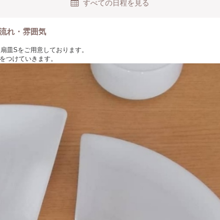
×高さ7.0cm 籠底面 Φ5.5cm
すべての日程を見る
全てこちらで準備していますので
流れ・雰囲気
越し下さい。
白な扇皿Sをご用意しております。
ツ作品は、焼き付けのためお渡しは10日前後からになります。郵送をご希望
をつけていきます。
せていただきます。
から、お子様と一緒・お友達同士まで。
フトが初めての方、作るのが好きな方もどなたでも楽しめる内容になってい
すので、お気軽にお越し下さい。