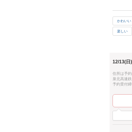
だけの作業
1度、柄を
かわいい
800度で
楽しい
扇皿Sサイ
・15.5×8.
シニア歓
末広がりの
綺麗な和柄
12/13(日)
家族分作り
住所は予約
泉北高速鉄
予約受付締切：
今回は、ポ
セットでお
◆お花は、
どこに置い
お手入れ不
全１８色の
す。