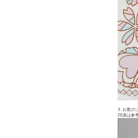
3: お選
(写真は参考