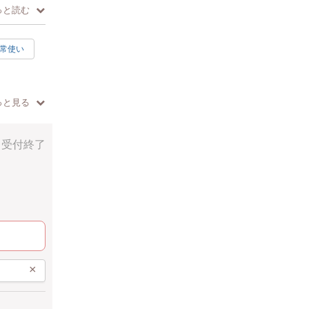
っと読む
できます。
常使い
っと見る
受付終了
テーブルの
×
けていきま