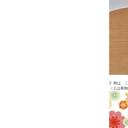
2: 柄は
（上は着物