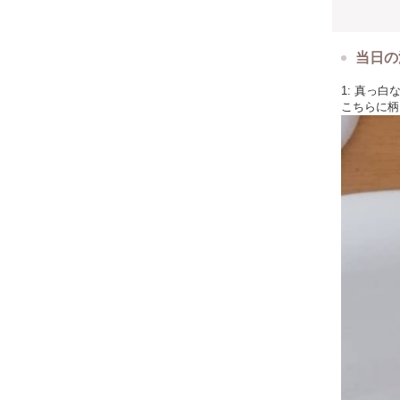
・花 13cm
お道具は、
当日の
手ぶらでお
1: 真っ
ポーセラー
こちらに柄
着払いとさ
おひとり様
ハンドクラ
短い時間で