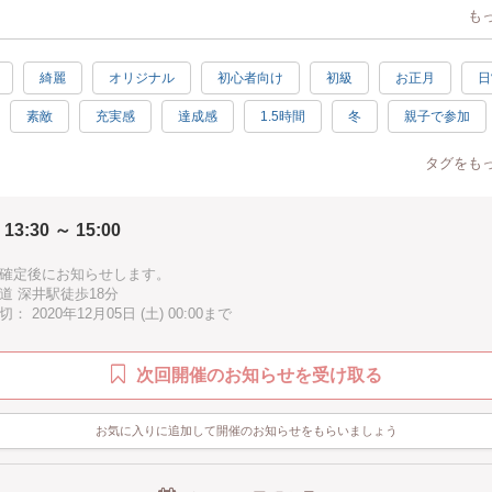
になるので、どなたでも簡単にお作り頂けます。
も
貼っても貼り直せるので、お気に入りのデザインになるまで安心してお作り
綺麗
オリジナル
初心者向け
初級
お正月
日
焼き付けのため、お店出並んでるような仕上がりになります。
素敵
充実感
達成感
1.5時間
冬
親子で参加
ズ
0×高さ1.5cm
迎
汚れない
手ぶらOK
タグをも
縁起の良い形が、お料理をより御上品に見せてくれます。
で、来客時にもおすすめです。
 13:30 ～ 15:00
たい！など、追加で扇皿をお作りしたい方は、ご相談ください。
確定後にお知らせします。
道 深井駅徒歩18分
 2020年12月05日 (土) 00:00まで
ーセラーツ作品に加えお花も
作り頂けます！！
次回開催のお知らせを受け取る
手乗りサイズのプリザーブドフラワーをご用意しています。お重のそばなど
ても可愛いです。
要で長持ちします。
お気に入りに追加して開催のお知らせをもらいましょう
バラと、多色のかすみ草、小花や実をご用意しています。自由に籠に飾り付