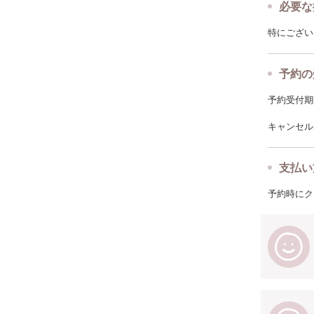
必要な
特にござい
予約の
予約受付期限: 
キャンセルポ
支払い
予約時にク