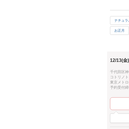
お申し込み
写真上段 
右 モンス
ナチュラ
下段 蓮
フレームサ
お正月
自然のもの
癒し
ハワイア
12/13(金)
ホワイト
ブラック
千代田区神田
コトリノト
ウェディ
東京メトロ
予約受付締切：