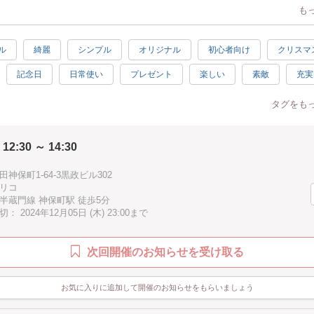
も
時、ご希望の葉の種類をご指定ください。
左 カラテア
テラ
ル
綺麗
シンプル
オリジナル
初心者向け
クリスマ
イズA4 自立型
記念日
日常使い
プレゼント
楽しい
素敵
充実
を使用するため大きいサイズの葉はカットしてフレームのサイズに合わせま
2時間
春
夏
秋
冬
夏休み
アジアン
タグをも
ン
ヨーロピアン
親子で参加
お手頃
ピンク
グリー
 12:30 ～ 14:30
ゴールド
イェロー
パープル
ブラウン
ブルー
グレー
徒歩10分以内
手ぶらOK
バレンタイン
母
神保町1-64-3黒政ビル302
リコ
ング
ハッピー
半蔵門線 神保町駅 徒歩5分
 2024年12月05日 (木) 23:00まで
次回開催のお知らせを受け取る
お気に入りに追加して開催のお知らせをもらいましょう