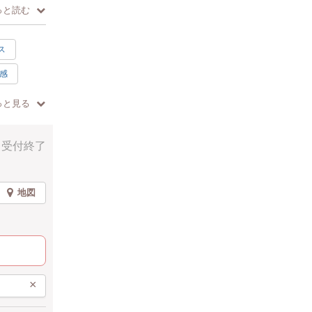
っと読む
ス
感
す。
っと見る
ン
受付終了
水色
の日
地図
×