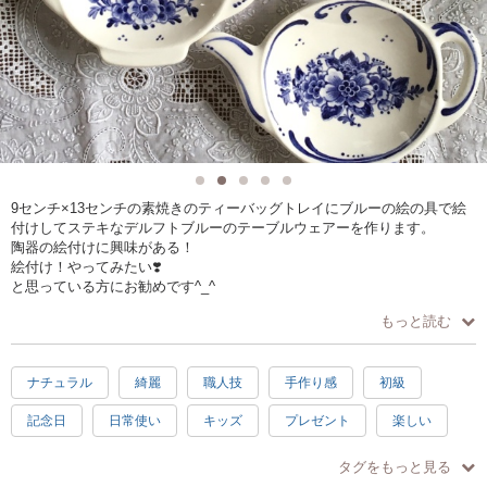
9センチ×13センチの素焼きのティーバッグトレイにブルーの絵の具で絵
付けしてステキなデルフトブルーのテーブルウェアーを作ります。
陶器の絵付けに興味がある！
絵付け！やってみたい❣️
と思っている方にお勧めです^_^
もっと読む
オランダの伝統工芸デルフト焼を学びながら、どなたでも簡単に話題の
絵付を体験できます。
ナチュラル
綺麗
職人技
手作り感
初級
絵付けしたティーバッグトレイは工房に持ち帰り透明な釉薬をかけて
1000度で焼成いたします。
記念日
日常使い
キッズ
プレゼント
楽しい
出来上がりは教室に取りに来ていただくか、
着払いで郵送いたします、
素敵
感激
充実感
達成感
癒し
ハッピー
タグをもっと見る
ティーバッグトレイは食器としてお使いいただくのはもちろん、アクセ