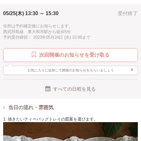
1.5時間
伝統工芸
子供歓迎
親子で参加
サリーを入れたり
あなたのアイデア次第で使い方が広がります。
05/25(木) 13:30 ～ 15:30
受付終了
シニア歓迎
オンライン開催
お手頃
ブルー
手づくりプレゼントにもいいですね✨
駅近
汚れない
手ぶらOK
住所は予約確定後にお知らせします。
西武拝島線 東大和市駅から徒歩5分
ぜひ、オランダ伝統工芸デルフト焼を
予約受付締切： 2023年05月24日 (水) 15:00まで
お気軽に体験してください^_^
お子様の参加も大歓迎です！
次回開催のお知らせを受け取る
パターンを使わずご自身で自由に描いていただきます。
日付けを入れれば、貴重な成長の記録になりますね。
×
お気に入りに追加して開催のお知らせをもらいましょう
所要時間は1時間30分です。
ワークショップ時間内のご都合の良い時間をお知らせ下さい。
すべての日程を見る
当日の流れ・雰囲気
1: 描きたいティーバッグトレイの図案を選びます。