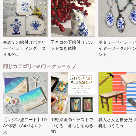
初めての絵付けポタリ
子ネコの下絵付けデル
ポタリーペイント
ーペインティング タ
フト焼き体験
イヤーワークのペ
イルの...
ント
同じカテゴリーのワークショップ
【レジン波アート】1D
羽野瀬里のイラストで
職人さんと自分だ
AY体験《A4パネル》
つくる「暮らしを彩る
机をつくろう！
大...
3D ...