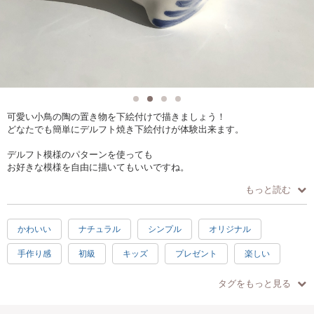
可愛い小鳥の陶の置き物を下絵付けで描きましょう！
どなたでも簡単にデルフト焼き下絵付けが体験出来ます。
デルフト模様のパターンを使っても
お好きな模様を自由に描いてもいいですね。
もっと読む
ブルー1色の絵の具を使い筆で描きます。
「筆を使うのは難しいかも…」
そんな心配はありません^_^
かわいい
ナチュラル
シンプル
オリジナル
インストラクターが優しくご指導致します。
手作り感
初級
キッズ
プレゼント
楽しい
楽しいデルフト焼きを
ぜひ体験して下さいね。
素敵
充実感
癒し
ハッピー
1.5時間
タグをもっと見る
ヨーロピアン
子供歓迎
シニア歓迎
お手頃