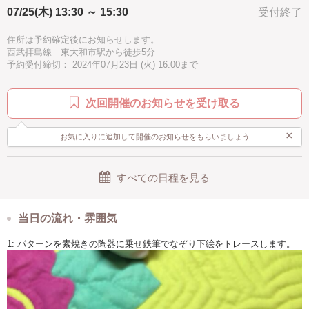
07/25(木) 13:30 ～ 15:30
受付終了
ブルー
駅近
汚れない
手ぶらOK
住所は予約確定後にお知らせします。
西武拝島線 東大和市駅から徒歩5分
予約受付締切： 2024年07月23日 (火) 16:00まで
次回開催のお知らせを受け取る
×
お気に入りに追加して開催のお知らせをもらいましょう
すべての日程を見る
当日の流れ・雰囲気
1: パターンを素焼きの陶器に乗せ鉄筆でなぞり下絵をトレースします。