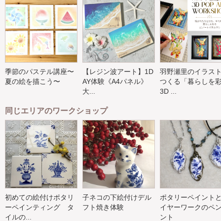
季節のパステル講座〜
【レジン波アート】1D
羽野瀬里のイラス
夏の絵を描こう〜
AY体験《A4パネル》
つくる「暮らしを
大...
3D ...
同じエリアのワークショップ
初めての絵付けポタリ
子ネコの下絵付けデル
ポタリーペイント
ーペインティング タ
フト焼き体験
イヤーワークのペ
イルの...
ント