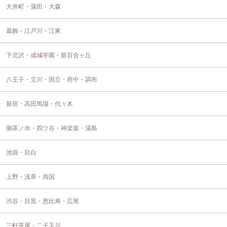
大井町・蒲田・大森
葛飾・江戸川・江東
下北沢・成城学園・新百合ヶ丘
八王子・立川・国立・府中・調布
新宿・高田馬場・代々木
御茶ノ水・四ツ谷・神楽坂・湯島
池袋・目白
上野・浅草・両国
渋谷・目黒・恵比寿・広尾
三軒茶屋・二子玉川