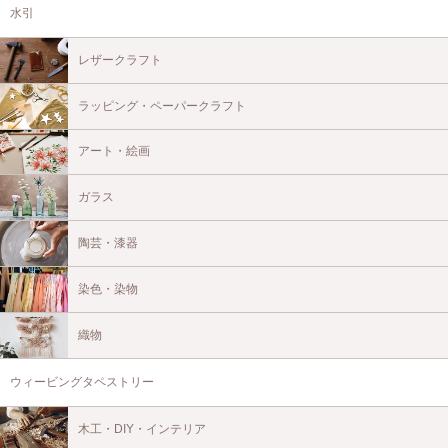
水引
レザークラフト
ラッピング・ペーパークラフト
アート・絵画
ガラス
陶芸・漆器
染色・染物
織物
ウィービングタペストリー
木工・DIY・インテリア