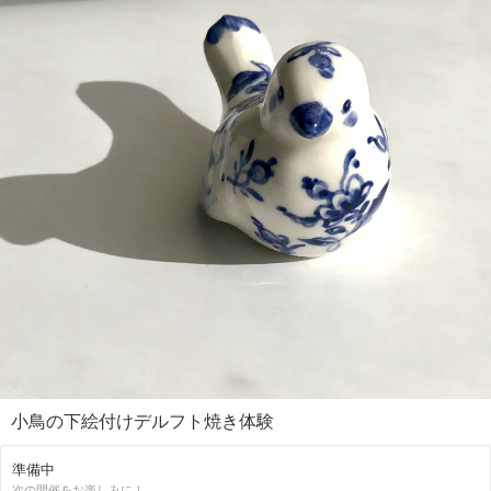
生徒作品展や、ワークショップ。
オランダから先生をお招きしての特別ワークショップも開いておりま
す。
ポタリーマードレー絵付け教室は
東京では東大和教室、国立、国分寺教室、練馬教室 武蔵村山教室等あ
ります。
山梨の小淵沢にもギャラリーがあり、教室も開講しております。
是非、ポタリーマードレーで、陶器の下絵付けの楽しさを味わってみて
下さい。
小鳥の下絵付けデルフト焼き体験
準備中
次の開催をお楽しみに！