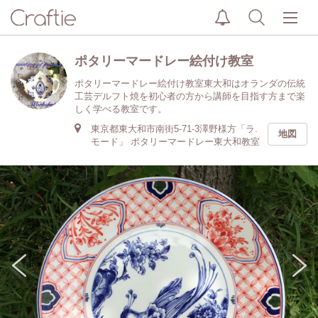
ポタリーマードレー絵付け教室
ポタリーマードレー絵付け教室東大和はオランダの伝統
工芸デルフト焼を初心者の方から講師を目指す方まで楽
しく学べる教室です。
東京都東大和市南街5-71-3澤野様方「ラ.
地図
モード」 ポタリーマードレー東大和教室