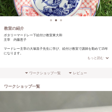
教室の紹介
ポタリーマードレー下絵付け教室東大和
主宰 内藤恵子
マードレー主宰の大塚昌子先生に学び、絵付け教室で講師を勤めて15年
になります。
2019年から東大和教室を開講し今に至ります。
もっと読む
素焼きの陶器に主にブルーの濃淡で下絵付けし焼成します。陶器の持つ
暖かさが魅力です。
ワークショップ一覧
レビュー
自分で作った食器でテーブルを飾れる喜びは格別です。当教室では初め
て筆を持つ初心者の方から講師を目指す方まで、一緒に楽しく学んでい
ます。
ワークショップ一覧
カリキュラムにしたがって進んでいくので、知らず知らず実力が付き、
沢山の作品が出来上がります。
カリキュラム以外にも
様々な種類の絵付けを体験できます。
お皿やカップなどのテーブルウェアーはもちろん、陶器のアクセサリ
ー、陶器のお雛様、等のワークショップも開催しております。