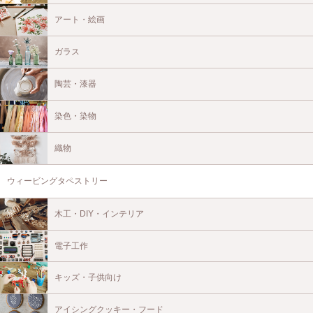
アート・絵画
ガラス
陶芸・漆器
染色・染物
織物
ウィービングタペストリー
木工・DIY・インテリア
電子工作
キッズ・子供向け
アイシングクッキー・フード