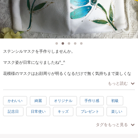
ステンシルマスクを手作りしませんか。
マスク姿が日常になりましたね^_^
花模様のマスクはお顔周りが明るくなるだけで無く気持ちまで楽しくな
ってきます。
もっと読む
どなたでも簡単にステキな花模様のステンシルマスクができる手作り体
験教室です^_^
かわいい
綺麗
オリジナル
手作り感
初級
女性用マスク一枚をステンシル（型染め）します。
記念日
日常使い
キッズ
プレゼント
楽しい
お好きな花模様のパターンを選びます。
素敵
充実感
達成感
ハッピー
1.5時間
綿とポリエステル混の白生地にインストラクターの指導のもと時間内は
タグをもっと見る
ステンシルのみ制作します。
子供歓迎
親子で参加
シニア歓迎
お手頃