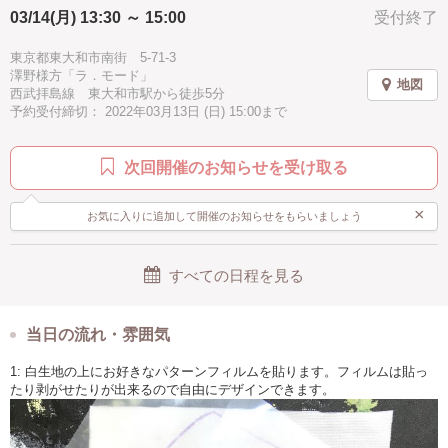
インストラクターがダブルガーゼの裏生地を付け縫製します。
03/14(月) 13:30 ～ 15:00
受付終了
徒歩5分以内
お渡しは後日になります。
東京都東大和市南街 5-71-3
出来上がりは送料をいただき郵送する事もできますし、ご自身で持ち帰
澤野様方「ラ．モード」
り、縫って頂く事もできます。
地図
西武拝島線 東大和市駅から徒歩5分
予約受付締切： 2022年03月13日 (日) 15:00まで
プレゼントにも喜ばれますね。
お子様も体験できます。
次回開催のお知らせを受け取る
小学4年生以下のお子様は保護者の方の付き添いをお願い致します。
手作りステンシルマスクで日常を楽しくオシャレに演出してくださいね♪
×
お気に入りに追加して開催のお知らせをもらいましょう
すべての日程を見る
当日の流れ・雰囲気
1: 白生地の上にお好きなパターンフィルムを貼ります。フィルムは貼っ
たり剥がせたりが出来るので自由にデザインできます。