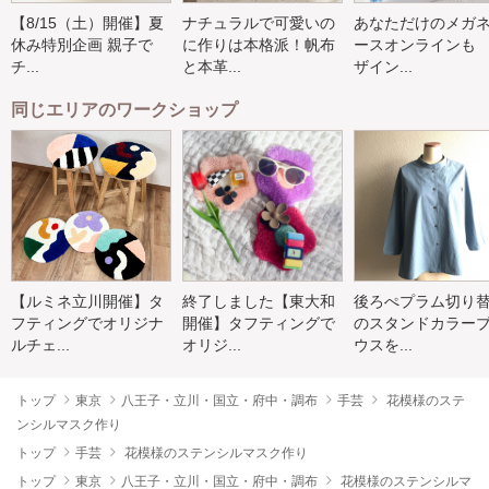
【8/15（土）開催】夏
ナチュラルで可愛いの
あなただけのメガ
休み特別企画 親子で
に作りは本格派！帆布
ースオンラインも
チ...
と本革...
ザイン...
同じエリアのワークショップ
【ルミネ立川開催】タ
終了しました【東大和
後ろぺプラム切り
フティングでオリジナ
開催】タフティングで
のスタンドカラー
ルチェ...
オリジ...
ウスを...
トップ
東京
八王子・立川・国立・府中・調布
手芸
花模様のステ
ンシルマスク作り
トップ
手芸
花模様のステンシルマスク作り
トップ
東京
八王子・立川・国立・府中・調布
花模様のステンシルマ