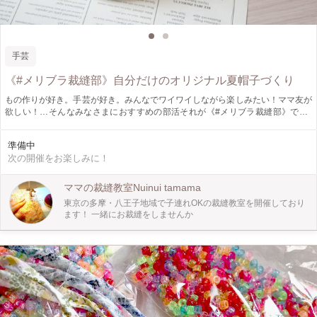
手芸
《#メリブラ裁縫部》自分だけのオリジナル夏帽子づくり
もの作りが好き。手芸が好き。みんなでワイワイしながら楽しみたい！ママ友が
欲しい！…そんなみなさまにおすすめの部活それが《#メリブラ裁縫部》です♪
毎回その期ごとの洋服や布小物などのテーマにそって、受講生それぞれオリジナ
ルデザインを考え製作していただきます。 なので完成作品は、みんな世界に一
準備中
つのオリジナル！ その期の最後には『完成披露ランチ会』で、作品を見せ合い
次の開催をお楽しみに！
っこしましょう♡ 今回テーマは、夏帽子。 お子さま用はもちろん、大人用も
OK。 チューリップハット、クロッシェ、キャップ… 布帛を使った夏用の帽子を
型紙作りから行います！ もちろん裁縫歴20年の講師が、製作のお手伝いをいた
ママの裁縫教室Nuinui tamama
しますので、初心者も大歓迎です☆ みんなで裁縫を通して、楽しい時間をつく
東京の多摩・八王子地域で子連れOKの裁縫教室を開催しており
りましょう！！ 【日程スケジュール】 6/28 説明&顔合わせランチ会＋型紙製
ます！ 一緒にお裁縫をしませんか
作 （第1期の完成披露ランチ会と合同です） 7/5・19 裁縫レッスン 7/26 完成披
露ランチ会 ☆すべて金曜日 ☆時間は、 6/28は11:30〜14:00まで。 レッスンの日
（7/5・19）は11:30〜15:00の中で、お好きな時間に最低90分きていただきま
す。もちろん11:30〜15:00（210分）までずっといて頂いてもかまいません。
7/26は11:30〜13:00となります。 ※お申し込みは全日程参加できる方を優先で
お願いいたします。 ※お申し込み後のキャンセルは極力お控えください。