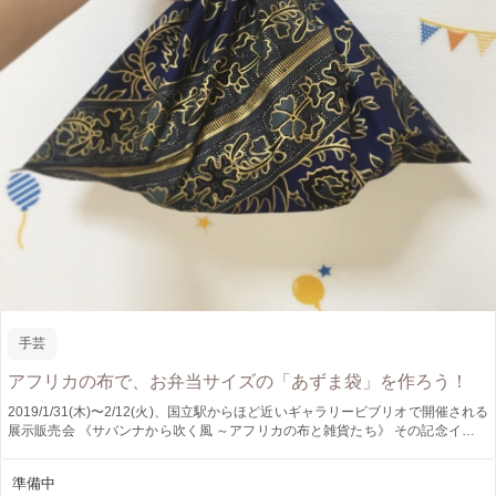
手芸
アフリカの布で、お弁当サイズの「あずま袋」を作ろう！
2019/1/31(木)〜2/12(火)、国立駅からほど近いギャラリービブリオで開催される
展示販売会 《サバンナから吹く風 ～アフリカの布と雑貨たち》 その記念イベン
トとして、『アフリカの布で「あずま袋」を作ろう』と題し、ヴィヴィッドな色
彩と大胆なデザインで人気のアフリカの布を使って「あずま袋」を製作するワー
準備中
クショップを行います！ 【日時】 2月2日(土) ・13:00〜 ・14:00〜 ・