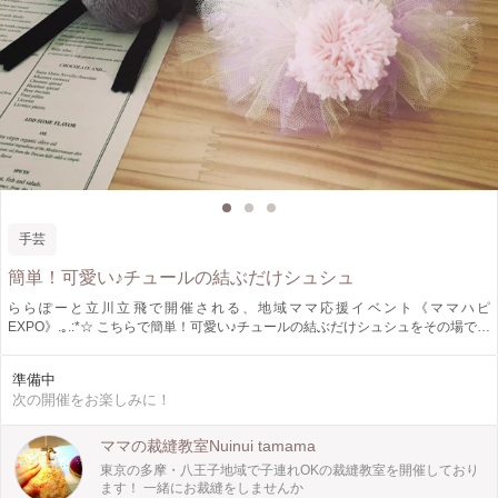
手芸
簡単！可愛い♪チュールの結ぶだけシュシュ
ららぽーと立川立飛で開催される、地域ママ応援イベント《ママハピ
EXPO》.｡.:*☆ こちらで簡単！可愛い♪チュールの結ぶだけシュシュをその場で製
作していただけます♡♡ 製作時間は20〜30分ほど。 参加費は、ワンコイン！
500円から。 結ぶだけなので、ひと結びができれば、お子様も参加できます！
準備中
結ぶのが難しくても、色選びを楽しめます☆ ゆめかわ色で娘ちゃんに…シック
次の開催をお楽しみに！
な色でママ用に。お揃いで作っても素敵です♪ みなさまのご参加をお待ちしてお
ります！
ママの裁縫教室Nuinui tamama
東京の多摩・八王子地域で子連れOKの裁縫教室を開催しており
ます！ 一緒にお裁縫をしませんか