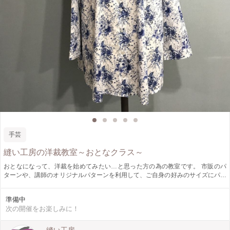
手芸
縫い工房の洋裁教室～おとなクラス～
おとなになって、洋裁を始めてみたい…と思った方の為の教室です。 市販のパ
ターンや、講師のオリジナルパターンを利用して、ご自身の好みのサイズにパタ
ーンを修正して、楽しく簡単にできる洋裁教室を目指しています。 一からパタ
ーンを引くのはハードルが高くても、市販のパターンなどを展開して、一つずつ
準備中
作品を仕上げるうちに、技術も身に付いて行くと思います。 焦らずゆっくり取
次の開催をお楽しみに！
り組みたい方のご参加をお待ちしております。