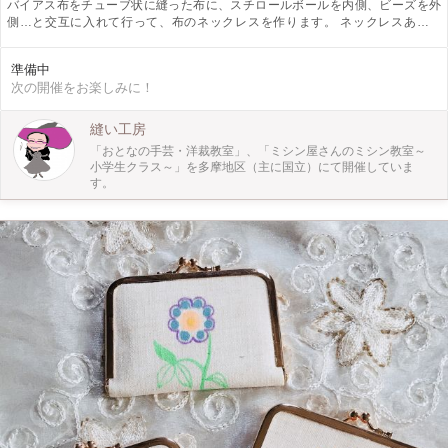
バイアス布をチューブ状に縫った布に、スチロールボールを内側、ビーズを外
側…と交互に入れて行って、布のネックレスを作ります。 ネックレスあるい
は、ブレスレット、バッグチャーム、アンクレットなど、使い方はいろいろで
す。 布とビーズは選んでお作りいただきます。
準備中
次の開催をお楽しみに！
縫い工房
「おとなの手芸・洋裁教室」、「ミシン屋さんのミシン教室～
小学生クラス～」を多摩地区（主に国立）にて開催していま
す。