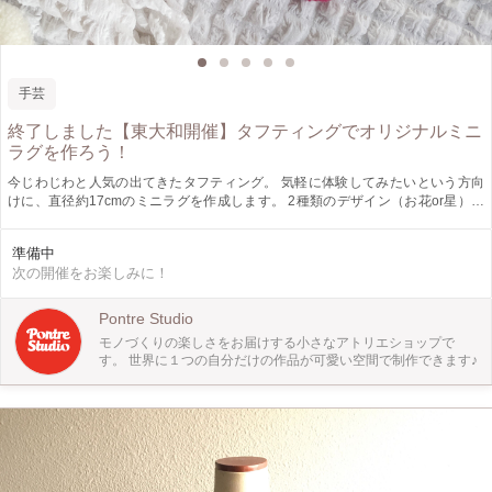
手芸
終了しました【東大和開催】タフティングでオリジナルミニ
ラグを作ろう！
今じわじわと人気の出てきたタフティング。 気軽に体験してみたいという方向
けに、直径約17cmのミニラグを作成します。 2種類のデザイン（お花or星）・
10色のカラーの中から、お好きな組み合わせで世界にひとつだけのオリジナルの
ミニラグを完成させましょう◎ アクセサリーやメガネ、鍵などの小物を置くと
準備中
可愛いミニラグを作ってみませんか♪ ＜タフティングとは＞ 布の上に数本の毛糸
次の開催をお楽しみに！
を束ねた状態で縫い込み、模様を作る織物技法です。ラグやカーペットにオリジ
ナルのデザインやイラストを表現できます。 ＜ワークショップでやること＞ タ
フティングガンの使用方法のレクチャーを受けた後に、ガンの練習→制作して頂
Pontre Studio
きます。（今回のワークショップでは難しい縁取りは講師の方で行います。）
モノづくりの楽しさをお届けする小さなアトリエショップで
作成後、後処理をこちらで行い、後日郵送（送料無料）にてお届け致します。
す。 世界に１つの自分だけの作品が可愛い空間で制作できます♪
＜参加者に向けてのメッセージ＞ 初心者の方でもわかりやすいように、少人数
で開催致します。 お子様（小学生以上）は講師が補助に入らせて頂きます。
徐々に形になっていく度に、楽しさと感動を味わえるタフティング。 ぜひお友
達、ご家族をお誘いの上、お気軽にご参加ください♪ ※お子様ご参加の場合は申
込時備考欄にお子様の学年を記載お願い致します。 ＜場所＞ 東大和駅
BIGBOX内 ＜備考＞ ・1.4kgほどのタフティングガンを使用するため、制作する
際にある程度の力が必要になります。 ・参加条件は小学生以上 （小学生は講師