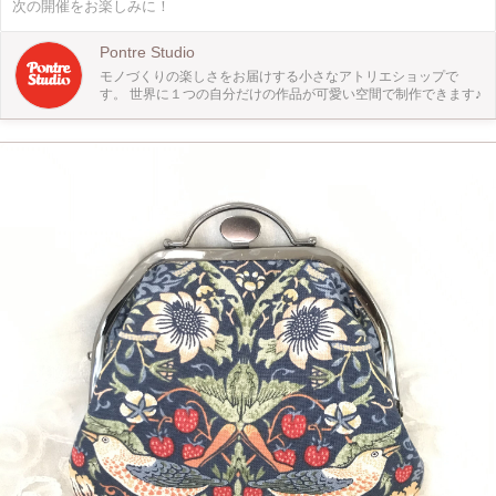
次の開催をお楽しみに！
ましょう◎ ＜タフティングとは＞ 布の上に数本の毛糸を束ねた状態で縫い込
み、模様を作る織物技法です。ラグやカーペットにオリジナルのデザインやイラ
ストを表現できます。 ＜ワークショップでやること＞ タフティングガンの使用
Pontre Studio
方法のレクチャーを受けた後に、ガンの練習→制作して頂きます。作成後、後処
モノづくりの楽しさをお届けする小さなアトリエショップで
理をこちらで行い、後日郵送（送料無料）にてお届け致します。 ＜こだわりや
す。 世界に１つの自分だけの作品が可愛い空間で制作できます♪
ポイント＞ 現役グラフィックデザイナーが講師のため、おしゃれで使いやすい
デザインの中からお好きなものを選んでいただけます。カラーも自分好みにアレ
ンジ可能◎ ＜参加者に向けてのメッセージ＞ 初心者の方でもわかりやすいよう
に、少人数で開催致します。 制作途中、難しい箇所は講師がお手伝いしますの
でご安心ください。 徐々に形になっていく度に、楽しさと感動を味わえるタフ
ティング。 ぜひお友達、ご家族をお誘いの上、お気軽にご参加ください♪ ＜場所
＞ ルミネ立川 9階ルミネラウンジ ＜備考＞ ・1.4kgほどのタフティングガンを
使用するため、制作する際にある程度の力が必要になります。 （中学生〜保護
者同伴で参加可能） ・当教室ではアクリル100％の毛糸を使用します。 ・画像
の毛糸カラーは実際の見え方と異なる場合がございます。予めご了承ください。
・当日は女性講師、男性講師の２名でレクチャーいたします。 ・危険な道具も
ございますので、小さなお子様の同伴はご遠慮ください。