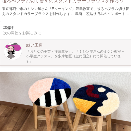
後ろぺプラム切り替えのスタンドカラーブラウスを作ろう！
東京都府中市のミシン屋さん「Eソーイング」洋裁教室で、後ろぺプラム切り替
えのスタンドカラーブラウスを制作します。 裁断、芯貼り済みのインポートコ
ットンで縫い始められるので、準備工程をすることなく、すぐに縫い始められま
す。
準備中
次の開催をお楽しみに！
縫い工房
「おとなの手芸・洋裁教室」、「ミシン屋さんのミシン教室～
小学生クラス～」を多摩地区（主に国立）にて開催していま
す。