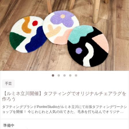
手芸
【ルミネ立川開催】タフティングでオリジナルチェアラグを
作ろう
タフティングブランドPontreStudioがルミネ立川にて出張タフティングワークシ
ョップを開催！ 今じわじわと人気の出てきた、毛糸を打ち込んでオリジナルの
ラグ作りが出来るタフティング。 気軽に体験してみたいという方向けに、直径
30cmのラグ（チェアパッド）を作成します。 8種類のデザイン・12色のカラー
準備中
の中から、お好きな組み合わせで世界にひとつだけのオリジナルラグを完成させ