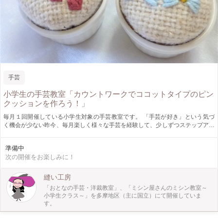
手芸
小学生の手芸教室「カウントワークでココットタイプのピン
クッションを作ろう！」
毎月１回開催している小学生対象の手芸教室です。 「手芸が好き」という気づ
く機会が少ない昨今、毎月楽しく様々な手芸を経験して、少しずつステップアッ
プして欲しいと考えています。 今回のカリキュラムは、カウントワーク（数え
る刺繍）でモチーフを刺繍することと、中に羊毛を詰めて４㎝のココットタイプ
準備中
のピンクッションに仕立てることの２つの工程を実習します。 モチーフと刺繍
次の開催をお楽しみに！
糸は、好きな物を選んでもらいます。
縫い工房
「おとなの手芸・洋裁教室」、「ミシン屋さんのミシン教室～
小学生クラス～」を多摩地区（主に国立）にて開催していま
す。