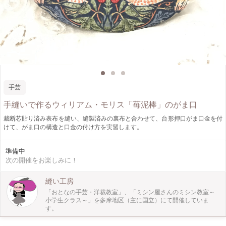
手芸
手縫いで作るウィリアム・モリス「苺泥棒」のがま口
裁断芯貼り済み表布を縫い、縫製済みの裏布と合わせて、台形押口がま口金を付
けて、がま口の構造と口金の付け方を実習します。
準備中
次の開催をお楽しみに！
縫い工房
「おとなの手芸・洋裁教室」、「ミシン屋さんのミシン教室～
小学生クラス～」を多摩地区（主に国立）にて開催していま
す。