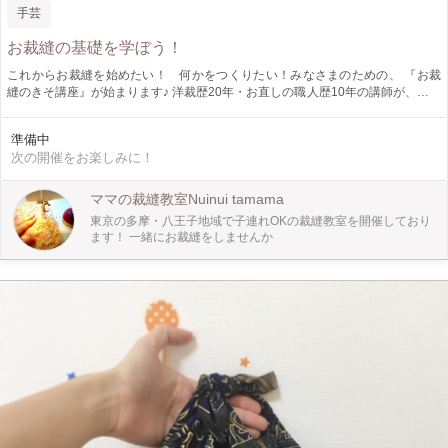
手芸
お裁縫の基礎を学ぼう！
これからお裁縫を始めたい！ 何かをつくりたい！みなさまのための、 『お裁
縫のきそ講座』が始まります♪ 洋裁歴20年・お直しの職人歴10年の講師が、毎回
テーマを変えて、お裁縫初心者さんの疑問に答えます！ テーマは『布』『糸』
『裁縫道具』などはもちろん、具体的に『入園入学グッズ準備のための、修験屋
準備中
さんでの必要な布の買い方について』『ミシンの選び方』などについても。 ま
次の開催をお楽しみに！
たこの講座では、座学だけでなく、1時間程で完成できるプチ製作もあります。
製作中は、座学の内容についての質問や、もちろん雑談もOK！笑 お裁縫を通し
て、楽しい時間を共有しましょう♡
ママの裁縫教室Nuinui tamama
東京の多摩・八王子地域で子連れOKの裁縫教室を開催しており
ます！ 一緒にお裁縫をしませんか