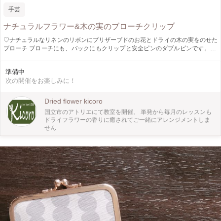
手芸
ナチュラルフラワー&木の実のブローチクリップ
♡ナチュラルなリネンのリボンにプリザーブドのお花とドライの木の実をのせた
ブローチ ブローチにも、バックにもクリップと安全ピンのダブルピンです。 ♡
木の実を合わせてブローチをお作りいただきます。 【フラワーブローチクリッ
プと木の実のブローチをお２つ作っていただきます。】 数種類の花材の中から
準備中
お選びいただきアレンジします。 帽子につけても素敵です(*^^*) オリジナルのブ
次の開催をお楽しみに！
ローチをご一緒につくりませんか？ プレゼントにもおすすめです。 ラッピング
もご一緒に♡ サイズ:直径6.5センチ
Dried flower kicoro
国立市のアトリエにて教室を開催。 単発から毎月のレッスンも
ドライフラワーの香りに癒されてご一緒にアレンジメントしま
せん