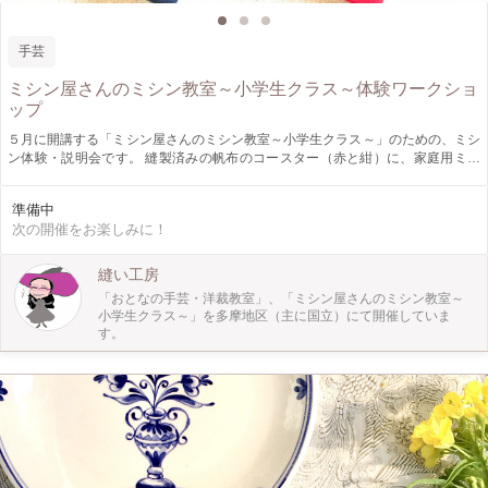
手芸
ミシン屋さんのミシン教室～小学生クラス～体験ワークショ
ップ
５月に開講する「ミシン屋さんのミシン教室～小学生クラス～」のための、ミシ
ン体験・説明会です。 縫製済みの帆布のコースター（赤と紺）に、家庭用ミシ
ンで直線縫いと模様縫いを入れてミシンを体験し、オリジナルのコースターに仕
上げます。
準備中
次の開催をお楽しみに！
縫い工房
「おとなの手芸・洋裁教室」、「ミシン屋さんのミシン教室～
小学生クラス～」を多摩地区（主に国立）にて開催していま
す。