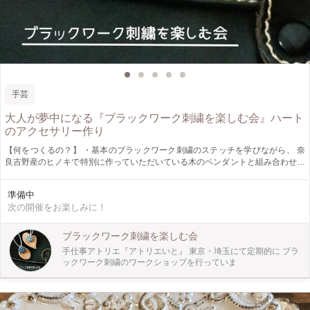
手芸
大人が夢中になる『ブラックワーク刺繍を楽しむ会』ハート
のアクセサリー作り
【何をつくるの？】 ・基本のブラックワーク刺繍のステッチを学びながら、 奈
良吉野産のヒノキで特別に作っていただいている木のペンダントと組み合わせて
ハートのペンダントを１つ作ります。 ・木のペンダントは蜜蝋ワックスで磨い
ていただいているので お肌にも優しくすべすべで触り心地がとってもよく、ほ
準備中
のかに香る匂いに癒されます。 【どうやってつくるの？】 ・好きな色の布と糸
次の開催をお楽しみに！
を選んでから、刺繍をしていきます。 ・木のペンダントは ハートと楕円形と
スクエアの3種類あるのでそちらもお好きなものを一つ選んでくださいね。 ・刺
繍ができたら、くるみボタンを作って、木のペンダントに仕上げます。 【作品
ブラックワーク刺繍を楽しむ会
の仕様】 ・くるみボタン 直径15mm/20mm/25mmいづれか ・ハートのペンダン
手仕事アトリエ『アトリエいと』 東京・埼玉にて定期的に ブラ
ト 縦：約55mm×横：約40mm×厚み：5mm 紐の長さ：300mm（調節可能） ・
ックワーク刺繍のワークショップを行っていま
楕円のペンダント 縦：約40mm×横：約30mm×厚み：5mm 紐の長さ：
300mm（調節可能） ・スクエアのペンダント 縦：約45mm×横：約45mm×厚
み：5mm 紐の長さ：300mm（調節可能） 【ここがオススメ！】 ・刺繍の図
案、布の色、糸の糸、木の形の 好きなものを選んでいただけます。 ・少人数