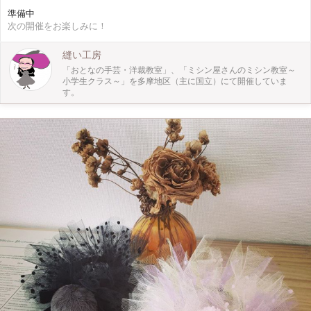
断済みの表布に「irodo」でトッピングし、ビニールコーティングの内布と両面
準備中
テープで貼り合わせ、がま口金にボンドを付けてはめ込みます。 縫わずに、オ
次の開催をお楽しみに！
リジナルのパスケースが製作できます。
縫い工房
「おとなの手芸・洋裁教室」、「ミシン屋さんのミシン教室～
小学生クラス～」を多摩地区（主に国立）にて開催していま
す。