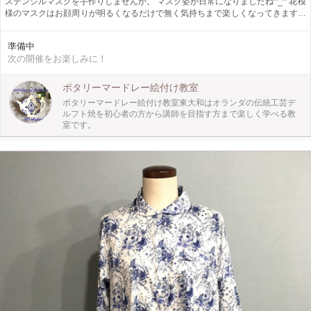
ステンシルマスクを手作りしませんか。 マスク姿が日常になりましたね^_^ 花模
様のマスクはお顔周りが明るくなるだけで無く気持ちまで楽しくなってきます。
どなたでも簡単にステキな花模様のステンシルマスクができる手作り体験教室で
す^_^ 女性用マスク一枚をステンシル（型染め）します。 お好きな花模様のパタ
準備中
ーンを選びます。 綿とポリエステル混の白生地にインストラクターの指導のも
次の開催をお楽しみに！
と時間内はステンシルのみ制作します。 インストラクターがダブルガーゼの裏
生地を付け縫製します。 お渡しは後日になります。 出来上がりは送料をいただ
き郵送する事もできますし、ご自身で持ち帰り、縫って頂く事もできます。 プ
ポタリーマードレー絵付け教室
レゼントにも喜ばれますね。 お子様も体験できます。 小学4年生以下のお子様は
ポタリーマードレー絵付け教室東大和はオランダの伝統工芸デ
保護者の方の付き添いをお願い致します。 手作りステンシルマスクで日常を楽
ルフト焼を初心者の方から講師を目指す方まで楽しく学べる教
しくオシャレに演出してくださいね♪
室です。