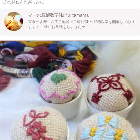
次の開催をお楽しみに！
15:00〜 の3回 (各30分程度) 【参加費】 教室がご用意したアフリカ布でお弁当
袋大のあずま袋を作ります。 2,000円(材料費込み。税別)。 【定員】各回2名様
☆参加は予約の方を優先させて頂きます。
ママの裁縫教室Nuinui tamama
東京の多摩・八王子地域で子連れOKの裁縫教室を開催しており
ます！ 一緒にお裁縫をしませんか