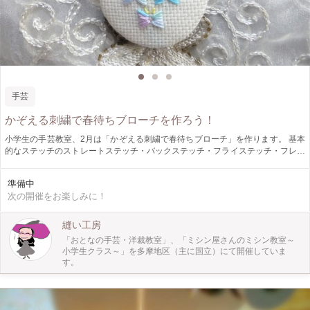
手芸
かぞえる刺繍で春待ちブローチを作ろう！
小学生の手芸教室、2月は「かぞえる刺繍で春待ちブローチ」を作ります。 基本
的なステッチのストレートステッチ・バックステッチ・フライステッチ・フレン
チノットステッチ・レゼーデージーステッチを練習しながらカウントワークでモ
チーフを刺繍して、周りを並み縫いで縫いしぼり、春待ちブローチに仕立てま
準備中
す。 刺繍するモチーフの数は、好きなだけ、小学生のやりたい気持ちとデザイ
次の開催をお楽しみに！
ンに合わせて自分で決めてもらいます。
縫い工房
「おとなの手芸・洋裁教室」、「ミシン屋さんのミシン教室～
小学生クラス～」を多摩地区（主に国立）にて開催していま
す。