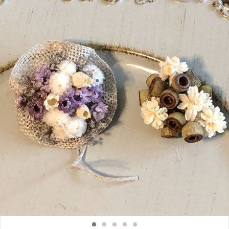
で丁寧にお教えします ・ティータイム付きです 【どんな人が対象？】 ・簡単な
作業なので初心者も安心して参加出来ます ・参加者はお一人様が多いのでお一
人でも安心してご参加ください ・手芸好きな人も やったことないけど 面白
そう〜！と思った人も 全くはじめてだけれど モノトーンで素敵♡とときめい
た人も 一緒にチクチクしませんか？ ・初心者の方、クロスステッチをやった
ことある！と言う方など おひとりおひとりに合わせてアドバイスさせていただ
きます。 【ぜひ知ってほしい！】 ・ブラックワーク刺繍は、黒糸１本で 幾何
学模様などパターンを 規則的に刺していく スペインの女王様からイギリスに
伝わって広まったと言われている刺繍です。 ・難しいステッチはありません。
バックステッチ（返し縫い）とランニングステッチ（なみ縫い）でほぼ いろん
な図案を刺すことができます。 ・一人で黙々と作業する時間も幸せだけれど、
誰かと一緒におしゃべりしながら お茶を飲みながら、チクチクする時間も 楽
しいものですよ。