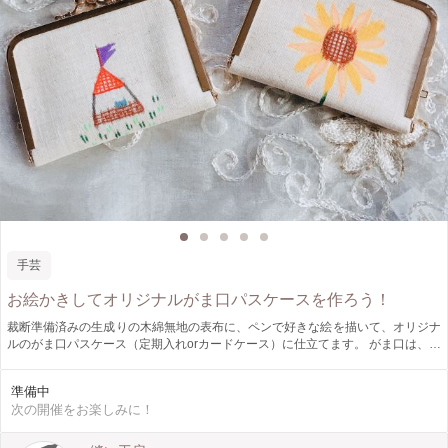
手芸
お絵かきしてオリジナルがま口パスケースを作ろう！
裁断準備済みの生成りの木綿無地の表布に、ペンで好きな絵を描いて、オリジナ
ルのがま口パスケース（定期入れorカードケース）に仕立てます。 がま口は、縫
わずにできるので、お子様にも簡単に制作することができます。 がま口のサイ
ズは、縦7.5㎝×横11㎝（げんこ含まず）
準備中
次の開催をお楽しみに！