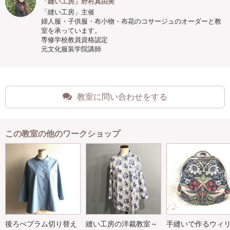
「縫い工房」野村真由美
「縫い工房」主催
婦人服・子供服・布小物・布花のコサージュのオーダーと教
室を承っています。
専修学校教員資格認定
元文化服装学院講師
教室に問い合わせをする
この教室の他のワークショップ
後ろぺプラム切り替え
縫い工房の洋裁教室～
手縫いで作るウィ