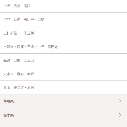
上野・浅草・両国
渋谷・目黒・恵比寿・広尾
三軒茶屋・二子玉川
吉祥寺・荻窪・三鷹・中野・高円寺
品川・田町・五反田
六本木・麻布・赤坂
青山・表参道・原宿
茨城県
栃木県