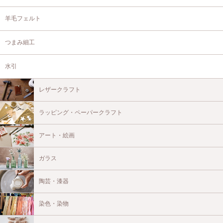
羊毛フェルト
つまみ細工
水引
レザークラフト
ラッピング・ペーパークラフト
アート・絵画
ガラス
陶芸・漆器
染色・染物