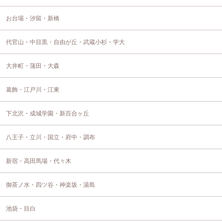
お台場・汐留・新橋
代官山・中目黒・自由が丘・武蔵小杉・学大
大井町・蒲田・大森
葛飾・江戸川・江東
下北沢・成城学園・新百合ヶ丘
八王子・立川・国立・府中・調布
新宿・高田馬場・代々木
御茶ノ水・四ツ谷・神楽坂・湯島
池袋・目白