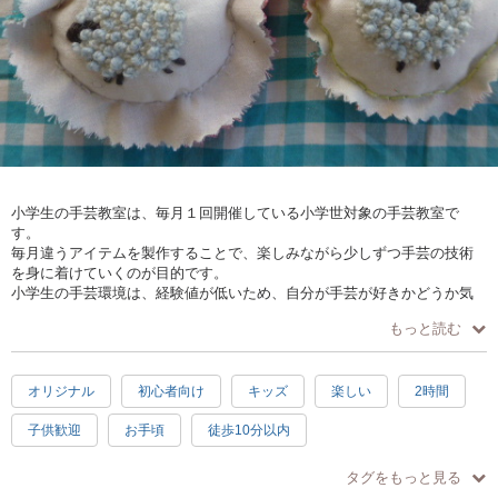
小学生の手芸教室は、毎月１回開催している小学世対象の手芸教室で
す。
毎月違うアイテムを製作することで、楽しみながら少しずつ手芸の技術
を身に着けていくのが目的です。
小学生の手芸環境は、経験値が低いため、自分が手芸が好きかどうか気
づかないまま成長して行ってしまう状況を見て、楽しんで取り組める手
もっと読む
芸教室を開催しております。
オリジナル
初心者向け
キッズ
楽しい
2時間
子供歓迎
お手頃
徒歩10分以内
タグをもっと見る