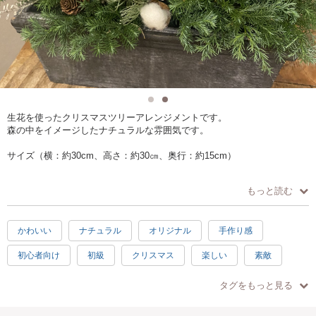
生花を使ったクリスマスツリーアレンジメントです。
森の中をイメージしたナチュラルな雰囲気です。
サイズ（横：約30cm、高さ：約30㎝、奥行：約15cm）
※写真はイメージです。入荷状況により花材は変更になる可能性がござ
もっと読む
いますので、ご了承ください。
かわいい
ナチュラル
オリジナル
手作り感
初心者向け
初級
クリスマス
楽しい
素敵
感激
充実感
達成感
癒し
ハッピー
タグをもっと見る
1.5時間
2時間
冬
ツリー
グリーン