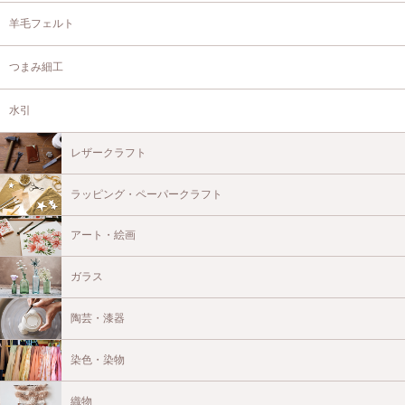
羊毛フェルト
つまみ細工
水引
レザークラフト
ラッピング・ペーパークラフト
アート・絵画
ガラス
陶芸・漆器
染色・染物
織物