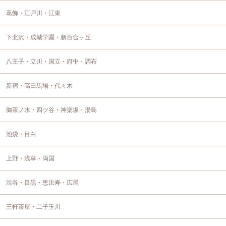
葛飾・江戸川・江東
下北沢・成城学園・新百合ヶ丘
八王子・立川・国立・府中・調布
新宿・高田馬場・代々木
御茶ノ水・四ツ谷・神楽坂・湯島
池袋・目白
上野・浅草・両国
渋谷・目黒・恵比寿・広尾
三軒茶屋・二子玉川