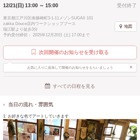
12/21(日) 13:00 ～ 15:00
受付終了
ブラウン
ブルー
水色
充実感
2時間
＊チョークアート ワークショップ＊
駅近
手ぶらOK
冬
シニア歓迎
クリスマス
東京都江戸川区南篠崎町3-1-11メゾンSUGAII 101
⁡ ◇講師◇
zakka Douce店内ワークショップブース
«atelier hiro »
地図
瑞江駅より徒歩3分
@osachan_31
予約受付締切： 2025年12月20日 (土) 17:00まで
長田弘美(おさだひろみ)
(オイルパステルアート・チョークアート)
次回開催のお知らせを受け取る
◇メニュー◇
「シマエナガサンタのX‘mas」
×
お気に入りに追加して開催のお知らせをもらいましょう
⁡＊15×15㎝ボード
すべての日程を見る
クレヨンのような形の「オイルパステル」を塗ってくるくる混ぜて色の
グラデーションを楽しむアートです。
指も使うのでリラックス効果もあるんです?
上手くより、楽しく描いてみましょう〜?
当日の流れ・雰囲気
はみ出しても大丈夫、後から直せます?
1: お好きな色でアートしていきます
講師が一緒に描きながら説明します。