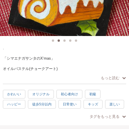
.
「シマエナガサンタのX‘mas」
オイルパステル(チョークアート)
ワークショップのお知らせです
もっと読む
あっという間にクリスマス?の季節に。
今年はブッシュドノエルに乗っかった
シマエナガサンタ?さんを描いてみましょう
かわいい
オリジナル
初心者向け
初級
初心者様にも描きやすいデザインで
ハッピー
徒歩5分以内
日常使い
キッズ
楽しい
説明しながら一緒に描いていきます✨
素敵
子供歓迎
親子で参加
お手頃
ピンク
下絵がありますのでご安心を❣️線をなぞったり、塗り絵してる感覚で出来
タグをもっと見る
ちゃいます！自分でアレンジもOK(見本もあります)
グリーン
ホワイト
イェロー
パープル
お部屋に飾って楽しいX‘masボードを描いてみましょう〜