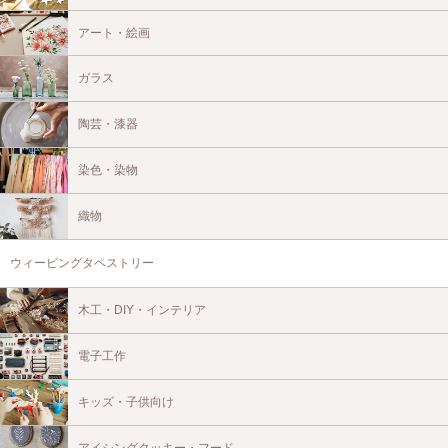
アート・絵画
ガラス
陶芸・漆器
染色・染物
織物
ウィービングタペストリー
木工・DIY・インテリア
電子工作
キッズ・子供向け
アイシングクッキー・フード