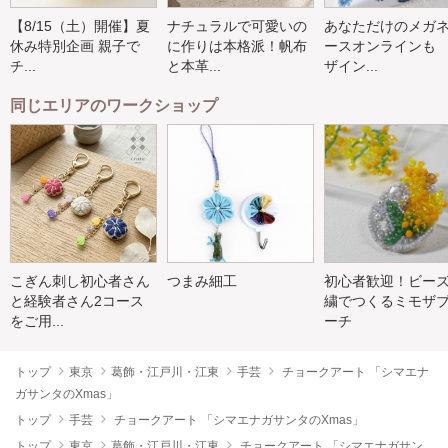
【8/15（土）開催】夏
ナチュラルで可愛いの
あなただけのメガ
休み特別企画 親子で
に作りは本格派！帆布
ースオンラインも
チ...
と本革...
ザイン...
同じエリアのワークショップ
こぎん刺し初心者さん
つまみ細工
初心者歓迎！ビー
と経験者さん2コース
繍でつくるミモザ
をご用...
ーチ
トップ
東京
葛飾・江戸川・江東
手芸
チョークアート 「シマエナ
ガサンタのXmas」
トップ
手芸
チョークアート 「シマエナガサンタのXmas」
トップ
東京
葛飾・江戸川・江東
チョークアート 「シマエナガサン