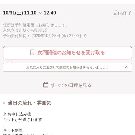
癒し
1.5時間
冬
ツリー
ヨーロピアン
針仕事（手芸）がお好きなお子様ぜひどうぞ！
小学生、中学生のお子様が参加される場合は、保護者の方が同伴可能な
10/31(土) 11:10 ～ 12:40
受付終了
アメリカン
子供歓迎
親子で参加
お手頃
場合のみ可能。
住所は予約確定後にお知らせします。
◆キット内容
京急立会川駅から徒歩3分
糸、布、針、ミニ刺繍枠、オーナメント用のコード
予約受付締切： 2020年10月23日 (金) 21:00まで
次回開催のお知らせを受け取る
×
お気に入りに追加して開催のお知らせをもらいましょう
すべての日程を見る
当日の流れ・雰囲気
1: お申し込み後
キットが発送されます
↓
キット到着