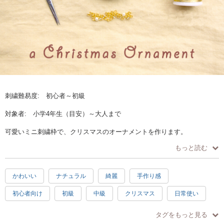
刺繍難易度: 初心者～初級
対象者: 小学4年生（目安）～大人まで
可愛いミニ刺繍枠で、クリスマスのオーナメントを作ります。
毛糸を使うのでふんわり温かな雰囲気に仕上がります。
もっと読む
刺繍枠は直径約3.5cmのミニチュアサイズ❣️
市販のブローチ針をつければブローチにもなります。
かわいい
ナチュラル
綺麗
手作り感
◆お家で気軽に参加できます
Zoomを使ったオンラインワークショップです。
初心者向け
初級
中級
クリスマス
日常使い
図案は写して、材料を揃えてお届けするので、すぐ始められます。
一番簡単なステッチ1つだけ！刺繍を初めてみたいなという方も是非♪
プレゼント
楽しい
素敵
充実感
達成感
タグをもっと見る
◆お子様のご参加について：