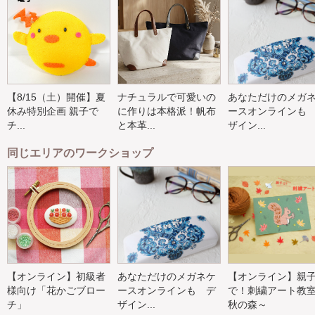
【8/15（土）開催】夏
ナチュラルで可愛いの
あなただけのメガ
休み特別企画 親子で
に作りは本格派！帆布
ースオンラインも
チ...
と本革...
ザイン...
同じエリアのワークショップ
【オンライン】初級者
あなただけのメガネケ
【オンライン】親
様向け「花かごブロー
ースオンラインも デ
で！刺繍アート教
チ」
ザイン...
秋の森～