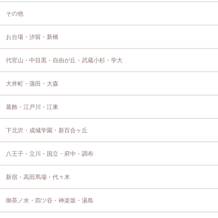
その他
お台場・汐留・新橋
代官山・中目黒・自由が丘・武蔵小杉・学大
大井町・蒲田・大森
葛飾・江戸川・江東
下北沢・成城学園・新百合ヶ丘
八王子・立川・国立・府中・調布
新宿・高田馬場・代々木
御茶ノ水・四ツ谷・神楽坂・湯島