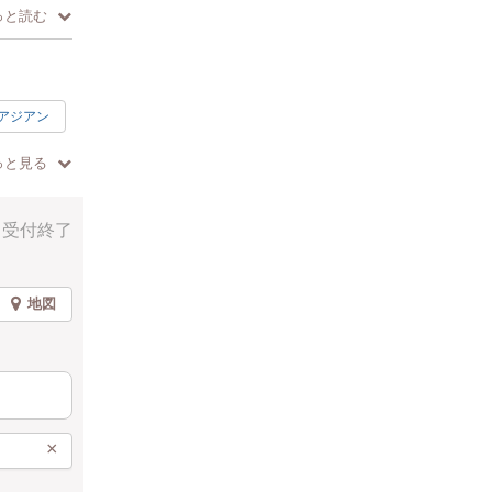
っと読む
アジアン
なぜレーザー
っと見る
受付終了
加して頂く
地図
×