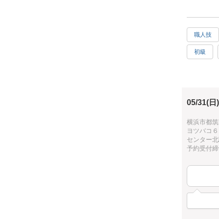
カスタムペ
ペイント次
職人技
【おススメ
初級
ただ作るだ
お好きな刀
子供向け
で物が切れ
目で見て、
05/31(日)
【対象年齢
横浜市都筑区
子ども向け
ヨツバコ６
親子参加で
センター北
のも良いの
予約受付締切：
小学校３年
兄弟や友達