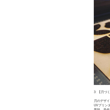
3: 【刃づ
刃のデザイ
UVプリン
普段、手作