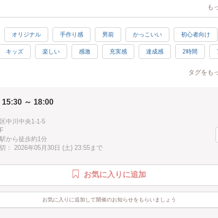
イントで刃のデザインは自由自在！
も
第であの人気のキャラクターの刀も再現できちゃうかも？！
オリジナル
手作り感
男前
かっこいい
初心者向け
ポイント！】
キッズ
楽しい
感激
充実感
達成感
2時間
けでなく、作って学べるワークショップです。
の鍔(つば)の形を決めたら、その場で切り出す様子を見ることができます。
子供歓迎
親子で参加
駅近
徒歩5分以内
手ぶらOK
るのか？切れる素材はどんなものがあるのか？などを説明していきます。
タグをも
匂いを嗅いで、手で触って体験して頂ける内容になっております。
 15:30 ～ 18:00
は？】
中川中央1-1-5
ではありますが年齢問わず、皆様に参加して頂けます。
F
共同作業を通じて絆を深めたり、おじいちゃんおばあちゃんとお孫さんで参
駅から徒歩約1分
ではないでしょうか^^
 2026年05月30日 (土) 23:55まで
以上のお子様であれば、お一人で参加頂けます。
同士で参加し、持ち帰ったら一緒に遊ぶこともできますね！
お気に入りに追加
お気に入りに追加して開催のお知らせをもらいましょう