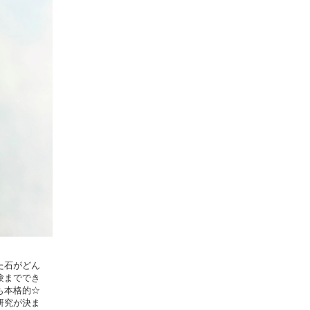
た石がどん
験まででき
も本格的☆
研究が決ま