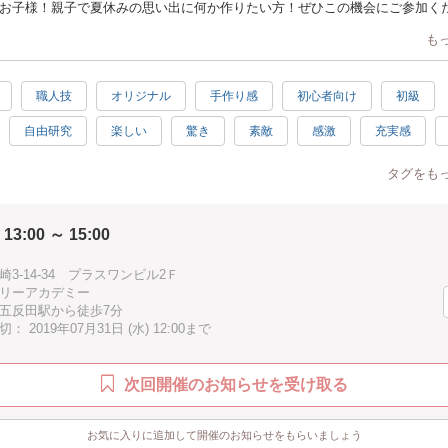
お子様！親子で夏休みの思い出に何か作りたい方！ぜひこの機会にご参加く
も
職人技
オリジナル
手作り感
初心者向け
初級
自由研究
楽しい
驚き
素敵
感激
充実感
夏
夏休み
子供向け
子供歓迎
親子で参加
男性
タグをも
分以内
 13:00 ～ 15:00
3-14-34 プラスワンビル2Ｆ
リーアカデミー
五反田駅から徒歩7分
 2019年07月31日 (水) 12:00まで
次回開催のお知らせを受け取る
お気に入りに追加して開催のお知らせをもらいましょう