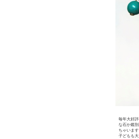
毎年大好評
な石か鑑別
ちゃいます
子どもも大