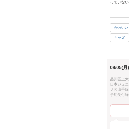
っていない
かわいい
キッズ
2時間
徒歩10
08/05(月)
品川区上大崎
日本ジュエ
ＪＲ山手線
予約受付締切：