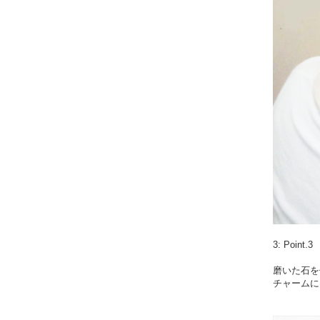
3: Poi
磨いた石を
チャームに