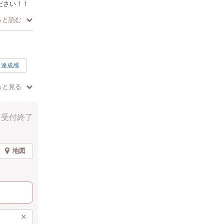
ださい！！
っと読む
達成感
歓迎
っと見る
受付終了
地図
×