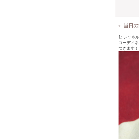
当日の
1: シャ
コーディネ
つきます！