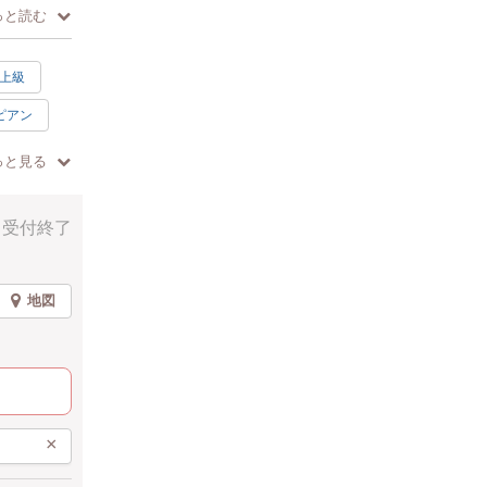
っと読む
上級
ピアン
っと見る
受付終了
地図
×