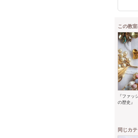
この教室
『ファッ
の歴史』
同じカテ