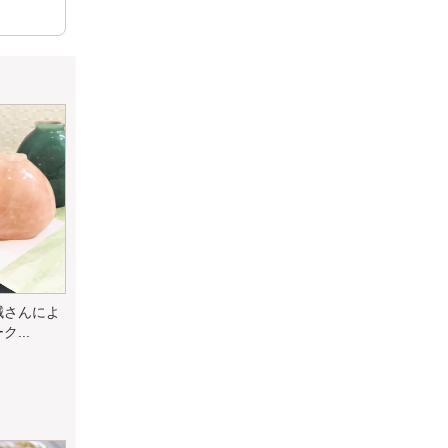
誠さんによ
...