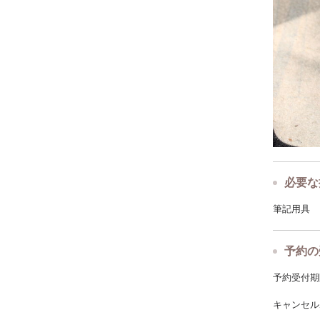
必要な
筆記用具
予約の
予約受付期限: 
キャンセルポ