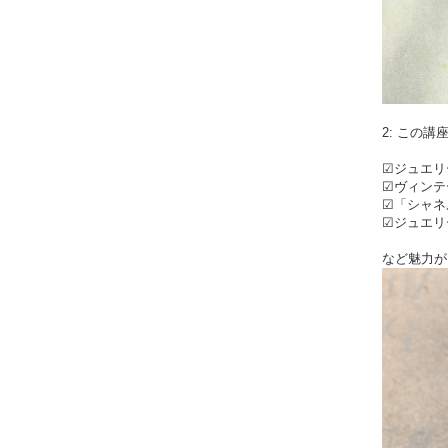
2: この
☑ジュエリ
☑ヴィンテ
☑「シャネ
☑ジュエリ
など魅力が