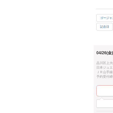
ゴージャ
記念日
徒歩10
04/26(金)
品川区上大崎
日本ジュエ
ＪＲ山手線
予約受付締切：