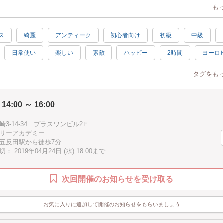
も
ス
綺麗
アンティーク
初心者向け
初級
中級
日常使い
楽しい
素敵
ハッピー
2時間
ヨーロ
分以内
タグをも
 14:00 ～ 16:00
3-14-34 プラスワンビル2Ｆ
リーアカデミー
五反田駅から徒歩7分
 2019年04月24日 (水) 18:00まで
次回開催のお知らせを受け取る
お気に入りに追加して開催のお知らせをもらいましょう