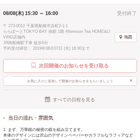
子供歓迎
親子で参加
ピンク
グリーン
08/08(木) 15:30 ～ 16:00
受付終了
ホワイト
イェロー
パープル
ブルー
水色
手ぶらOK
〒 273-0012 千葉県船橋市浜町2-1-1
ららぽーとTOKYO-BAY 南館 1階 Afternoon Tea HOME&LI
VING店舗内
地図
JR南船橋駅下車 徒歩5分
予約受付締切： 2019年08月07日 (水) 18:00まで
次回開催のお知らせを受け取る
×
お気に入りに追加して開催のお知らせをもらいましょう
すべての日程を見る
当日の流れ・雰囲気
1: まず、万華鏡の秘密の鏡を組み立てます。
本体のデザインには沢山のデザインペーパーやカラフルなラフィアなど