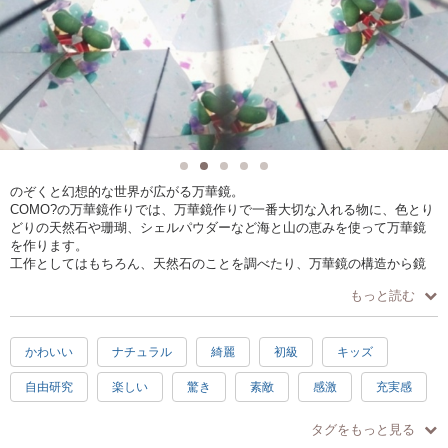
のぞくと幻想的な世界が広がる万華鏡。
COMO?の万華鏡作りでは、万華鏡作りで一番大切な入れる物に、色とり
どりの天然石や珊瑚、シェルパウダーなど海と山の恵みを使って万華鏡
を作ります。
工作としてはもちろん、天然石のことを調べたり、万華鏡の構造から鏡
の反射を研究したりと、色々な自由研究テーマにもつながる毎年大人気
もっと読む
のワークショップです。
かわいい
ナチュラル
綺麗
初級
キッズ
自由研究
楽しい
驚き
素敵
感激
充実感
達成感
癒し
ハッピー
1時間
夏
夏休み
タグをもっと見る