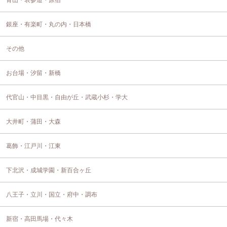
青山・表参道・原宿
銀座・有楽町・丸の内・日本橋
その他
お台場・汐留・新橋
代官山・中目黒・自由が丘・武蔵小杉・学大
大井町・蒲田・大森
葛飾・江戸川・江東
下北沢・成城学園・新百合ヶ丘
八王子・立川・国立・府中・調布
新宿・高田馬場・代々木