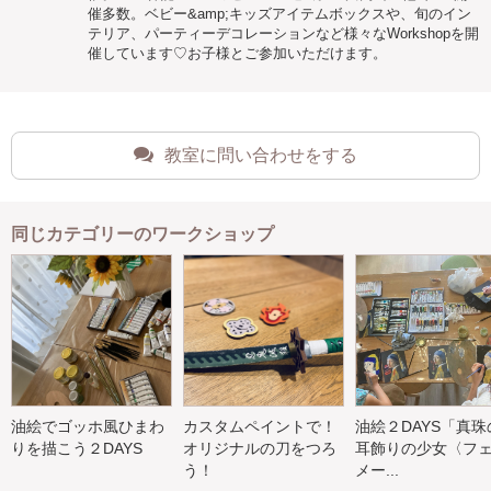
催多数。ベビー&amp;キッズアイテムボックスや、旬のイン
テリア、パーティーデコレーションなど様々なWorkshopを開
催しています♡お子様とご参加いただけます。
教室に問い合わせをする
同じカテゴリーのワークショップ
油絵でゴッホ風ひまわ
カスタムペイントで！
油絵２DAYS「真珠
りを描こう２DAYS
オリジナルの刀をつろ
耳飾りの少女〈フ
う！
メー...