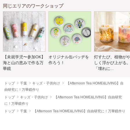
同じエリアのワークショップ
【未就学児〜参加OK】
オリジナル缶バッヂを
灯すたび、植物が
海と山の恵みで作る万
作ろう！
しく浮かび上がる
華鏡
「壊れに...
トップ
千葉
キッズ・子供向け
【Afternoon Tea HOME&LIVING】自
由研究に！万華鏡作り
トップ
キッズ・子供向け
【Afternoon Tea HOME&LIVING】自由研究
に！万華鏡作り
トップ
千葉
【Afternoon Tea HOME&LIVING】自由研究に！万華鏡作り