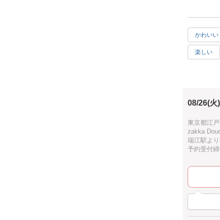
モリモリに
夏休みの自
かわいい
楽しい
子供歓迎
感激
08/26(火)
グリーン
グレー
東京都江戸川
zakka 
瑞江駅より
予約受付締切：