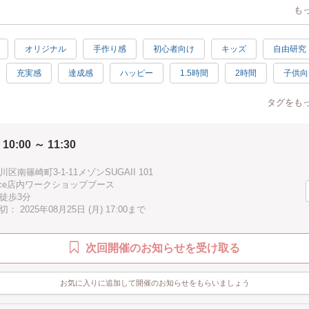
オリジナルポーチを作ります?
も
由研究！夏の思い出に！
オリジナル
手作り感
初心者向け
キッズ
自由研究
充実感
達成感
ハッピー
1.5時間
2時間
子供向
駅近
徒歩5分以内
手ぶらOK
ナチュラル
驚き
タグをも
癒し
夏
夏休み
北欧
ハワイアン
お手頃
 10:00 ～ 11:30
ホワイト
イェロー
パープル
ブラウン
ブルー
区南篠崎町3-1-11メゾンSUGAII 101
Douce店内ワークショップブース
徒歩3分
 2025年08月25日 (月) 17:00まで
次回開催のお知らせを受け取る
お気に入りに追加して開催のお知らせをもらいましょう