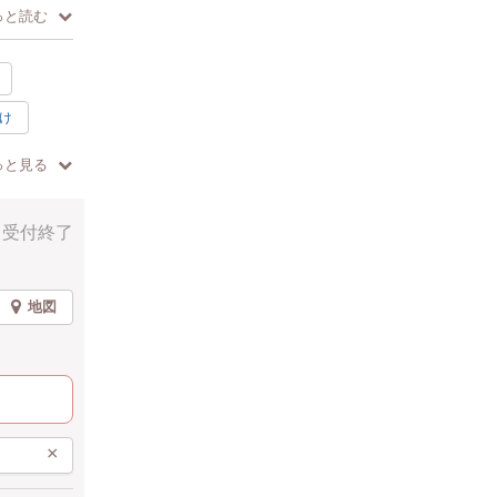
っと読む
け
素敵
っと見る
ピンク
受付終了
水色
地図
×