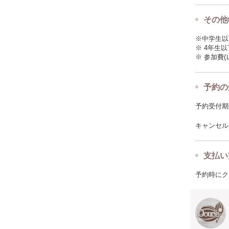
その他
※中学生以
※ 4年生
※ 参加費
予約の
予約受付期限: 
キャンセルポ
支払い
予約時にク