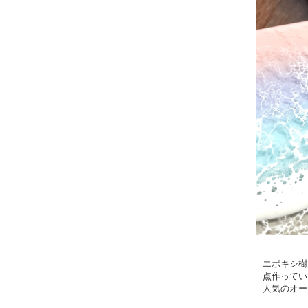
エポキシ樹
点作ってい
人気のオー