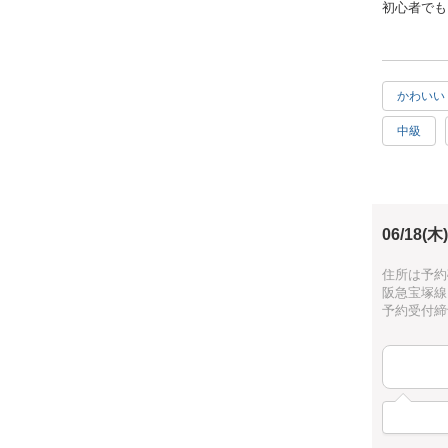
初心者でも
ラス作りの
ずっとやっ
ラスです。
内容盛りだ
かわいい
レッスンは
中級
区）でも開
ハワイア
作品はDA
お手頃
【ご予約方
まずは初日
06/18(木)
ご予約の際
「カレンダ
住所は予約
都合が合わ
阪急宝塚線
初日のご予
予約受付締切：
最短で翌日
およそ1ヶ
【レッスン
・A3木製
・アクリル
・シェルプ