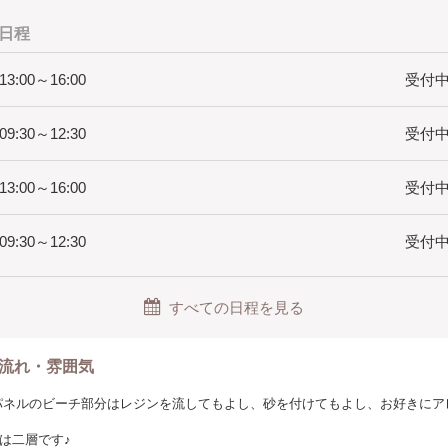
ングラス2つ
日程
 13:00～16:00
受付中(
ジュール】
11時半の午前》または《13時～15時の午後》
 09:30～12:30
受付中(
間のレッスン×3日
スによって早めに終了したり、少しずれこむ場合があり
ーと都合が合わない場合はお問い合わせください
 13:00～16:00
受付中(
 09:30～12:30
受付中(
い場合はお問合せください
市
すべての日程を見る
「豊中駅」より徒歩８分 ／ お車でお越しの際は徒歩1分の所にコインパーキ
定後に住所の詳細、マップ情報をご連絡します
流れ・雰囲気
講に関わる認定証や許可証の発行は行いません。
ジンは、アート用レジンです。
木製パネルのビーチ部分はレジンを流してもよし、砂を付けてもよし、お好きに
を行いながらレッスンを開催します。
は二層です♪