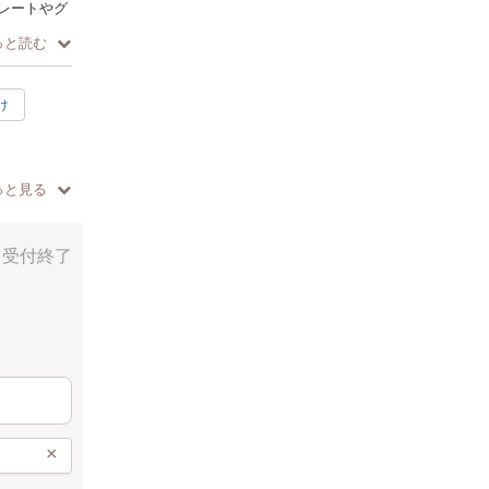
レートやグ
っと読む
いているク
け
（大阪市西
っと見る
受付終了
ださい。
×