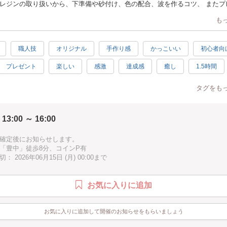
レジンの取り扱いから、下準備や砂付け、色の配合、波を作るコツ、 またプ
ポイントもお教えします。
も
てみたかった、ちゃんと始めたい、本格的な作品を作りたい、という方に向
くさんで、たっぷりとレッスンを受けていただけます。
職人技
オリジナル
手作り感
かっこいい
初心者向
豊中の自宅一室で行っていますが、人数が多い場合は提携レッスンスペース
プレゼント
楽しい
感激
達成感
癒し
1.5時間
催可能です。
ン
オンライン開催
綺麗
ウェディング
記念日
素敵
Y3の翌日以降にピックアップいただくか、後日配送いたします。（別途送料）
タグをも
ブルー
法】
（Day1）を「カレンダー」から選んでご予約ください。
 13:00 ～ 16:00
に２日目（Day2）・3日目（Day3）のご希望の日時を「備考欄」にご記入く
ー」にある日時でしたらスムーズです。
確定後にお知らせします。
ない場合はご希望の日時をいくつかご記入ください。
「豊中」徒歩8分、コインP有
約確定後、２日目・3日目の日程調整をメッセージで行わせていただきます
 2026年06月15日 (月) 00:00まで
以降に２日目、その翌日以降に３日目をご予約いただけます。
月のうちに3日のご予約設定を推奨しています。
お気に入りに追加
で作成するもの】
パネル（波二層）
お気に入りに追加して開催のお知らせをもらいましょう
ボード（波二層）
レート