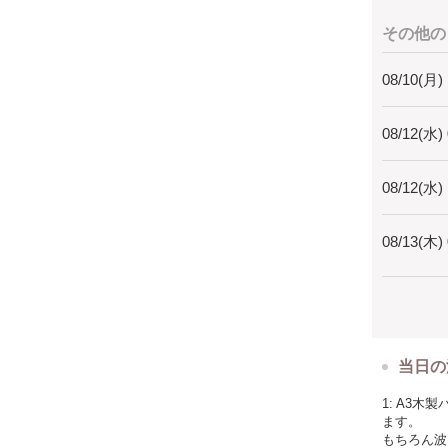
・オーシャ
その他の
【料金】
80,000円
08/10(月)
【開催スケ
《9時半～
08/12(水)
※2～3時
※作業ペー
※カレンダ
08/12(水)
【定員】
２人
08/13(木)
※人数が多
【場所】
大阪府豊中
阪急宝塚線
※ご予約確
当日の
レッスン受
使用するレ
1: A3
十分な換気
ます。
もちろん波