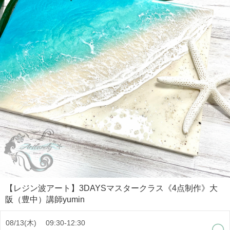
また、遠方の方や通うのが難しい方にはオンラインレッスンも開催させ
ていただきます。
ご質問やご相談など、気軽にお問い合わせください。
artlandyinfo@gmail.com
またYouTubeではレジンアートのあれこれを動画でご紹介、是非ご覧く
ださい。
https://youtube.com/c/artlandytube
Art makes life fun♪
【Artlandy】ってね、芸術の「Art」と、楽しい空間の「land」、そして
yuminの「y」で【Artlandy】アートランディ。
【レジン波アート】3DAYSマスタークラス《4点制作》大
阪（豊中）講師yumin
08/13(木) 09:30-12:30