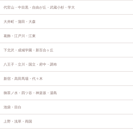
代官山・中目黒・自由が丘・武蔵小杉・学大
大井町・蒲田・大森
葛飾・江戸川・江東
下北沢・成城学園・新百合ヶ丘
八王子・立川・国立・府中・調布
新宿・高田馬場・代々木
御茶ノ水・四ツ谷・神楽坂・湯島
池袋・目白
上野・浅草・両国