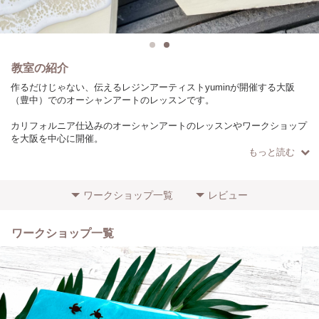
教室の紹介
作るだけじゃない、伝えるレジンアーティストyuminが開催する大阪
（豊中）でのオーシャンアートのレッスンです。
カリフォルニア仕込みのオーシャンアートのレッスンやワークショップ
を大阪を中心に開催。
もっと読む
初心者でも最短で上達できるコツを発信しています。
元TVレポーター、MCならではの分かりやすいレッスンが好評です。
ワークショップ一覧
レビュー
・3days波アートマスタークラス
・2days波アートベーシッククラス
・1day波アート体験クラス
ワークショップ一覧
※サイトの［予約］から詳細をご確認ください。
お友達と一緒にご参加いただけますし、お一人でも大歓迎です♪
※システム上、ご予約はお一人さまずつご予約願います。
その他にもご要望に合わせた素材やサイズ、時間でのカスタムレッスン
も開催可能です。