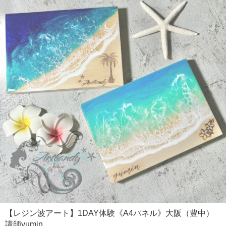
【レジン波アート】1DAY体験《A4パネル》大阪（豊中）
講師yumin