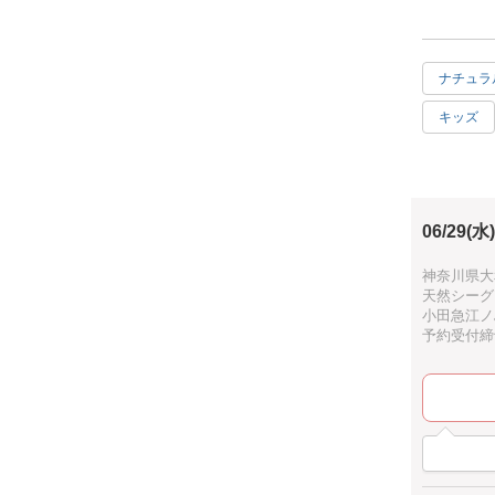
世界に一つ
完成までス
ナチュラ
初心者の方
キッズ
置き時計は
達成感
☆四角 サイ
ハワイア
☆丸型 サ
06/29(水)
ピンク
※製品によ
予めご了承
ブラック
神奈川県大和
天然シーグ
お部屋にあ
小田急江ノ
予約受付締切：
普段使うも
自分の愛着
日々の暮ら
ちょっとし