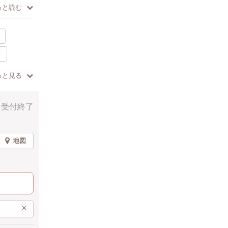
っと読む
っと見る
頃
受付終了
水色
地図
×