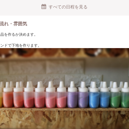
か体験できない天然のシーグラスを使った
すべての日程を見る
出にも残るワークショップをお楽しみ下さい。
ーグラスとは？
流れ・雰囲気
たガラスが海を漂ううちに研磨され海岸に流れ着いたもの』
な作品を作るか決めます。
スといい別名「人魚の涙」や「浜辺の宝石」とも呼ばれて
います。
ーサンドで下地を作ります。
のものがあり、人工のシーグラスは色や形や研磨の具合を同じものを
来ますが、天然の物は自然の力のみで磨き上げられている為
つが唯一無二の自然の芸術作品となっております。
ＳＳで取り扱っているシーグラスは全て天然。
グラスとの出会いも一緒にお楽しみ下さい。