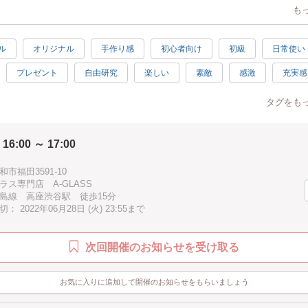
も
だけのオリジナル作品が完成します。
タッフがしっかりとフォロー致しますので
ル
オリジナル
手作り感
初心者向け
初級
日常使い
や、親子でのご参加も可能です。
プレゼント
自由研究
楽しい
素敵
感激
充実感
四角と丸型の二種類から好きな方をお選び頂けます。
癒し
ハッピー
春
夏
秋
冬
夏休み
タグをも
ズ（約15cm × 約15cm）
ン
子供歓迎
親子で参加
男性歓迎
シニア歓迎
お手
イズ（直径 約15cm）
 16:00 ～ 17:00
グリーン
ホワイト
イェロー
パープル
ブルー
り若干の誤差がある場合がございますので
下さい。
手ぶらOK
1時間
市福田3591-10
ラス専門店 A-GLASS
るととても便利な時計。
島線 高座渋谷駅 徒歩15分
 2022年06月28日 (火) 23:55まで
のだからこそ自分好みデザインや
のあるものだとより良いですよね。
次回開催のお知らせを受け取る
しのアクセントに
お気に入りに追加して開催のお知らせをもらいましょう
た遊び心を入れてみてはいかがでしょうか。