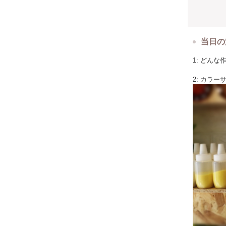
普段なかな
形にも思い
☆天然のシ
当日の
『海に落ち
1: どん
をシーグラ
親しまれて
2: カラ
天然と人工
作る事が出
ひとつひと
Ａ－ＧＬＡ
そんなシー