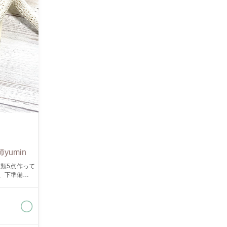
umin
類5点作って
とやってみた
容盛りだくさ
備考欄」にご記