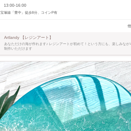
レンダー」にある日時でしたらスムーズです。 都合が合わない場合はご希望の日時をいく
 13:00-16:00
ください。 初日のご予約確定後、２日目・3日目の日程調整をメッセージで行わせて
急宝塚線「豊中」徒歩8分、コインP有
以降に２日目、その翌日以降に３日目をご予約いただけます。 およそ1ヶ月のうちに
 ・A3木製パネル（波二層） ・アクリルボード（波二
午後》 ※2～3時間のレッスン×3日 ※作業ペースによって早めに終了した
む場合があり ※カレンダーと都合が合わない場合はお問い合わせください 【定員】 ２人 ※
Artlandy 【レジンアート】
場所】 大阪府豊中市 阪急宝塚線「豊中駅」より徒歩８分 ／ お車でお
あなただけの海が作れます♪ レジンアートが初めて！という方にも、楽しみなが
徒歩1分の所にコインパーキングあり ※ご予約確定後に住所の詳細、マップ情報を
制作いただけます
に関わる認定証や許可証の発行は行いません。 使用するレジンは、アート用レジンです
いながらレッスンを開催します。