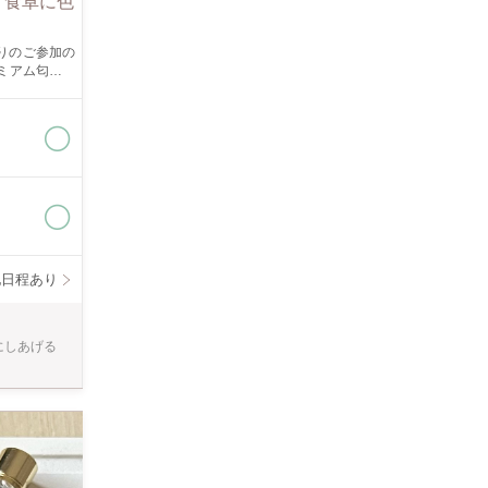
 食卓に色
りのご参加の
置きが誰にで
他日程あり
にしあげる