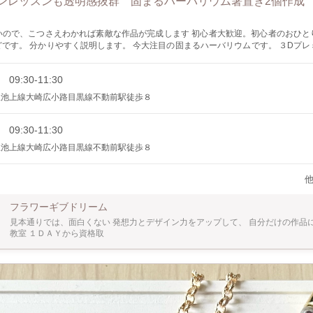
ンレッスンも透明感抜群 固まるハーバリウム箸置き2個作成
いので、こつさえわかれば素敵な作品が完成します 初心者大歓迎。初心者のおひと
やすく説明します。 今大注目の固まるハーバリウムです。 ３Dプレミアム匂いも
全。沢山の中から、お好きな花材を選んで楽しくデザインします。 簡単に素敵な箸
洗うこともできます 花材がオイルで固まるので、面白いです 浮遊感をお楽しみいただけま
 09:30-11:30
個の場合5500円になります。追加料金は当日いただきます リニューア
急池上線大崎広小路目黒線不動前駅徒歩８
ルホームページ https://flowergivedream.com/
 09:30-11:30
急池上線大崎広小路目黒線不動前駅徒歩８
フラワーギブドリーム
見本通りでは、面白くない 発想力とデザイン力をアップして、 自分だけの作品
教室 １ＤＡＹから資格取