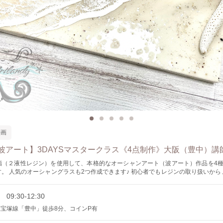
絵画
波アート】3DAYSマスタークラス《4点制作》大阪（豊中）講師y
脂（２液性レジン）を使用して、本格的なオーシャンアート（波アート）作品を4種
のオーシャングラスも2つ作成できます♪ 初心者でもレジンの取り扱いから、下準備や砂
配合、波を作るコツ、 またプレートやグラス作りのポイントもお教えします。 ずっ
ゃんと始めたい、本格的な作品を作りたい、という方に向いているクラスです。 内
 09:30-12:30
ンを受けていただけます。 レッスンは豊中の自宅一室で行っていますが、人数が多
ンスペース（大阪市西区）でも開催可能です。 作品はDAY3の翌日以降にピックアップい
急宝塚線「豊中」徒歩8分、コインP有
す。（別途送料） 【ご予約方法】 まずは初日（Day1）を「カレンダー」から
ください。 ご予約の際に２日目（Day2）・3日目（Day3）のご希望の日時を「