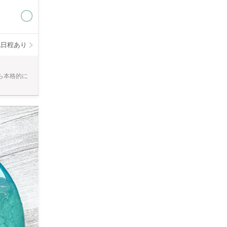
いただきます
3日のご予約
他日程あり
ら本格的に
ご連絡します
。 十分