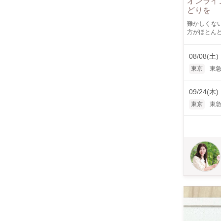
オンライ
どりを
難かしくな
方がほとんどです。 分かり
なく安心安
も作成可能です。
08/08(土)
す。 お手軽に作成可能です。 プレゼントにも最適 生徒さんからご家族にも評判がいいとのことです ４個作
成も可能です。お知らせください。 ４
東京
東
09/24(木)
東京
東