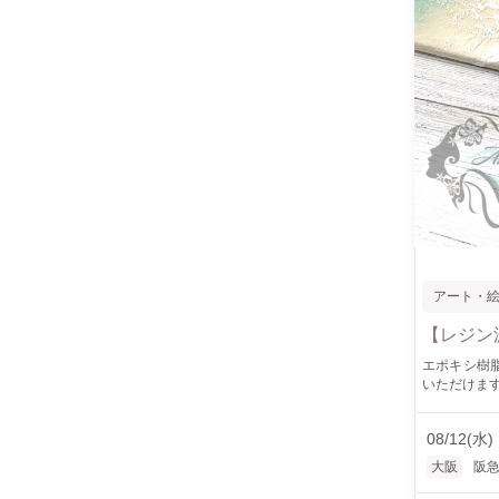
アート・
【レジン
エポキシ樹
いただけます。 人気
付け、色の
かった、ち
08/12(水)
んで、たっぷりとレッス
い場合は提携レッス
大阪
阪
ただくか、後日配送いたしま
選んでご予約