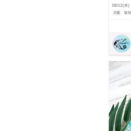
入ください。 「カ
08/12(水)
つかご記入
大阪
阪
最短で翌日
設定を推奨しています。 【レッスンで作成するもの】
層） ・シェルプレート ・オーシャングラス2つ 【料金】 80,000円 【開催スケジュール】 《9時半～11時半
の午前》または《13時～15時の
り、少しずれこ
人数が多い場合はお問合せください 【
越しの際は
レッスン受講
な換気を行