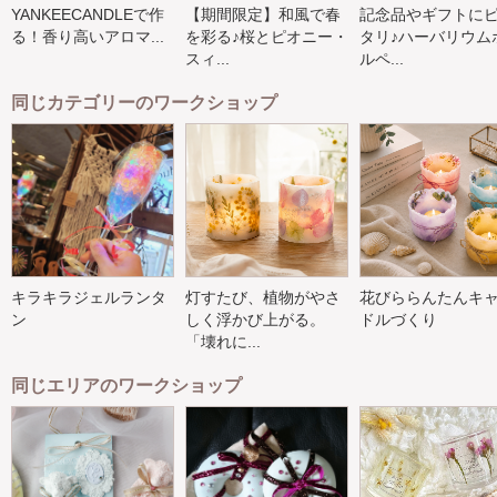
YANKEECANDLEで作
【期間限定】和風で春
記念品やギフトに
る！香り高いアロマ...
を彩る♪桜とピオニー・
タリ♪ハーバリウム
スィ...
ルペ...
同じカテゴリーのワークショップ
キラキラジェルランタ
灯すたび、植物がやさ
花びららんたんキ
ン
しく浮かび上がる。
ドルづくり
「壊れに...
同じエリアのワークショップ