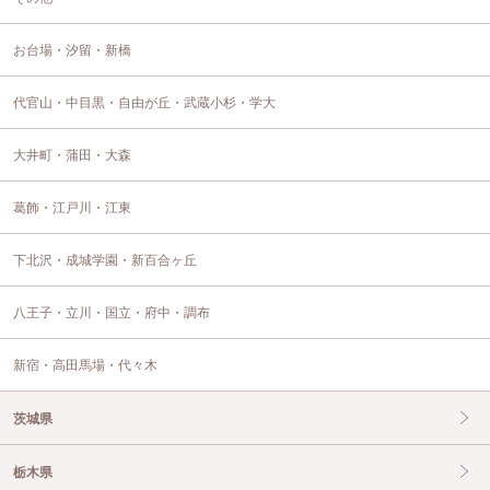
お台場・汐留・新橋
代官山・中目黒・自由が丘・武蔵小杉・学大
大井町・蒲田・大森
葛飾・江戸川・江東
下北沢・成城学園・新百合ヶ丘
八王子・立川・国立・府中・調布
新宿・高田馬場・代々木
茨城県
栃木県