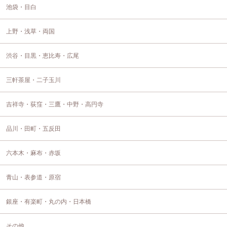
池袋・目白
上野・浅草・両国
渋谷・目黒・恵比寿・広尾
三軒茶屋・二子玉川
吉祥寺・荻窪・三鷹・中野・高円寺
品川・田町・五反田
六本木・麻布・赤坂
青山・表参道・原宿
銀座・有楽町・丸の内・日本橋
その他