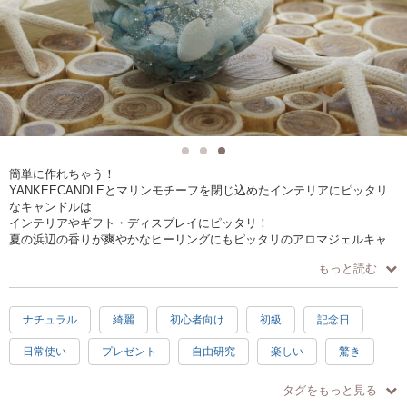
簡単に作れちゃう！
YANKEECANDLEとマリンモチーフを閉じ込めたインテリアにピッタリ
なキャンドルは
インテリアやギフト・ディスプレイにピッタリ！
夏の浜辺の香りが爽やかなヒーリングにもピッタリのアロマジェルキャ
ンドルを2個作ります。
もっと読む
ドライフルーツを入れたり、シトラス系の香りを選んだり…自分好みの
キャンドルを作ることも可能です。
▶サイズ 直径約7.5cm×高さ高さ10m
ナチュラル
綺麗
初心者向け
初級
記念日
▶素材
・ドライフラワー
日常使い
プレゼント
自由研究
楽しい
驚き
・ガラスベース
・YANKEECANDLE
素敵
感激
充実感
達成感
癒し
ハッピー
・貝殻
タグをもっと見る
・ビンテージロック