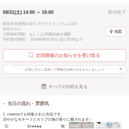
2時間
夏
夏休み
ハワイアン
親子で参加
・ファーストジェル
▶定員：4名
08/31(土) 14:00 ～ 16:00
受付終了
お手頃
ブルー
水色
徒歩10分以内
手ぶらOK
町田市木曽西4-19-5 プラウドエンブレム102
自宅サロン
地図
小田急町田駅、もしくはJR横浜線古淵駅
予約受付締切： 2019年08月30日 (金) 20:00まで
次回開催のお知らせを受け取る
×
お気に入りに追加して開催のお知らせをもらいましょう
すべての日程を見る
当日の流れ・雰囲気
1: creemaでも特集された作品です。
涼やかなモチーフとカリブの海の香りに癒されます♪