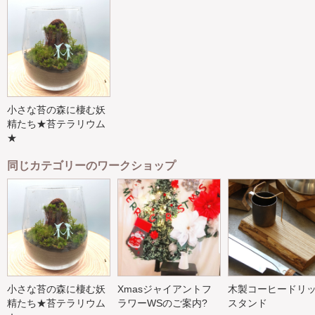
小さな苔の森に棲む妖
精たち★苔テラリウム
★
同じカテゴリーのワークショップ
小さな苔の森に棲む妖
Xmasジャイアントフ
木製コーヒードリ
精たち★苔テラリウム
ラワーWSのご案内?
スタンド