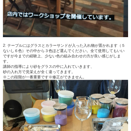
2: テーブルにはグラスとカラーサンドが入った入れ物が置かれます（５
ないし６色）その中から３色ほど選んでください。全て使用してもいい
ですが今までの経験上、少ない色の組み合わせの方が良い感じがしま
す。
講師の指導により砂をグラスの中に入れていきます、
砂の入れ方で見栄えが全く違ってきます。
※この段階が一番重要です※修正ができません。