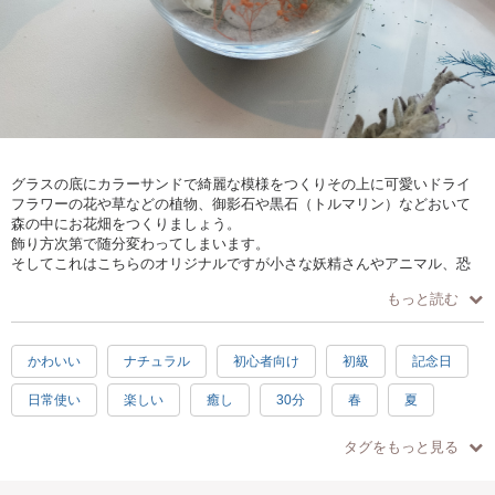
グラスの底にカラーサンドで綺麗な模様をつくりその上に可愛いドライ
フラワーの花や草などの植物、御影石や黒石（トルマリン）などおいて
森の中にお花畑をつくりましょう。
飾り方次第で随分変わってしまいます。
そしてこれはこちらのオリジナルですが小さな妖精さんやアニマル、恐
竜などどれか一つお選びいただき、置いて完成です。
もっと読む
こちらの教室の特徴はショップ内がギャラリーのようになっており様々
な作品、商品が展示されています。
かわいい
ナチュラル
初心者向け
初級
記念日
天井からはいくつかのモビールが下がり販売の店舗とは異なる雰囲気で
す。
日常使い
楽しい
癒し
30分
春
夏
ご希望があればアロマも焚くこともできますのでご希望の方はお声がけ
ください。
秋
冬
アジアン
北欧
子供歓迎
タグをもっと見る
親子で参加
お手頃
グリーン
パープル
水色