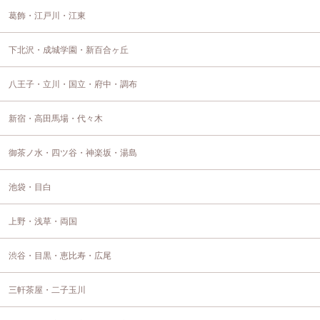
葛飾・江戸川・江東
下北沢・成城学園・新百合ヶ丘
八王子・立川・国立・府中・調布
新宿・高田馬場・代々木
御茶ノ水・四ツ谷・神楽坂・湯島
池袋・目白
上野・浅草・両国
渋谷・目黒・恵比寿・広尾
三軒茶屋・二子玉川