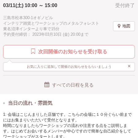
03/11(土) 10:00 ～ 15:00
受付終了
駅近
手ぶらOK
三島市松本300-1オギノビル
インテリア雑貨とワークショップのメタルフォレスト
地図
東名沼津インターより車で15分
予約受付締切： 2023年03月10日 (金) 20:00まで
次回開催のお知らせを受け取る
×
お気に入りに追加して開催のお知らせをもらいましょう
すべての日程を見る
当日の流れ・雰囲気
1: 会場はこじんまりした店舗です。こちらの会場に１０分ぐらい前まで
にはお集まりいただいて受付となります。
時間になりましたらワークショップの流れや注意する点をご説明しま
す。はじめてお会いするメンバーが中心ですので簡単な自己紹介をして
ワークショップがスタートします。