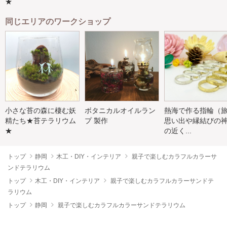
★
同じエリアのワークショップ
小さな苔の森に棲む妖
ボタニカルオイルラン
熱海で作る指輪（
精たち★苔テラリウム
プ 製作
思い出や縁結びの
★
の近く...
トップ
静岡
木工・DIY・インテリア
親子で楽しむカラフルカラーサ
ンドテラリウム
トップ
木工・DIY・インテリア
親子で楽しむカラフルカラーサンドテ
ラリウム
トップ
静岡
親子で楽しむカラフルカラーサンドテラリウム