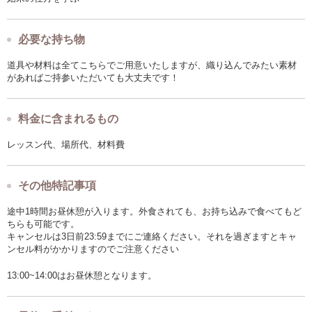
もっと気軽にウィービングを体験してみたいという方、下記の講座もチ
ェックしてみてください！
半日コース https://craftie.jp/class/flatmate/10
必要な持ち物
織り方をまとめてたくさん学びたい方はこちらのコースがお勧めです。
道具や材料は全てこちらでご用意いたしますが、織り込んでみたい素材
2日間コース https://craftie.jp/class/flatmate/469
があればご持参いただいても大丈夫です！
＜開催場所＞
料金に含まれるもの
中目黒FLATMATE (http://flatmate-labo.com/access/)
東京都目黒区青葉台1-27-10 アーベイン青葉台5F
中目黒駅から山手通りを池尻大橋方面に徒歩6分
レッスン代、場所代、材料費
その他特記事項
途中1時間お昼休憩が入ります。外食されても、お持ち込みで食べてもど
ちらも可能です。
キャンセルは3日前23:59までにご連絡ください。それを過ぎますとキャ
ンセル料がかかりますのでご注意ください
13:00~14:00はお昼休憩となります。