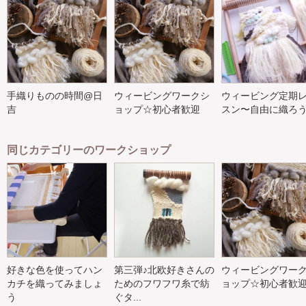
手織りものの時間@日
ウィービングワークシ
ウィービング定期
吉
ョップ☆初心者歓迎
スン〜自由に織ろ
同じカテゴリーのワークショップ
好きな色を使ってハン
第三弾♪北欧好きさんの
ウィービングワー
カチを織ってみましょ
ためのフワフワ糸で紡
ョップ☆初心者歓
う
ぐタ...