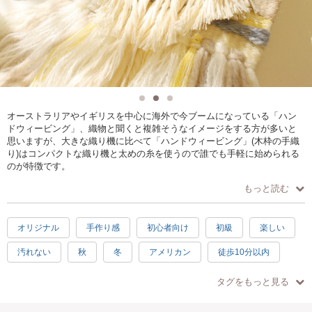
オーストラリアやイギリスを中心に海外で今ブームになっている「ハン
ドウィービング」、織物と聞くと複雑そうなイメージをする方が多いと
思いますが、大きな織り機に比べて「ハンドウィービング」(木枠の手織
り)はコンパクトな織り機と太めの糸を使うので誰でも手軽に始められる
のが特徴です。
もっと読む
このコースでは数種類の基本の織り方を学びながらタペストリーを作成
します。
オリジナル
手作り感
初心者向け
初級
楽しい
☆2019年中は講師が日本にいないため休講となります。参加希望の方は
汚れない
秋
冬
アメリカン
徒歩10分以内
ぜひお早めにご予約ください＾＾
ワークショップの様子は下記Instagramページをご覧ください
手ぶらOK
ナチュラル
達成感
癒し
春
夏
(@textile_file)
タグをもっと見る
https://www.instagram.com/textile_file/
北欧
ヨーロピアン