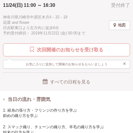
11/24(日) 11:00 ～ 16:30
受付終了
＜コースの流れ＞
神奈川県川崎市中原区木月4－32－18
経糸の張り方、基本の織り方を学びます。
花屋 and flower
幅約15cm×たて約45cmのタペストリーを1点作っていきます。
地図
日吉駅東口より左方向に徒歩6分
予約受付締切： 2019年11月22日 (金) 00:00まで
＜コースの詳細＞
11:00~13:00
次回開催のお知らせを受け取る
経糸の張り方・フリンジの作り方を学ぶ
斜めの織り方を学ぶ
×
お気に入りに追加して開催のお知らせをもらいましょう
14:00~16:30
スマック織り、チェーンの織り方、羊毛の織り方を学ぶ
始末の仕方を学ぶ
すべての日程を見る
＜持ち物＞
道具や材料は全てこちらでご用意いたしますが、織り込んでみたい素材
当日の流れ・雰囲気
があればご持参いただいても大丈夫です！
1: 経糸の張り方・フリンジの作り方を学ぶ
斜めの織り方を学ぶ
＜定員数＞
4名
2: スマック織り、チェーンの織り方、羊毛の織り方を学ぶ
始末の仕方を学ぶ