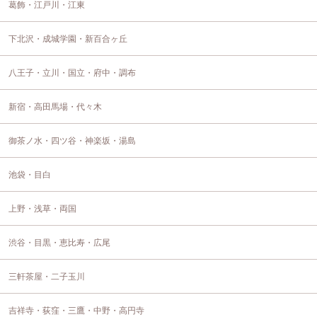
葛飾・江戸川・江東
下北沢・成城学園・新百合ヶ丘
八王子・立川・国立・府中・調布
新宿・高田馬場・代々木
御茶ノ水・四ツ谷・神楽坂・湯島
池袋・目白
上野・浅草・両国
渋谷・目黒・恵比寿・広尾
三軒茶屋・二子玉川
吉祥寺・荻窪・三鷹・中野・高円寺