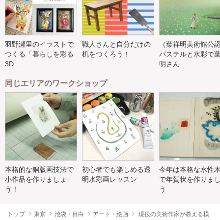
羽野瀬里のイラストで
職人さんと自分だけの
（葉祥明美術館公
つくる「暮らしを彩る
机をつくろう！
パステルと水彩で
3D ...
明さん...
同じエリアのワークショップ
本格的な銅版画技法で
初心者でも楽しめる透
今年は本格な水性
小作品を作りましょ
明水彩画レッスン
で年賀状を作りま
う！
う
トップ
東京
池袋・目白
アート・絵画
現役の美術作家が教える模