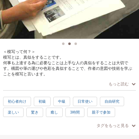
＜模写って何？＞
模写とは、真似をすることです。
何事も上達する為に必要なことは上手な人の真似をすることは大切で
す。構図や筆の運びや色彩を真似することで、作者の意図や技術を学ぶ
ことを模写と言います。
もっと読む
この講座は、今までの模写講座で仕上げられなかった作品や、受けてみ
たかった講座の模写制作、あるいは模写じゃなくても、自由に絵を描い
て頂くお時間を提供します。
初心者向け
初級
中級
日常使い
自由研究
＜こんなことが体験出来ます＞
楽しい
驚き
癒し
3時間
親子で参加
⚪︎今までおこなった模写の講座、モネ、ゴッホ、歌川広重、ルネ・マグリ
ット、記号とノイズの講座の模写、なんでも描いていただけます。さら
男性歓迎
お手頃
手ぶらOK
に、ご自身で描きたい絵や、やってみたいことがあれば、ご自由に制作
タグをもっと見る
をしていただけます。
⚪︎講師の安齋が描き方や手順などを分かりやすく解説します。