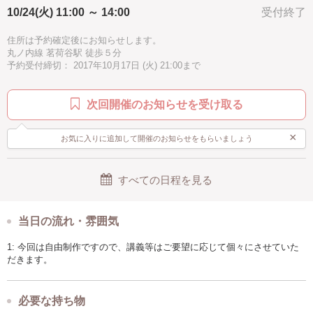
⚪︎制作において、サポートさせていただきますので、どうぞご相談くださ
10/24(火) 11:00 ～ 14:00
受付終了
い。
住所は予約確定後にお知らせします。
丸ノ内線 茗荷谷駅 徒歩５分
＜こんな風に教えます＞
予約受付締切： 2017年10月17日 (火) 21:00まで
少人数でアットホームなレッスンを提供します。
ホワイトボード、参考作品、参考資料の配布など、分かり易く丁寧に教
えます。
次回開催のお知らせを受け取る
＜このレッスンで得られるもの＞
×
お気に入りに追加して開催のお知らせをもらいましょう
「普通のお絵描きスクールじゃ物足りない！なんか変わったことを体験
したい！」
美術、アートが好きな人が集まります。コミュニケーションの場として
すべての日程を見る
もご活用ください。
当日の流れ・雰囲気
1: 今回は自由制作ですので、講義等はご要望に応じて個々にさせていた
だきます。
必要な持ち物