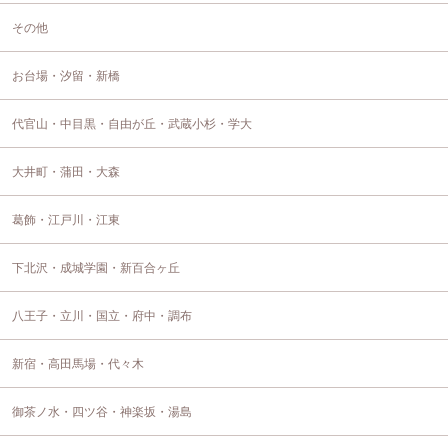
その他
お台場・汐留・新橋
代官山・中目黒・自由が丘・武蔵小杉・学大
大井町・蒲田・大森
葛飾・江戸川・江東
下北沢・成城学園・新百合ヶ丘
八王子・立川・国立・府中・調布
新宿・高田馬場・代々木
御茶ノ水・四ツ谷・神楽坂・湯島