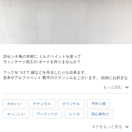
10センチ角の木材に ミルクペイントを使って
ヴィンテージ加工の ボードを作りませんか？
フックをつけて 鍵などを吊るしたりも出来ます。
見本やアルファベット 数字のステンシルもございます。 自由にお好きな
ものを描いていただいてもOKです。
もっと読む
かわいい
ナチュラル
オリジナル
手作り感
かっこいい
アンティーク
レトロ
初心者向け
日常使い
プレゼント
楽しい
癒し
ハッピー
タグをもっと見る