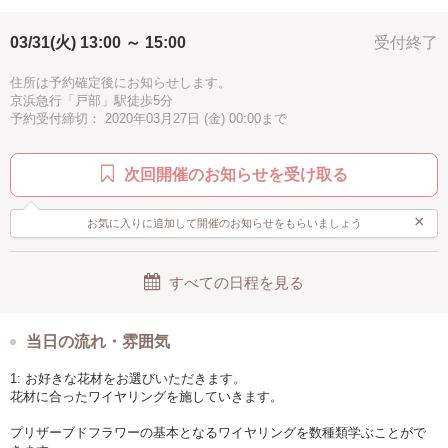
感激
充実感
達成感
癒し
ハッピー
03/31(火) 13:00 ～ 15:00
受付終了
2時間
春
親子で参加
シニア歓迎
お手頃
ピンク
グリーン
ホワイト
ゴールド
イェロー
住所は予約確定後にお知らせします。
京浜急行「戸部」駅徒歩5分
パープル
ブルー
水色
徒歩5分以内
手ぶらOK
予約受付締切： 2020年03月27日 (金) 00:00まで
次回開催のお知らせを受け取る
×
お気に入りに追加して開催のお知らせをもらいましょう
すべての日程を見る
当日の流れ・雰囲気
1: お好きな花材をお選びいただきます。
花材に合ったワイヤリングを施していきます。
プリザーブドフラワーの基本となるワイヤリングを数種類学ぶことがで