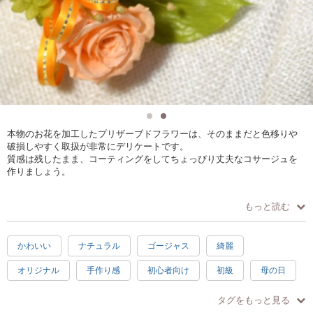
本物のお花を加工したプリザーブドフラワーは、そのままだと色移りや
破損しやすく取扱が非常にデリケートです。
質感は残したまま、コーティングをしてちょっぴり丈夫なコサージュを
作りましょう。
プリザーブドフラワーの基本のワイヤリング数種類と、テーピングが学
もっと読む
べます。
かわいい
ナチュラル
ゴージャス
綺麗
オリジナル
手作り感
初心者向け
初級
母の日
記念日
プレゼント
楽しい
驚き
素敵
タグをもっと見る