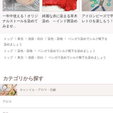
一年中使える！オリジ
綺麗な赤に染まる草木
アイロンビーズで
ナルストールを染めて
染め ～インド茜染め
レトロを楽しもう
みませ...
トップ
東京
池袋・目白
染色・染物
ベンガラ染めでシルク靴下を
染めましょう
トップ
染色・染物
ベンガラ染めでシルク靴下を染めましょう
トップ
東京
池袋・目白
ベンガラ染めでシルク靴下を染めましょう
カテゴリから探す
キャンドル・アロマ・石鹸
アロマ