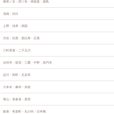
御茶ノ水・四ツ谷・神楽坂・湯島
池袋・目白
上野・浅草・両国
渋谷・目黒・恵比寿・広尾
三軒茶屋・二子玉川
吉祥寺・荻窪・三鷹・中野・高円寺
品川・田町・五反田
六本木・麻布・赤坂
青山・表参道・原宿
銀座・有楽町・丸の内・日本橋