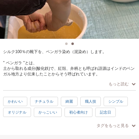
シルク100％の靴下を、ベンガラ染め（泥染め）します。
" ベンガラ "とは、
土から取れる成分(酸化鉄)で、紅殻、弁柄とも呼ばれ語源はインドのベン
ガル地方より伝来したことからそう呼ばれています。
日本の暮らしにも古くから根付いている素材で陶器や漆器、また防虫、
もっと読む
防腐の機能性から家屋のベンガラ塗りとしても使用されてきました。
天然素材の心地よいシルク靴下を、薬品を使用しないで環境にも体にも
かわいい
ナチュラル
綺麗
職人技
シンプル
良いベンガラ染めで、愛着ある一足を染めていきます。
オリジナル
かっこいい
初心者向け
記念日
輪ゴムを使って模様を作ります。
日常使い
プレゼント
楽しい
驚き
素敵
シルク靴下はレディースＭサイズです。ワンサイズのゆったり靴下で
タグをもっと見る
す。
感激
充実感
達成感
2時間
春
夏
シルクというとツルツルさらさらのイメージですが、