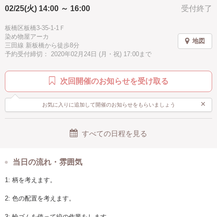
ご用意する靴下は、綿のようなざっくりした心地よい素材です。
02/25(火) 14:00 ～ 16:00
受付終了
秋
伝統工芸
シニア歓迎
お手頃
ピンク
ゆったりで気持ち良い素材なのでルームソックスに活躍します。
私は締め付ける靴下が苦手なので、普段から外出時も履いています。
グリーン
イェロー
パープル
ブラウン
グレー
板橋区板橋3-35-1-1Ｆ
染め物屋アーカ
自然の恵みだけでつくる世界で一つだけの靴下です。
地図
徒歩10分以内
手ぶらOK
三田線 新板橋から徒歩8分
お洋服好きな方や、
予約受付締切： 2020年02月24日 (月・祝) 17:00まで
草木染めが好きな方におすすめします。
次回開催のお知らせを受け取る
×
お気に入りに追加して開催のお知らせをもらいましょう
すべての日程を見る
当日の流れ・雰囲気
1: 柄を考えます。
2: 色の配置を考えます。
3: 輪ゴムを使って絞の作業をします。