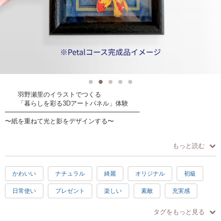
羽野瀬里のイラストでつくる
「暮らしを彩る3Dアートパネル」体験
━━━━━━━━━━━━━━━━━━━━━
〜紙を重ねて光と影をデザインする〜
イラストレーター羽野瀬里が描く、繊細で生命力あふれる動植物たち。
もっと読む
その平面の美しさをご自身の手で「レイヤー（層）」で切り分け、
重ねていくことで、作品に新しい命を吹き込みます。
光と影の奥行きをデザインしていくクリエイティブな時間。
かわいい
ナチュラル
綺麗
オリジナル
初級
「空間に息づくアート」を、ご自身の感性で再構築してみませんか？
日常使い
プレゼント
楽しい
素敵
充実感
─────────────────────
◆ コース内容
達成感
癒し
3時間
春
夏
秋
冬
─────────────────────
タグをもっと見る
【選べる2つのコース】