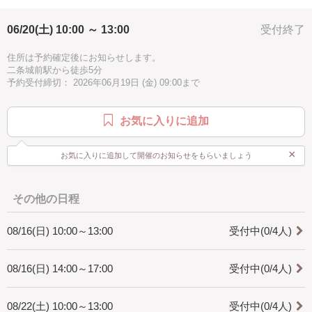
徒歩10分以内
手ぶらOK
職人技
初心者向け
どちらのコースも、講師が丁寧にガイドします。初めての方も安心して
お越しください。
06/20(土) 10:00 ～ 13:00
受付終了
母の日
記念日
夏休み
（※所要時間 約3時間／ティータイム込）
住所は予約確定後にお知らせします。
◎Petal（ペタル）コース：8,800円 (予約リクエストより8,800円で日時を
二条城前駅から徒歩5分
選択して下さい。)
予約受付締切： 2026年06月19日 (金) 09:00まで
ハガキサイズの制作しやすいコース。手作業に自信がない方や、まずは
3Dアートの楽しさに触れてみたい方におすすめです。
お気に入りに追加
◎Bloom（ブルーム）コース：11,000円 (予約リクエストより11,000円で
日時を選択して下さい。)
キャビネサイズの少し複雑なデザインに挑戦。より存在感のある作品づ
×
お気に入りに追加して開催のお知らせをもらいましょう
くりに没頭したい方へ。
（※イラストは当日3種類からお好きなものをお選びいただけます）
その他の日程
【ご予約に関する大切なお知らせ】
当アトリエは、コースに関わらず「合計4名様まで」の少人数制です。
08/16(日) 10:00～13:00
受付中(0/4人)
システム上、お申し込みのタイミングによっては、ご希望の枠がすでに
満席となっている場合がございます。その際は、予約リクエストをいた
だいた後に、日程調整のご相談をさせていただきます。何卒ご了承くだ
08/16(日) 14:00～17:00
受付中(0/4人)
さい。
─────────────────────
08/22(土) 10:00～13:00
受付中(0/4人)
◆ ワークショップの流れ