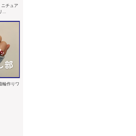
ミニチュア
..
で指輪作りワ