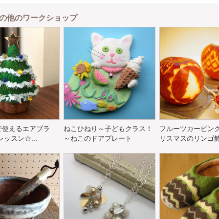
の他のワークショップ
で使えるエアブラ
ねこひねり～子どもクラス！
フルーツカービン
ッスン☆...
～ねこのドアプレート
リスマスのリンゴ