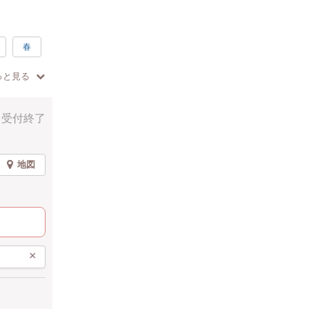
春
っと見る
受付終了
地図
×