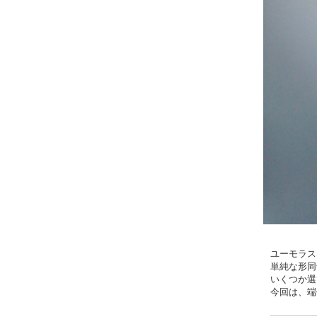
ユーモラス
単純な形同
いくつか選
今回は、端