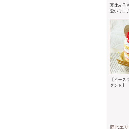
夏休み子
愛いミニチ
【イース
タンド】
同じエリ