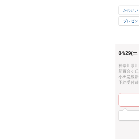
かわいい
プレゼン
親子で参
04/29(土
神奈川県川崎
新百合ヶ丘
小田急線新
予約受付締切：