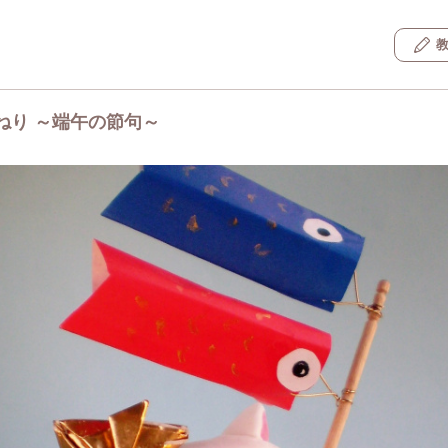
ねり ～端午の節句～