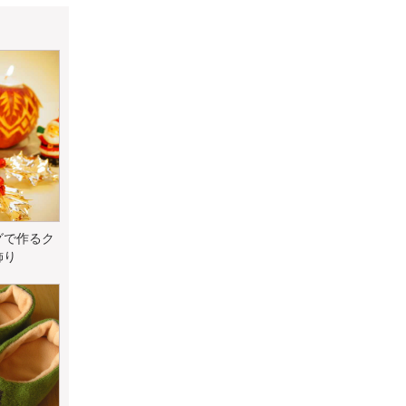
グで作るク
飾り