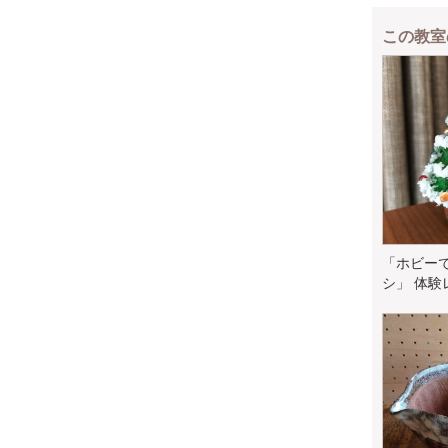
この教室
「ホビー
シ」 体験レ