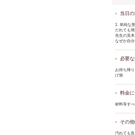
当日の
1: 単純
だれても簡
先生の見本
なぜか自分
必要な
お持ち帰り
げ袋
料金に
材料等すべ
その他
汚れても良