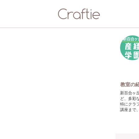
教室の
新百合ヶ
ど、多彩
特にクラ
講座まで
人気のこ
じっくり
暮らしを
幅広い分