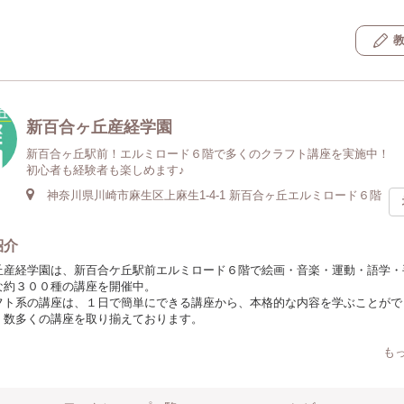
新百合ヶ丘産経学園
新百合ヶ丘駅前！エルミロード６階で多くのクラフト講座を実施中！
初心者も経験者も楽しめます♪
神奈川県川崎市麻生区上麻生1-4-1 新百合ヶ丘エルミロード６階
紹介
丘産経学園は、新百合ケ丘駅前エルミロード６階で絵画・音楽・運動・語学・
な約３００種の講座を開催中。
フト系の講座は、１日で簡単にできる講座から、本格的な内容を学ぶことがで
、数多くの講座を取り揃えております。
ぎん刺し、タティングレース、ブティ、つまみ細工などの講座、
も
取り組んでみたい、根付講座や仏像彫刻
豊かにする、テーブルセッティングも学べる中国茶の講座など
野から、自分のお気に入りのレッスンを見つけてください！！