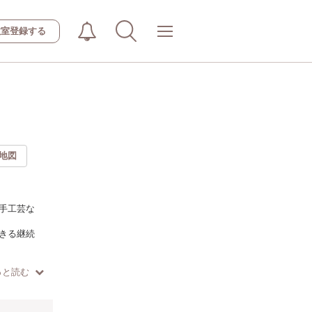
教室登録する
地図
手工芸な
きる継続
っと読む