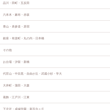
品川・田町・五反田
六本木・麻布・赤坂
青山・表参道・原宿
銀座・有楽町・丸の内・日本橋
その他
お台場・汐留・新橋
代官山・中目黒・自由が丘・武蔵小杉・学大
大井町・蒲田・大森
葛飾・江戸川・江東
下北沢・成城学園・新百合ヶ丘