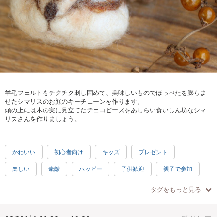
羊毛フェルトをチクチク刺し固めて、美味しいものでほっぺたを膨らま
せたシマリスのお顔のキーチェーンを作ります。
頭の上には木の実に見立てたチェコビーズをあしらい食いしん坊なシマ
リスさんを作りましょう。
かわいい
初心者向け
キッズ
プレゼント
楽しい
素敵
ハッピー
子供歓迎
親子で参加
駅近
汚れない
手ぶらOK
ナチュラル
3時間
タグをもっと見る
ホワイト
ブラウン