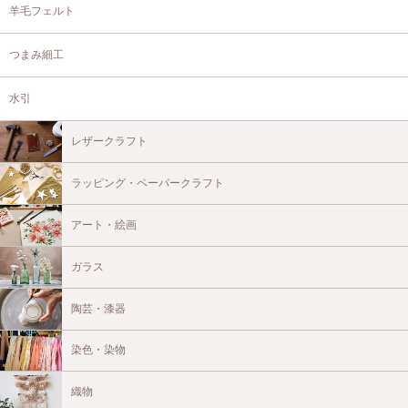
羊毛フェルト
つまみ細工
水引
レザークラフト
ラッピング・ペーパークラフト
アート・絵画
ガラス
陶芸・漆器
染色・染物
織物