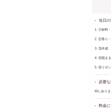
半年～1年
【第一部】13
当日の
【第二部】16
1: ①材
お好きなお
2: ②香り
3: ③作成
キャンドル
4: ④固
REISM
5: ⑤リ
お気軽にご
必要な
特にありま
料金に