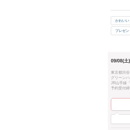
クローゼッ
お好きな場
かわいい
プレゼン
今回はフラ
ホワイト
オリジナル
使用するお
09/08(土)
たくさんご
東京都渋谷
グリーンハ
JR山手線
予約受付締切：
香りは10
併せて効能
大きさは1