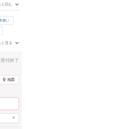
っと読む
常使い
っと見る
受付終了
地図
×