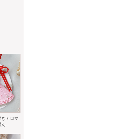
付きアロマ
...