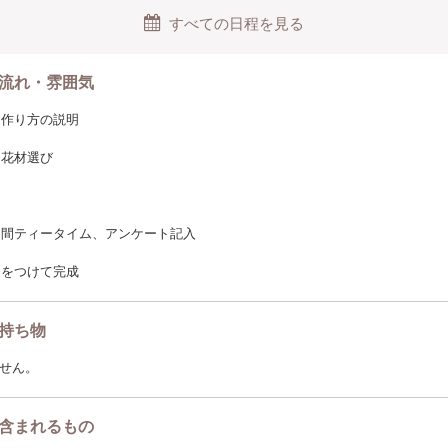
ほど香りが続くので永く楽しんでいただけます！
すべての日程を見る
:00-15:00
流れ・雰囲気
:00-18:00
料・作り方の説明
時間をお選びください！
・花材選び
を固めている間、
まる間ティータイム、アンケート記入
 STAND自慢のドリンクをお召し上がりいただけますので
ボンをつけて完成
参加ください◎
持ち物
せん。
含まれるもの