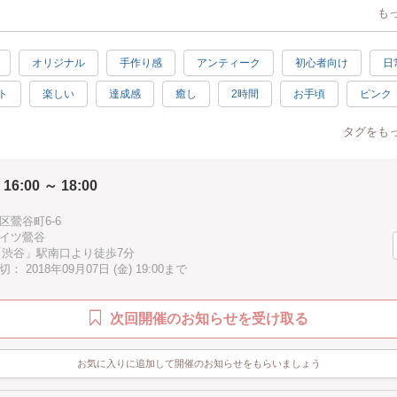
も
トやドアノブに吊るしたり、安眠アイテムとしてベッドにかけたり、
所にインテリアとして飾りながら香りも楽しんでいただけます。
オリジナル
手作り感
アンティーク
初心者向け
日
ト
楽しい
達成感
癒し
2時間
お手頃
ピンク
ワーショップ「marmelo」のオーナー、小野寺さまをお招きして
徒歩10分以内
手ぶらOK
タグをも
アロマワックスサシェをお作りいただきます。
花は、講師手作りのドライフラワーやプリザーブドフラワー。
 16:00 ～ 18:00
用意しておりますのでお好きな花を選んでアレンジしてみてください◎
区鶯谷町6-6
イツ鶯谷
「渋谷」駅南口より徒歩7分
 2018年09月07日 (金) 19:00まで
0%天然精油を３種類ご用意いたします。
の説明もいたしますのでこちらもお好きなものをお選びいただけます。
次回開催のお知らせを受け取る
お気に入りに追加して開催のお知らせをもらいましょう
0cm×6cmの長方型のものになります。