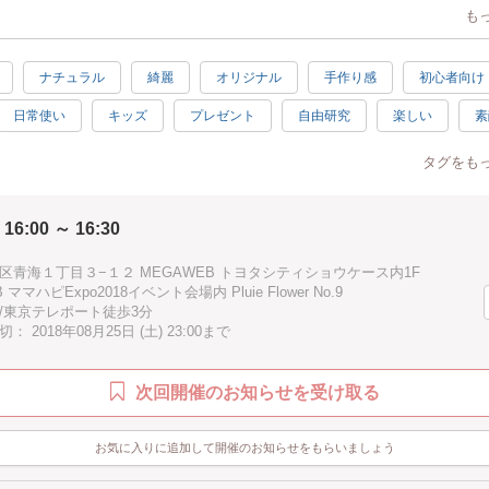
も
のボトルを選んでくださいね。
作にもピッタリです♪
ナチュラル
綺麗
オリジナル
手作り感
初心者向け
の参加もOKです。
日常使い
キッズ
プレゼント
自由研究
楽しい
素
GAWEBママハピexpo2018イベント内でのハーバリウム体験ワークショップ
達成感
癒し
30分
夏休み
子供歓迎
親子で参
タグをも
だくボトルによって料金が異なります。
駅近
手ぶらOK
00円～、ミディアムサイズ1.500円～、ロングサイズ2.000円
 16:00 ～ 16:30
おひとり様30分までとさせていただいております。
区青海１丁目３−１２ MEGAWEB トヨタシティショウケース内1F
 ママハピExpo2018イベント会場内 Pluie Flower No.9
たら何本作っていただいても結構です。
/東京テレポート徒歩3分
 2018年08月25日 (土) 23:00まで
次回開催のお知らせを受け取る
お気に入りに追加して開催のお知らせをもらいましょう