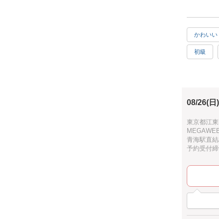
当日お好み
夏休みの工
かわいい
お子様だけ
初級
お台場ME
充実感
お選びいた
お手頃
ミニサイズ8
08/26(日)
制作時間は
東京都江東
MEGAWEB
時間内でし
青海駅直結
予約受付締切：