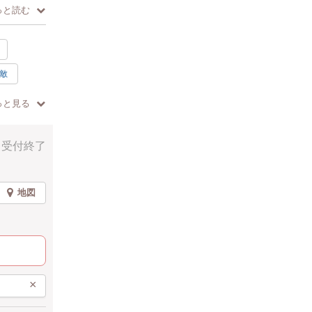
っと読む
敵
です。
加
っと見る
受付終了
地図
×