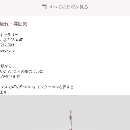
茶で染めたリボンを使います
すべての日程を見る
った時に馴染んできます
ッシュ花材はぜひ持ち帰って
流れ・雰囲気
で香りもお楽しみくださいね
ったお部屋をリフレッシュしてくれます♪
KUギャラリー
2-28-4-4F
721-1593
径（約35㎝）×高さ（約15〜20㎝）
siroku.jp
サイズは入っておりません。
谷駅から
歩いた?ところの角のビルに
uさんが有ります
ンスで4FのShirokuをインターホンを押すと
ます。