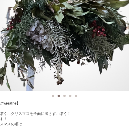
wreathe】
ぽく…クリスマスを全面に出さず、ぽく！
す！
スマスの頃は、