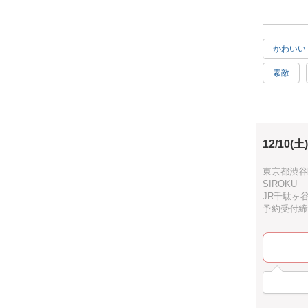
お部屋に素
フライング
壁に掛ける
かわいい
数日はテー
真ん中にキ
素敵
横から見て
リース
ベースにも
下から見上
手ぶらO
holid
12/10(土)
おうち時間
東京都渋谷区
SIROKU
リース作り
JR千駄ヶ
男性の方も
予約受付締切：
全て生花か
コニファー
沢山のフレ
ワイヤーを
蔦の手作り