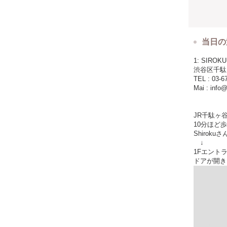
リボンは紅
ドライにな
残ったフレ
当日の
お部屋の中
冬の閉め切
1: SIRO
渋谷区千駄ヶ谷
TEL : 03-6
サイズ：直
Mai : info@
※リボンの
JR千駄ヶ
10分ほど
Shirok
↓
1Fエントラ
ドアが開き