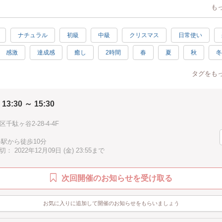
敵なシャビィ〜シックなインテリアになって馴染んでいるかと思います。
も
リース！
事もできます！
ナチュラル
初級
中級
クリスマス
日常使い
ブルに置いて、
ャンドルを灯したり…
感激
達成感
癒し
2時間
春
夏
秋
冬
も可愛いように、
男性歓迎
シニア歓迎
お手頃
グリーン
徒歩10分以内
こだわり
タグをも
げてもうっとり〜です
K
ayシーズンのクリスマスが待ち遠しいですね
 13:30 ～ 15:30
が楽しくなります。
千駄ヶ谷2-28-4-4F
初めてさんでも
谷駅から徒歩10分
ご参加いただけます。
 2022年12月09日 (金) 23:55まで
らお作りするので
などの香りにも癒されます
次回開催のお知らせを受け取る
ッシュ花材を使います
お気に入りに追加して開催のお知らせをもらいましょう
巻いたりはしません
ベースに絡めていきます。