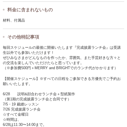
料金に含まれないもの
材料、付属品
その他特記事項
毎回スケジュールの最後に開催いたします『完成披露ランチ会』は受講
生以外でも参加いただけます！
ぜひみなさまがどんなものを作ったか、雰囲気、また手芸好きな方々と
の交流を楽しんでいただけたらと思っています。
（※参加費500円＋MERRY and BRIGHTでのランチ代がかかります）
【開催スケジュール】※すべての日程をご参加できる方優先でご予約お
願いいたします。
6/28 説明&顔合わせランチ会＋型紙製作
（第1期の完成披露ランチ会と合同です）
7/5・19 裁縫レッスン
7/26 完成披露ランチ会
☆すべて金曜日
☆時間は、
6/28は11:30〜14:00まで。