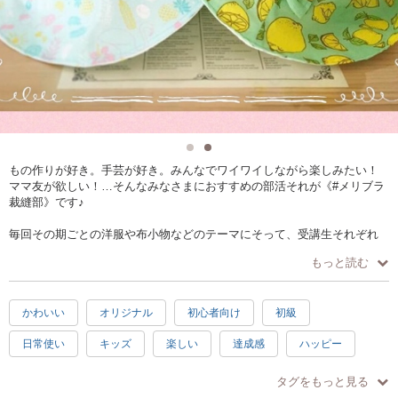
もの作りが好き。手芸が好き。みんなでワイワイしながら楽しみたい！
ママ友が欲しい！…そんなみなさまにおすすめの部活それが《#メリブラ
裁縫部》です♪
毎回その期ごとの洋服や布小物などのテーマにそって、受講生それぞれ
オリジナルデザインを考え製作していただきます。
もっと読む
なので完成作品は、みんな世界に一つのオリジナル！
その期の最後には『完成披露ランチ会』で、作品を見せ合いっこしまし
ょう♡
かわいい
オリジナル
初心者向け
初級
今回テーマは、夏帽子。
日常使い
キッズ
楽しい
達成感
ハッピー
お子さま用はもちろん、大人用もOK。
チューリップハット、クロッシェ、キャップ…
夏
親子で参加
徒歩10分以内
布帛を使った夏用の帽子を型紙作りから行います！
タグをもっと見る