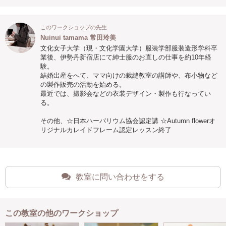
このワークショップの先生
Nuinui tamama 常田玲美
文化女子大学（現・文化学園大学）服装学部服装造形学科卒
業後、伊勢丹新宿店にて紳士服のお直しの仕事を約10年経
験。
結婚出産をへて、ママ向けの裁縫教室の講師や、布小物など
の製作販売の活動を始める。
最近では、撮影会などの衣装デザイン・製作も行なってい
る。
その他、☆日本ハーバリウム協会認定講 ☆Autumn flowerオ
リジナルカレイドフレーム認定レッスン終了
教室に問い合わせをする
この教室の他のワークショップ