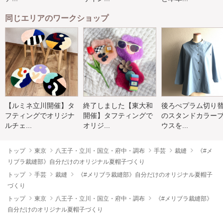
同じエリアのワークショップ
【ルミネ立川開催】タ
終了しました【東大和
後ろぺプラム切り
フティングでオリジナ
開催】タフティングで
のスタンドカラー
ルチェ...
オリジ...
ウスを...
トップ
東京
八王子・立川・国立・府中・調布
手芸
裁縫
《#メ
リブラ裁縫部》自分だけのオリジナル夏帽子づくり
トップ
手芸
裁縫
《#メリブラ裁縫部》自分だけのオリジナル夏帽子
づくり
トップ
東京
八王子・立川・国立・府中・調布
《#メリブラ裁縫部》
自分だけのオリジナル夏帽子づくり