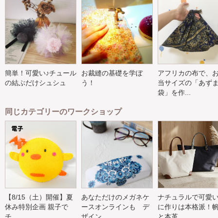
簡単！可愛い♪チュール
お裁縫の基礎を学ぼ
アフリカの布で、
の結ぶだけシュシュ
う！
当サイズの「あず
袋」を作...
同じカテゴリーのワークショップ
【8/15（土）開催】夏
あなただけのメガネケ
ナチュラルで可愛
休み特別企画 親子で
ースオンラインも デ
に作りは本格派！
チ...
ザイン...
と本革...