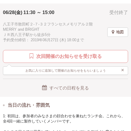
もちろん裁縫歴20年の講師が、製作のお手伝いをいたしますので、初心
者も大歓迎です☆
06/28(金) 11:30 ～ 15:00
受付終了
みんなで裁縫を通して、楽しい時間をつくりましょう！！
八王子市散田町２-７-３２フランセスメモリアル２階
MERRY and BRIGHT
地図
ＪＲ西八王子駅から徒歩5分
【日程スケジュール】
予約受付締切： 2019年06月27日 (木) 18:00まで
6/28 説明&顔合わせランチ会＋型紙製作
（第1期の完成披露ランチ会と合同です）
7/5・19 裁縫レッスン
次回開催のお知らせを受け取る
7/26 完成披露ランチ会
☆すべて金曜日
☆時間は、
×
お気に入りに追加して開催のお知らせをもらいましょう
6/28は11:30〜14:00まで。
レッスンの日（7/5・19）は11:30〜15:00の中で、お好きな時間に最低90
分きていただきます。もちろん11:30〜15:00（210分）までずっといて頂
すべての日程を見る
いてもかまいません。
7/26は11:30〜13:00となります。
※お申し込みは全日程参加できる方を優先でお願いいたします。
当日の流れ・雰囲気
※お申し込み後のキャンセルは極力お控えください。
1: 初回は、参加者のみなさまの顔合わせを兼ねたランチ会。これから、
全4回一緒に製作していくメンバーです。