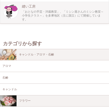
⑥当日連絡可能な電話番号 夏休の自由研究にもピッタリです。 製作途中の写真
撮影をして、レポートにまとめる場合は、カメラをお持ちください。 小学生の
縫い工房
手芸教室、夏休み特別講座でリネンのエプロンを作ってみませんか！？ 皆様の
「おとなの手芸・洋裁教室」、「ミシン屋さんのミシン教室～
お申込みをお待ちしております。
小学生クラス～」を多摩地区（主に国立）にて開催していま
す。
カテゴリから探す
キャンドル・アロマ・石鹸
アロマ
石鹸
キャンドル
フラワー