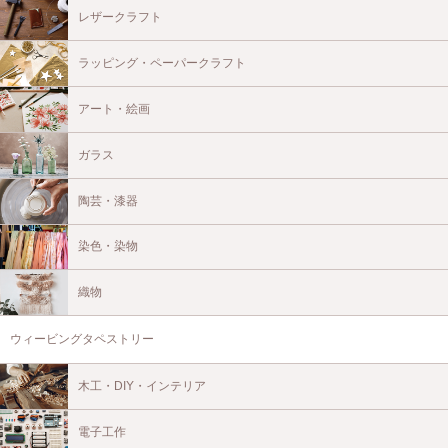
レザークラフト
ラッピング・ペーパークラフト
アート・絵画
ガラス
陶芸・漆器
染色・染物
織物
ウィービングタペストリー
木工・DIY・インテリア
電子工作