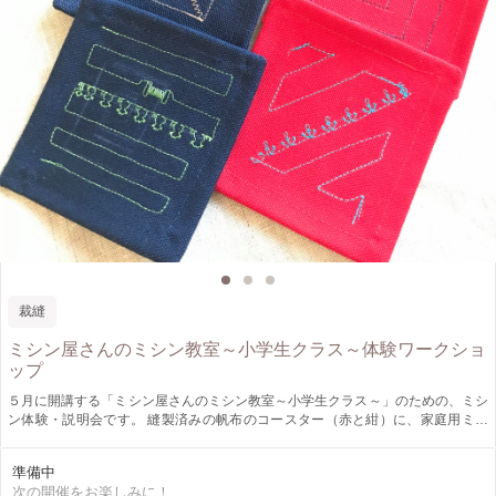
裁縫
ミシン屋さんのミシン教室～小学生クラス～体験ワークショ
ップ
５月に開講する「ミシン屋さんのミシン教室～小学生クラス～」のための、ミシ
ン体験・説明会です。 縫製済みの帆布のコースター（赤と紺）に、家庭用ミシ
ンで直線縫いと模様縫いを入れてミシンを体験し、オリジナルのコースターに仕
上げます。
準備中
次の開催をお楽しみに！