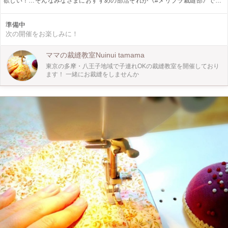
欲しい！…そんなみなさまにおすすめの部活それが《#メリブラ裁縫部》です♪
毎回その期ごとの洋服や布小物などのテーマにそって、受講生それぞれオリジナ
ルデザインを考え製作していただきます。 なので完成作品は、みんな世界に一
準備中
つのオリジナル！ その期の最後には『完成披露ランチ会』で、作品を見せ合い
次の開催をお楽しみに！
っこしましょう♡ 今回テーマは、夏帽子。 お子さま用はもちろん、大人用も
OK。 チューリップハット、クロッシェ、キャップ… 布帛を使った夏用の帽子を
型紙作りから行います！ もちろん裁縫歴20年の講師が、製作のお手伝いをいた
ママの裁縫教室Nuinui tamama
しますので、初心者も大歓迎です☆ みんなで裁縫を通して、楽しい時間をつく
東京の多摩・八王子地域で子連れOKの裁縫教室を開催しており
りましょう！！ 【日程スケジュール】 6/28 説明&顔合わせランチ会＋型紙製
ます！ 一緒にお裁縫をしませんか
作 （第1期の完成披露ランチ会と合同です） 7/5・19 裁縫レッスン 7/26 完成披
露ランチ会 ☆すべて金曜日 ☆時間は、 6/28は11:30〜14:00まで。 レッスンの日
（7/5・19）は11:30〜15:00の中で、お好きな時間に最低90分きていただきま
す。もちろん11:30〜15:00（210分）までずっといて頂いてもかまいません。
7/26は11:30〜13:00となります。 ※お申し込みは全日程参加できる方を優先で
お願いいたします。 ※お申し込み後のキャンセルは極力お控えください。