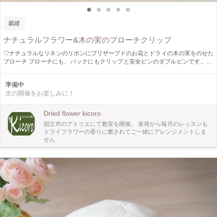
裁縫
ナチュラルフラワー&木の実のブローチクリップ
♡ナチュラルなリネンのリボンにプリザーブドのお花とドライの木の実をのせた
ブローチ ブローチにも、バックにもクリップと安全ピンのダブルピンです。 ♡
木の実を合わせてブローチをお作りいただきます。 【フラワーブローチクリッ
プと木の実のブローチをお２つ作っていただきます。】 数種類の花材の中から
準備中
お選びいただきアレンジします。 帽子につけても素敵です(*^^*) オリジナルのブ
次の開催をお楽しみに！
ローチをご一緒につくりませんか？ プレゼントにもおすすめです。 ラッピング
もご一緒に♡ サイズ:直径6.5センチ
Dried flower kicoro
国立市のアトリエにて教室を開催。 単発から毎月のレッスンも
ドライフラワーの香りに癒されてご一緒にアレンジメントしま
せん