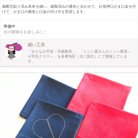
裁断芯貼り済み表布を縫い、縫製済みの裏布と合わせて、台形押口がま口金を付
けて、がま口の構造と口金の付け方を実習します。
準備中
次の開催をお楽しみに！
縫い工房
「おとなの手芸・洋裁教室」、「ミシン屋さんのミシン教室～
小学生クラス～」を多摩地区（主に国立）にて開催していま
す。