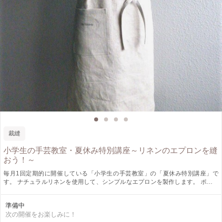
裁縫
小学生の手芸教室・夏休み特別講座～リネンのエプロンを縫
おう！～
毎月1回定期的に開催している「小学生の手芸教室」の「夏休み特別講座」で
す。 ナチュラルリネンを使用して、シンプルなエプロンを製作します。 ポケッ
トにオリジナルのネーム刺繍を入れられます。お申込み時に、お名前の文字（漢
字・カタカナ・平仮名・ローマ字）と刺繍糸のご希望をお知らせください。 ①
準備中
お名前 ②学年 ③ネーム刺繍ご希望の名前（ひらがな・カタカナ・漢字・ローマ
次の開催をお楽しみに！
字）とミシン刺繍糸の色 ④サイズ M（130㎝～150㎝）またはS（120㎝前後）