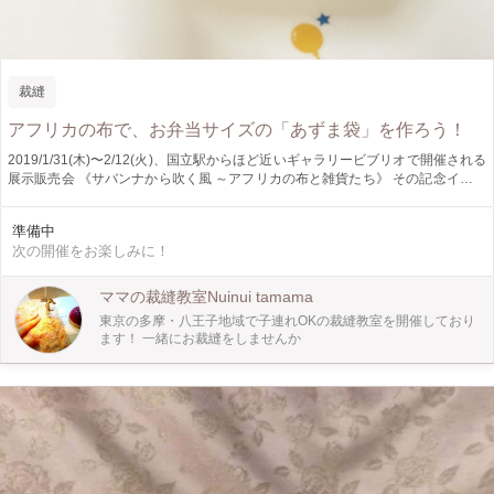
裁縫
アフリカの布で、お弁当サイズの「あずま袋」を作ろう！
2019/1/31(木)〜2/12(火)、国立駅からほど近いギャラリービブリオで開催される
展示販売会 《サバンナから吹く風 ～アフリカの布と雑貨たち》 その記念イベン
トとして、『アフリカの布で「あずま袋」を作ろう』と題し、ヴィヴィッドな色
彩と大胆なデザインで人気のアフリカの布を使って「あずま袋」を製作するワー
準備中
クショップを行います！ 【日時】 2月2日(土) ・13:00〜 ・14:00〜 ・
次の開催をお楽しみに！
15:00〜 の3回 (各30分程度) 【参加費】 教室がご用意したアフリカ布でお弁当
袋大のあずま袋を作ります。 2,000円(材料費込み。税別)。 【定員】各回2名様
☆参加は予約の方を優先させて頂きます。
ママの裁縫教室Nuinui tamama
東京の多摩・八王子地域で子連れOKの裁縫教室を開催しており
ます！ 一緒にお裁縫をしませんか