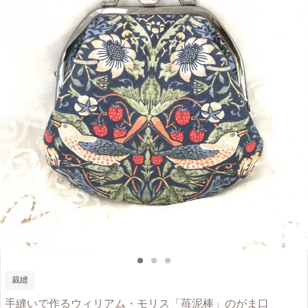
裁縫
手縫いで作るウィリアム・モリス「苺泥棒」のがま口