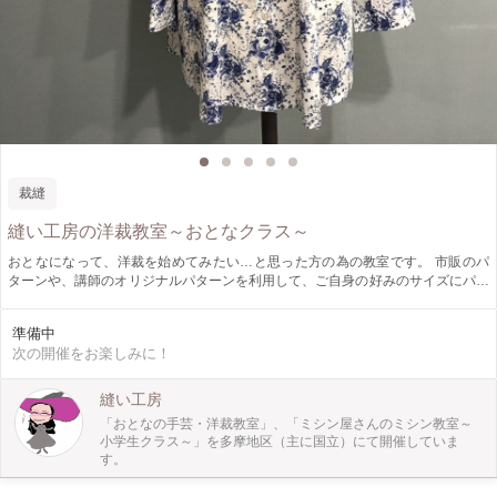
裁縫
縫い工房の洋裁教室～おとなクラス～
おとなになって、洋裁を始めてみたい…と思った方の為の教室です。 市販のパ
ターンや、講師のオリジナルパターンを利用して、ご自身の好みのサイズにパタ
ーンを修正して、楽しく簡単にできる洋裁教室を目指しています。 一からパタ
ーンを引くのはハードルが高くても、市販のパターンなどを展開して、一つずつ
準備中
作品を仕上げるうちに、技術も身に付いて行くと思います。 焦らずゆっくり取
次の開催をお楽しみに！
り組みたい方のご参加をお待ちしております。
縫い工房
「おとなの手芸・洋裁教室」、「ミシン屋さんのミシン教室～
小学生クラス～」を多摩地区（主に国立）にて開催していま
す。