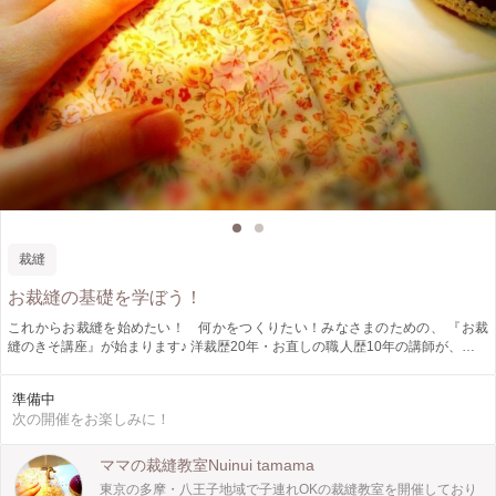
裁縫
お裁縫の基礎を学ぼう！
これからお裁縫を始めたい！ 何かをつくりたい！みなさまのための、 『お裁
縫のきそ講座』が始まります♪ 洋裁歴20年・お直しの職人歴10年の講師が、毎回
テーマを変えて、お裁縫初心者さんの疑問に答えます！ テーマは『布』『糸』
『裁縫道具』などはもちろん、具体的に『入園入学グッズ準備のための、修験屋
準備中
さんでの必要な布の買い方について』『ミシンの選び方』などについても。 ま
次の開催をお楽しみに！
たこの講座では、座学だけでなく、1時間程で完成できるプチ製作もあります。
製作中は、座学の内容についての質問や、もちろん雑談もOK！笑 お裁縫を通し
て、楽しい時間を共有しましょう♡
ママの裁縫教室Nuinui tamama
東京の多摩・八王子地域で子連れOKの裁縫教室を開催しており