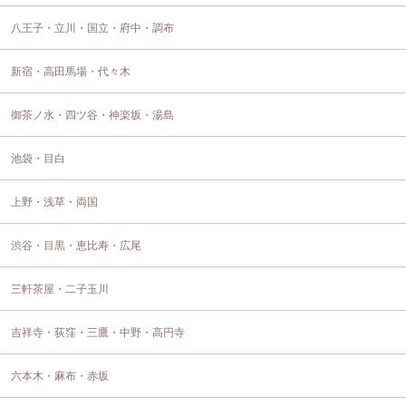
八王子・立川・国立・府中・調布
新宿・高田馬場・代々木
御茶ノ水・四ツ谷・神楽坂・湯島
池袋・目白
上野・浅草・両国
渋谷・目黒・恵比寿・広尾
三軒茶屋・二子玉川
吉祥寺・荻窪・三鷹・中野・高円寺
六本木・麻布・赤坂