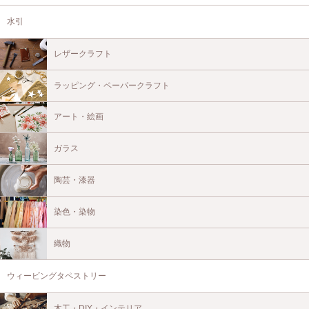
水引
レザークラフト
ラッピング・ペーパークラフト
アート・絵画
ガラス
陶芸・漆器
染色・染物
織物
ウィービングタペストリー
木工・DIY・インテリア