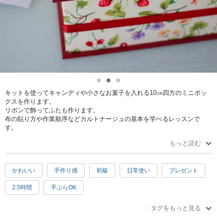
キットを使ってキャンディや小さなお菓子を入れる10㎝四方のミニボッ
クスを作ります。
リボンで飾ってふたも作ります。
布の貼り方や作業順序などカルトナージュの基本を学べるレッスンで
す。
もっと読む
かわいい
手作り感
初級
日常使い
プレゼント
2.5時間
手ぶらOK
タグをもっと見る