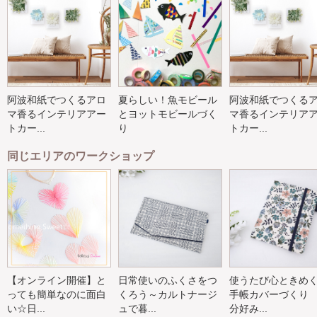
阿波和紙でつくるアロ
夏らしい！魚モビール
阿波和紙でつくる
マ香るインテリアアー
とヨットモビールづく
マ香るインテリア
トカー...
り
トカー...
同じエリアのワークショップ
【オンライン開催】と
日常使いのふくさをつ
使うたび心ときめ
っても簡単なのに面白
くろう～カルトナージ
手帳カバーづくり
い☆日...
ュで暮...
分好み...