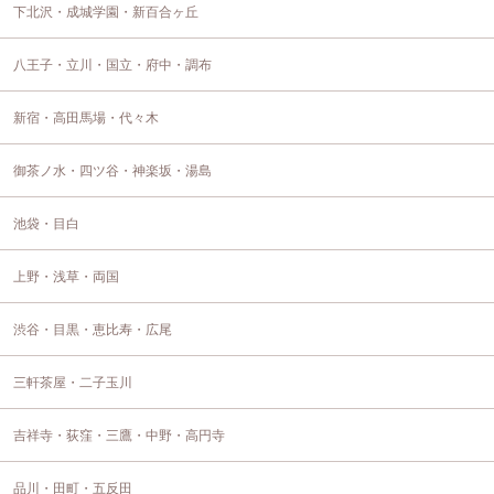
下北沢・成城学園・新百合ヶ丘
八王子・立川・国立・府中・調布
新宿・高田馬場・代々木
御茶ノ水・四ツ谷・神楽坂・湯島
池袋・目白
上野・浅草・両国
渋谷・目黒・恵比寿・広尾
三軒茶屋・二子玉川
吉祥寺・荻窪・三鷹・中野・高円寺
品川・田町・五反田