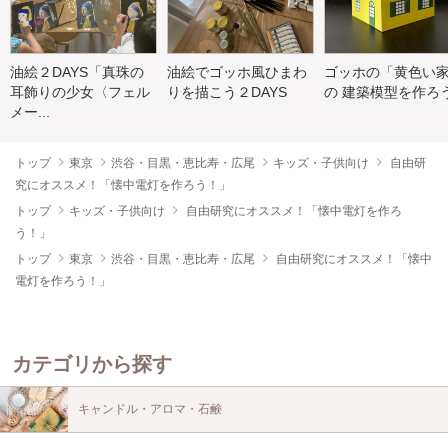
油絵２DAYS「真珠の
油絵でゴッホ風ひまわ
ゴッホの「黄色い
耳飾りの少女〈フェル
りを描こう２DAYS
の 建築模型を作ろ
メー...
トップ
東京
渋谷・目黒・恵比寿・広尾
キッズ・子供向け
自由研
究にオススメ！「懐中電灯を作ろう！」
トップ
キッズ・子供向け
自由研究にオススメ！「懐中電灯を作ろ
う！」
トップ
東京
渋谷・目黒・恵比寿・広尾
自由研究にオススメ！「懐中
電灯を作ろう！」
カテゴリから探す
キャンドル・アロマ・石鹸