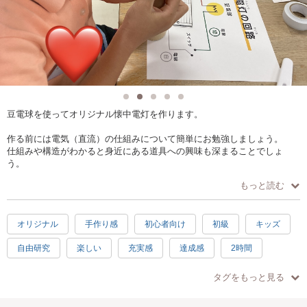
豆電球を使ってオリジナル懐中電灯を作ります。
作る前には電気（直流）の仕組みについて簡単にお勉強しましょう。
仕組みや構造がわかると身近にある道具への興味も深まることでしょ
う。
もっと読む
材料は身近なものを使い、最後はそれぞれ好きなデコレーションをして
オリジナルに仕上げます。
今年の自由研究はこれで決まり！
オリジナル
手作り感
初心者向け
初級
キッズ
この機会にぜひご参加ください。
自由研究
楽しい
充実感
達成感
2時間
子供向け
子供歓迎
お手頃
駅近
徒歩5分以内
タグをもっと見る
手ぶらOK