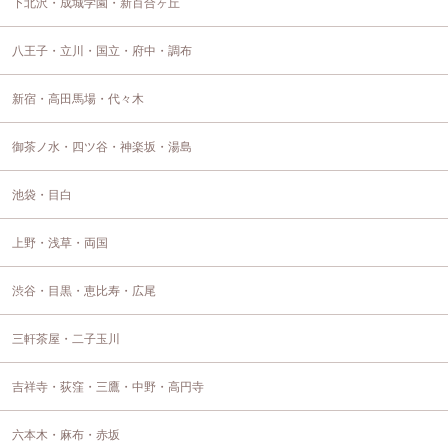
下北沢・成城学園・新百合ヶ丘
八王子・立川・国立・府中・調布
新宿・高田馬場・代々木
御茶ノ水・四ツ谷・神楽坂・湯島
池袋・目白
上野・浅草・両国
渋谷・目黒・恵比寿・広尾
三軒茶屋・二子玉川
吉祥寺・荻窪・三鷹・中野・高円寺
六本木・麻布・赤坂