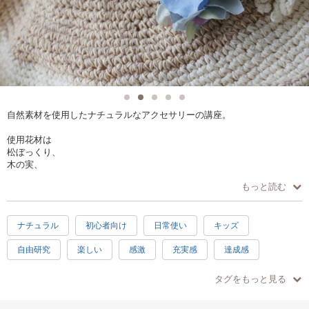
自然素材を使用したナチュラルなアクセサリーの講座。
使用花材は
松ぼっくり、
木の実、
貝などなど。
もっと読む
ナチュラル感いっぱいの素材を使用します。
ナチュラル
初心者向け
日常使い
キッズ
海のイメージと
山のイメージとでお選びいただけます。
自由研究
楽しい
感激
充実感
達成感
貝とドライナッツはご自由に付けられますのでオリジナルのアクセサリ
ハッピー
1時間
春
夏
秋
冬
ーが出来上がります。
タグをもっと見る
子供歓迎
親子で参加
お手頃
徒歩5分以内
使用する資材はコサージュピン。（ヘアピン、コサージュ、バックにも