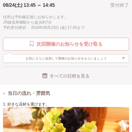
つけられるピンになります）
08/24(土) 13:45 ～ 14:45
受付終了
手ぶらOK
オリジナル
手作り感
子供向け
普段使いにもお使いいただけます。
グリーン
水色
住所は予約確定後にお知らせします。
作り方は簡単。
JR線浅草橋駅から徒歩約7分
好きな花材を選びグルーガンでつけるだけ。
予約受付締切： 2019年08月23日 (金) 17:00まで
お子様から大人まで楽しめる内容となっております。
※グル―ガンの先端がとても熱くなります。
次回開催のお知らせを受け取る
ご使用にお気をつけてお使いください。
写真６，７枚目はイメージ写真です。
×
お気に入りに追加して開催のお知らせをもらいましょう
少し素材を変えるだけで違ったイメージのアクセサリーが出来上がりま
す。
すべての日程を見る
当日の流れ・雰囲気
1: 好きな花材を選びます。