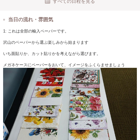
すべての日程を見る
ご予約いただいたら、すぐにzoomかラインビデオでペーパーを選んでい
ただきます
やり方はメールにてお知らせします
当日の流れ・雰囲気
1: これは全部の輸入ペーパーです。
輸入ペーパーを沢山ご用意してますので、そこから郵送前に選んでいた
だきます
沢山のペーパーから選ぶ楽しみから始まります
なので、１度ラインビデオかzoomでお話します
メガネケースのデザインとして、１枚を全体に貼る方法と絵柄をカット
いち面貼りか、カット貼りかを考えながら選びます。
して貼る方法と２種類あります。
お好みにあわせて、
メガネケースにペーパーをおいて、イメージをふくらませましょう
輸入ペーパーはどのように選べばいいかアドバイスさせて頂きます。
カット貼りの場合はデザインのアドバイスをさせていただきます。
初めてでご不安もあると思いますが、オンラインレッスン４名様ご受講
ずみで問題なく素敵な仕上がりでした。
作品などHP
https://flowergivedream.com