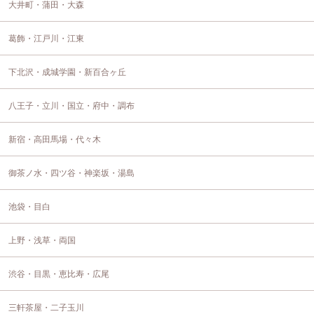
大井町・蒲田・大森
葛飾・江戸川・江東
下北沢・成城学園・新百合ヶ丘
八王子・立川・国立・府中・調布
新宿・高田馬場・代々木
御茶ノ水・四ツ谷・神楽坂・湯島
池袋・目白
上野・浅草・両国
渋谷・目黒・恵比寿・広尾
三軒茶屋・二子玉川