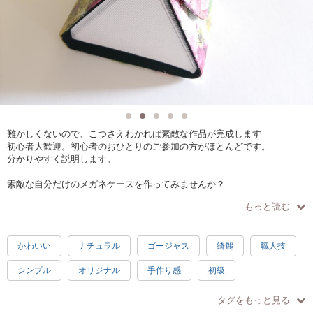
難かしくないので、こつさえわかれば素敵な作品が完成します
初心者大歓迎。初心者のおひとりのご参加の方がほとんどです。
分かりやすく説明します。
素敵な自分だけのメガネケースを作ってみませんか？
もっと読む
こちらは、フラワーデザイナーが考案した、新しいフラパ―ジュクリス
タルで、カルトナ―ジュやポーセラーツの仕上がりを併せ持つオリジナ
ルデザイン技術でコーティングしたメガネケースです。
かわいい
ナチュラル
ゴージャス
綺麗
職人技
他にはないフラパージュのリキッド（特許取得）を使用して、ペーパー
シンプル
オリジナル
手作り感
初級
をコーティングします。簡単です
クリスマス
記念日
母の日
日常使い
ワンランク上のデコパージュ（溶剤が違うため剥がれにくく、黄ばみに
タグをもっと見る
くいです）のイメージです