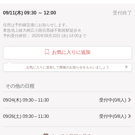
プレゼント
自由研究
楽しい
驚き
素敵
09/11(木) 09:30 ～ 12:00
受付終了
感激
充実感
達成感
癒し
ハッピー
このメガネケースはコンパクトにたためるので、場所を取らずバックに
入れ持ち歩きに適しています。
1.5時間
お手頃
徒歩10分以内
手ぶらOK
住所は予約確定後にお知らせします。
東急池上線大崎広小路目黒線不動前駅徒歩８
この見本は全体に貼りましたが、カットして貼ることも可能です
予約受付締切： 2025年09月10日 (水) 14:00まで
手作りで、他にはないのでプレゼントとしても最適です。
お気に入りに追加
お好きなペーパーを選んで、デザインを楽しんでくだい
×
お気に入りに追加して開催のお知らせをもらいましょう
注目のメガネケースになりそうです。
最後にスワロフスキーをお好きな場所に他にはないフラパージュグルー
の
その他の日程
溶剤を使用して、貼ります。
09/24(木) 09:30～11:30
受付中(0/8人)
取れませんので安心してください。
スワロフスキーはあなたのメガネケースに華やかさを添えます
09/26(土) 09:30～11:30
受付中(0/8人)
「オンラインレッスンの場合」
日程をご相談して決めます