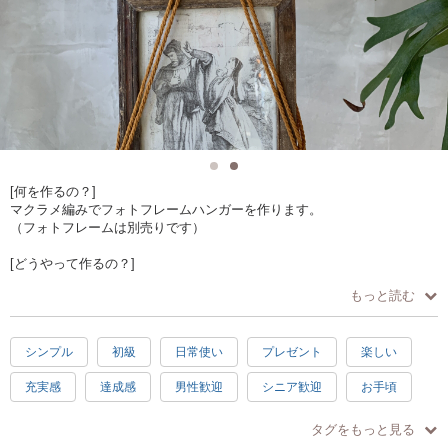
[何を作るの？]
マクラメ編みでフォトフレームハンガーを作ります。
（フォトフレームは別売りです）
[どうやって作るの？]
・手で紐を結びます。
もっと読む
・巻き結び、平結び、まとめ結びで作ります。
[作品仕様]
シンプル
初級
日常使い
プレゼント
楽しい
・高さ/約76センチ 幅/7センチ
充実感
達成感
男性歓迎
シニア歓迎
お手頃
[オススメポイント]
・1対1で教えます。
グリーン
ホワイト
イェロー
ブラウン
ブルー
・お好きなカラーで作れます。（約11色）
タグをもっと見る