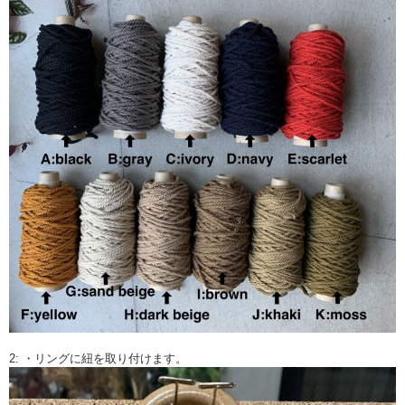
[是非知ってほしい]
・マクラメ編みは手で紐を結びデザインを作り出すことの出来る技法で
す。
インテリア、アクセサリーと幅広く作れます。
一つ作ると次に何を作ろうかなと楽しくなります。
是非体験してみてください。
2: ・リングに紐を取り付けます。