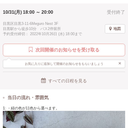
ブラック
グレー
徒歩10分以内
汚れない
[どんな人が対象?]
・初心者の方でも大丈夫です。
10/31(月) 18:00 ～ 20:00
受付終了
手ぶらOK
綺麗
素敵
2時間
＊所要時間は個人差があります。
目黒区目黒3-11-6Meguro Nest 3F
[zoom機能]
目黒駅から徒歩10分 バス2停留所
地図
・zoom機能を使用したオンラインレッスンです。
予約受付締切： 2022年10月26日 (水) 18:00まで
事前にzoomの登録をお願い致します。
＊予約時に使用する端末のメールアドレスをお知らせください。
次回開催のお知らせを受け取る
[ご予約時]
・事前に材料（ロープ、リング）を発送いたしますので、ご予約時に発
送先のご住所をお知らせください。
×
お気に入りに追加して開催のお知らせをもらいましょう
・紐の色は2色選べます。本体カラーとまとめ結び箇所の色が選べます。
画像のA〜Jのカラーからお選びください。
（色により欠品してる場合もありますのでご了承ください）
すべての日程を見る
[発送について]
※材料を発送しますので、ご予約時に送先の住所・電話番号をお知らせ
ください。
当日の流れ・雰囲気
※材料の発送はロープの色を確認後発送致します。
※沖縄、離島は別途発送料がかかります。着払いでの発送となります。
1: ・紐の色が11色から選べます。
[キャンセル]
予約締切日以降のキャンセルについては、100％のキャンセル費用がかか
りますのでご注意ください。日程の変更については可能です。