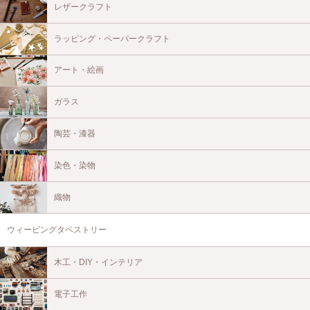
レザークラフト
ラッピング・ペーパークラフト
アート・絵画
ガラス
陶芸・漆器
染色・染物
織物
ウィービングタペストリー
木工・DIY・インテリア
電子工作