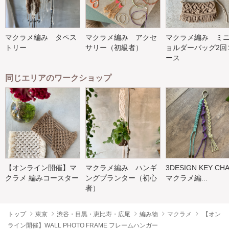
マクラメ編み タペス
マクラメ編み アクセ
マクラメ編み ミ
トリー
サリー（初級者）
ョルダーバッグ2回
ース
同じエリアのワークショップ
【オンライン開催】マ
マクラメ編み ハンギ
3DESIGN KEY CH
クラメ 編みコースター
ングプランター（初心
マクラメ編...
者）
トップ
東京
渋谷・目黒・恵比寿・広尾
編み物
マクラメ
【オン
ライン開催】WALL PHOTO FRAME フレームハンガー