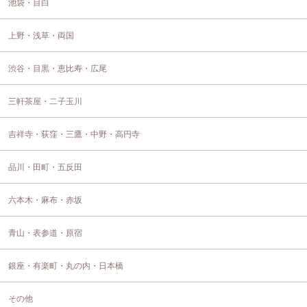
池袋・目白
上野・浅草・両国
渋谷・目黒・恵比寿・広尾
三軒茶屋・二子玉川
吉祥寺・荻窪・三鷹・中野・高円寺
品川・田町・五反田
六本木・麻布・赤坂
青山・表参道・原宿
銀座・有楽町・丸の内・日本橋
その他