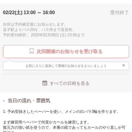
ゴールド
水色
・ゲストをちょっぴり驚かせたいな
02/22(土) 13:00 ～ 16:00
受付終了
→ えっ、これ紙なの?!
自分で作ったの?!
住所は予約確定後にお知らせします。
逗子駅よりバス20分、バス停まで送迎有。
・手作りしてみたいけど、難しいのはちょっと…
予約受付締切： 2020年02月08日 (土) 23:00まで
→ 予め型抜きしたペーパーを使うので楽ちん♪
・あまり時間がないけど、凝ったものが欲しいな…
次回開催のお知らせを受け取る
→ メインの白バラ３輪以外は完成品を使うの
で、
３時間の講座内で完成です。
×
お気に入りに追加して開催のお知らせをもらいましょう
・大きすぎるとその後が困るかも…
→ A4サイズより少し大きいだけなので、ご自宅
すべての日程を見る
でも
インテリアとして飾りやすいサイズです。
二次会などこじんまりしたスペースにも向き
ます。
当日の流れ・雰囲気
1: 予め型抜きしたペーパーを使い、メインの白バラ3輪を作ります。
＊＊＊ デザインの特長 ＊＊＊
まず練習用ペーパーで何度かカールを練習します。
幸せのキーカラー、サムシングブルーや爽やかなメロンカラーをアクセ
復元力の強い紙を使うので、本番の紙であってもカールのやり直しが可
ントに