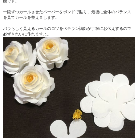
能です。
メインは凛と咲く白バラを使いました。
清楚でありながらも華やかなウェディングボードで、ゲストを気持ちよ
一段ずつカールさせたペーパーをボンドで貼り、最後に全体のバランス
く
を見てカールを整え直します。
お迎えするウェルカムスペースが作れます。
バラらしく見えるカールのコツをベテラン講師が丁寧にお伝えするので
レンガ調に加工したペーパーやメディウムを使ったニュアンスある背景
必ずきれいに作れますよ。
を使い、
「Being there for each other」（共に支え合って）のフレーズとお二人の
お名前、お式の日が書かれたバードハウス型のミニボードを設置。
ウェルカムの文字はないので、お式の後は新居のインテリアとして
違和感なく長く飾っていただけます。
＊＊＊ 出来上がりサイズその他 ＊＊＊
本体サイズ：A4
額縁サイズ：縦横362mm×275mm
作品の厚み：最厚の部分でおよそ40mm程度
額脚なしのため、お客様でイーゼルのご用意が必要です。
額裏に吊り紐フック付きです。