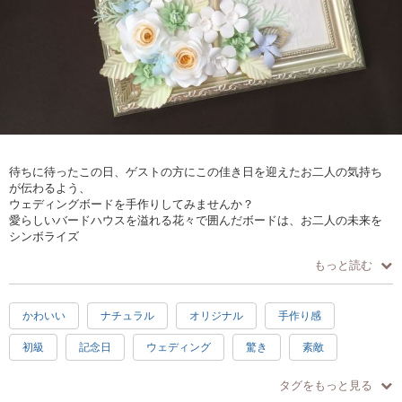
待ちに待ったこの日、ゲストの方にこの佳き日を迎えたお二人の気持ち
が伝わるよう、
ウェディングボードを手作りしてみませんか？
愛らしいバードハウスを溢れる花々で囲んだボードは、お二人の未来を
シンボライズ
しています。
もっと読む
お二人のホームが小鳥がさえずるように笑いと会話が絶えず、
安らぎの場となりますように。
かわいい
ナチュラル
オリジナル
手作り感
＊＊＊ こんな方におすすめ →その訳は ＊＊＊
初級
記念日
ウェディング
驚き
素敵
・ありきたりじゃないウェディングボードにしたいな
3時間
ヨーロピアン
グリーン
ホワイト
→ ペーパーフラワーってまだまだ見たことない
タグをもっと見る
人がたくさん！