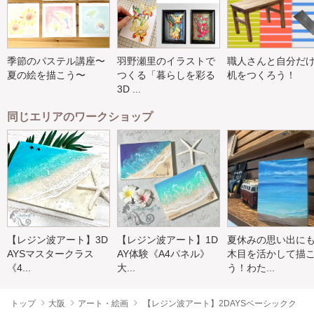
季節のパステル講座〜
羽野瀬里のイラストで
職人さんと自分だ
夏の絵を描こう〜
つくる「暮らしを彩る
机をつくろう！
3D ...
同じエリアのワークショップ
【レジン波アート】3D
【レジン波アート】1D
夏休みの思い出に
AYSマスタークラス
AY体験《A4パネル》
木目を活かして描
《4...
大...
う！わた...
トップ
大阪
アート・絵画
【レジン波アート】2DAYSベーシックク