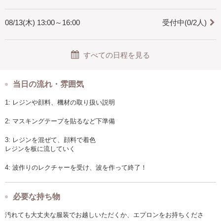
《9時半～12時半の午前》または《13時～16時の午後》
※初日３時間程度、DAY2は２時間程度
08/13(木) 13:00～16:00
受付中(0/2人)
※作業ペースによって早めに終了したり、少しずれこむ場合があり
※ご都合が合わない場合は他のお日にちでも開催可能ですので、お問い
合わせください
すべての日程を見る
【定員】
２人
※人数が多い場合はお問合せください
当日の流れ・雰囲気
【場所】
1: レジンや顔料、機材の取り扱い説明
大阪府豊中市
阪急宝塚線「豊中駅」より徒歩８分 ／ お車でお越しの際は徒歩1分の所
2: マスキングテープを貼るなど下準備
にコインパーキングあり
※ご予約確定後に住所の詳細、マップ情報をご連絡します
3: レジンを混ぜて、顔料で着色
レジンを板に流していく
レッスン受講に関わる認定証や許可証の発行は行いません。
使用するレジンは、アート用レジンです。
十分な換気を行いながらレッスンを開催します。
4: 波作りのレクチャーを受け、波を作って終了！
必要な持ち物
汚れても大丈夫な服装でお越しいただくか、エプロンをお持ちくださ