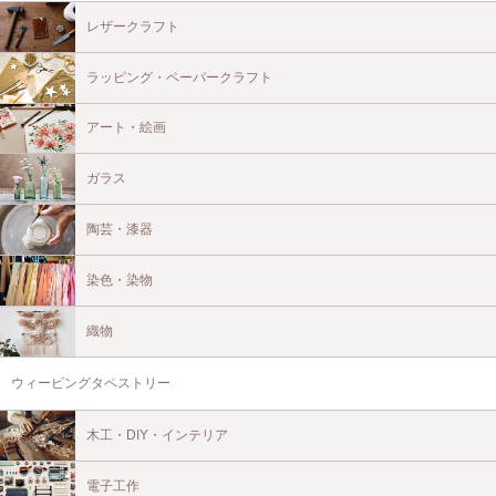
レザークラフト
ラッピング・ペーパークラフト
アート・絵画
ガラス
陶芸・漆器
染色・染物
織物
ウィービングタペストリー
木工・DIY・インテリア
電子工作