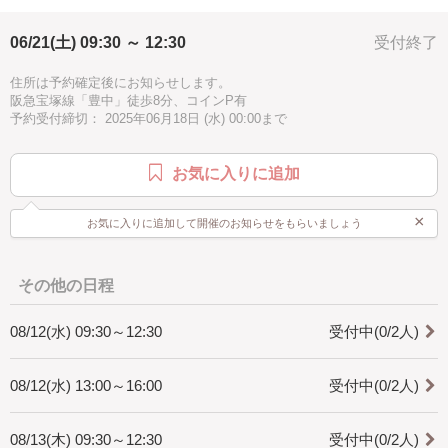
ハワイアン
オンライン開催
綺麗
ウェディング
作品はDAY2の翌日以降にピックアップいただくか、後日配送いたしま
06/21(土) 09:30 ～ 12:30
受付終了
記念日
素敵
お手頃
ブルー
す。（別途送料）
住所は予約確定後にお知らせします。
【ご予約方法】
阪急宝塚線「豊中」徒歩8分、コインP有
まずは初日（Day1）を「カレンダー」から選んでご予約ください。
予約受付締切： 2025年06月18日 (水) 00:00まで
ご予約の際に２日目（Day2）のご希望の日時を「備考欄」にご記入くだ
さい。
「カレンダー」にある日時でしたらスムーズです。
お気に入りに追加
都合が合わない場合はご希望の日時をいくつかご記入ください。
初日のご予約確定後、２日目の日程調整をメッセージにて行わせていた
だきます。
×
お気に入りに追加して開催のお知らせをもらいましょう
1ヶ月のうちに2日のご予約設定を推奨しています。
【レッスンで作成するもの】
・A3木製パネル（砂付・波二層）
その他の日程
・もう１点選択（波二層）
・アクリルボード
08/12(水) 09:30～12:30
受付中(0/2人)
・丸板ボード
・２連／３連ボード
08/12(水) 13:00～16:00
受付中(0/2人)
【料金】
58,000円
08/13(木) 09:30～12:30
受付中(0/2人)
【開催スケジュール】