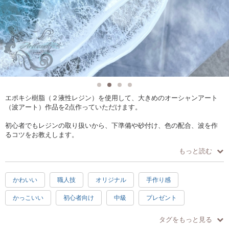
エポキシ樹脂（２液性レジン）を使用して、大きめのオーシャンアート
（波アート）作品を2点作っていただけます。
初心者でもレジンの取り扱いから、下準備や砂付け、色の配合、波を作
るコツをお教えします。
ずっとやってみたかった、気軽に始めたい、大きい作品を作りたい、と
もっと読む
いう方に向いているクラスです。
オーシャングラスをオプションでプラスできます。
かわいい
職人技
オリジナル
手作り感
1つ4,000円、2つ5,500円（時間は30分延長）
ご予約の際、備考欄に個数をご記入ください。
かっこいい
初心者向け
中級
プレゼント
楽しい
感激
達成感
癒し
1.5時間
レッスンは豊中の自宅一室で行っていますが、人数が多い場合は提携レ
タグをもっと見る
ッスンスペース（大阪市西区）でも開催可能です。