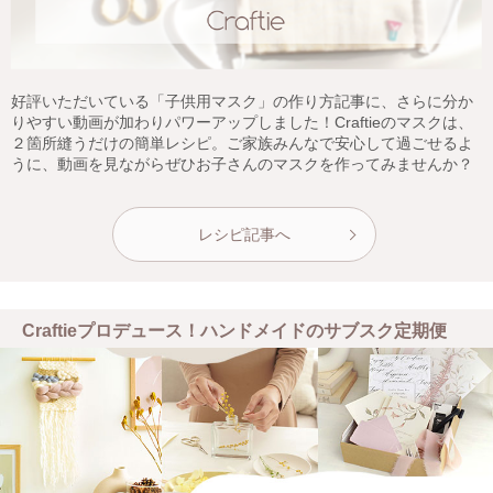
好評いただいている「子供用マスク」の作り方記事に、さらに分か
りやすい動画が加わりパワーアップしました！Craftieのマスクは、
２箇所縫うだけの簡単レシピ。ご家族みんなで安心して過ごせるよ
うに、動画を見ながらぜひお子さんのマスクを作ってみませんか？
レシピ記事へ
Craftieプロデュース！ハンドメイドのサブスク定期便