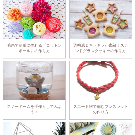
毛糸で簡単に作れる『コットン
透明感＆キラキラが素敵！ステ
ボール』の作り方
ンドグラスクッキーの作り方
スノードームを手作りしてみよ
スエード紐で編むブレスレット
う！
の作り方