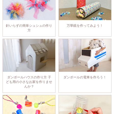
針いらずの簡単シュシュの作り
万華鏡を作ってみよう！
方
ダンボールハウスの作り方 子
ダンボールの電車を作ろう！
ども用の小さなお家を作りませ
んか？