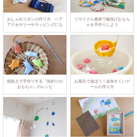
おしゃれリボンの作り方 ヘア
リサイクル素材で輪投げおもち
アクセサリーやラッピングにも
ゃを手作りしよう
紙粘土で手作りする『魚釣りの
お風呂で遊ぼう！金魚すくいゲ
おもちゃ』のレシピ
ームの作り方