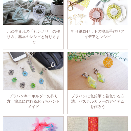
北欧生まれの「ヒンメリ」の作
折り紙ロゼットの簡単手作りア
り方。基本のレシピと飾り方ま
イデアとレシピ
で
プラバンキーホルダーの作り
プラバンに色鉛筆で着色する方
方 簡単に作れるおうちハンド
法。パステルカラーのアイテム
メイド
を作ろう