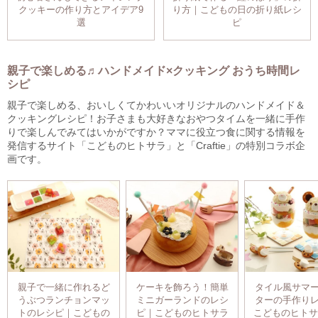
クッキーの作り方とアイデア9
り方｜こどもの日の折り紙レシ
選
ピ
親子で楽しめる♬ハンドメイド×クッキング おうち時間レ
シピ
親子で楽しめる、おいしくてかわいいオリジナルのハンドメイド＆
クッキングレシピ！お子さまも大好きなおやつタイムを一緒に手作
りで楽しんでみてはいかがですか？ママに役立つ食に関する情報を
発信するサイト「こどものヒトサラ」と「Craftie」の特別コラボ企
画です。
親子で一緒に作れるど
ケーキを飾ろう！簡単
タイル風サマ
うぶつランチョンマッ
ミニガーランドのレシ
ターの手作り
トのレシピ｜こどもの
ピ｜こどものヒトサラ
こどものヒトサラ