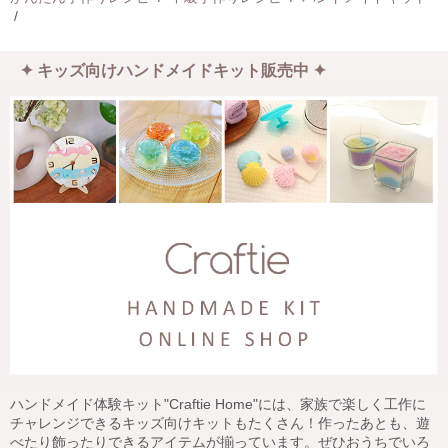
/
✦ キッズ向けハンドメイドキット販売中 ✦
ハンドメイド体験キット"Craftie Home"には、家族で楽しく工作に
チャレンジできるキッズ向けキットもたくさん！作ったあとも、遊
べたり飾ったりできるアイテムが揃っています。ぜひおうちでいろ