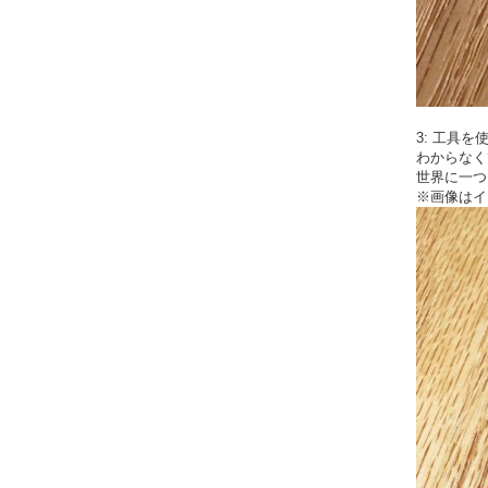
3: 工具
わからなく
世界に一つ
※画像はイ