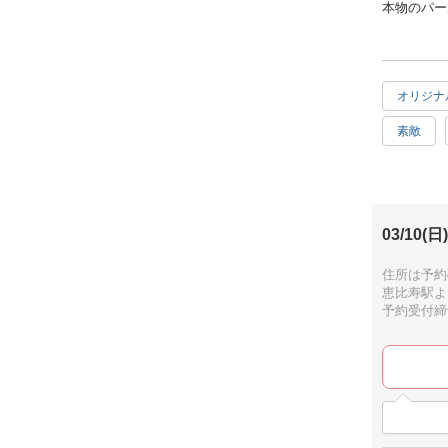
本物のパー
"バレンタ
ホワイトデ
恋人、家族
もちろん自
オリジナ
イソワパー
素敵
その他パー
※使える材
男性歓迎
ご自身のご
カップルや
アクセサリ
03/10(日)
どうぞお気
住所は予約
恵比寿駅よ
予約受付締切：