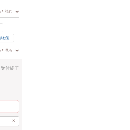
っと読む
供歓迎
っと見る
受付終了
×