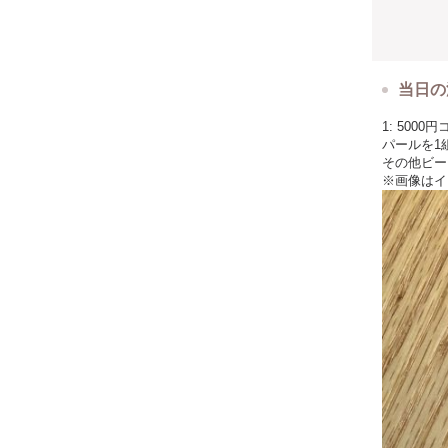
当日の
1: 500
パールを1
その他ビー
※画像はイ