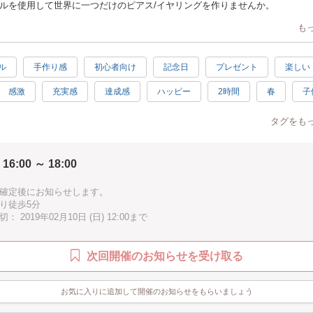
ルを使用して世界に一つだけのピアス/イヤリングを作りませんか。
インに負けないくらい愛を伝えよう"をテーマに、
も
ーに向けたアクセサリーワークショップイベントを行います。
、友人、普段お世話になっている方への感謝の気持ちとして。
分へのご褒美としても。
ル
手作り感
初心者向け
記念日
プレゼント
楽しい
ルギャラリー様のご協力の元、本物のパールをご用意いたしました。
感激
充実感
達成感
ハッピー
2時間
春
子
ツも定番のものから個性的なものまで幅広くお選び頂けます。
料は3000コースと5000円コースで異なります。
駅近
汚れない
手ぶらOK
予算によってお選びください。
タグをも
ご友人同士、ファミリーでのご参加も大歓迎です！
ー作り経験のない方でも丁寧にスタッフがレクチャーいたしますので
 16:00 ～ 18:00
軽にご参加ください。
確定後にお知らせします。
り徒歩5分
 2019年02月10日 (日) 12:00まで
次回開催のお知らせを受け取る
お気に入りに追加して開催のお知らせをもらいましょう