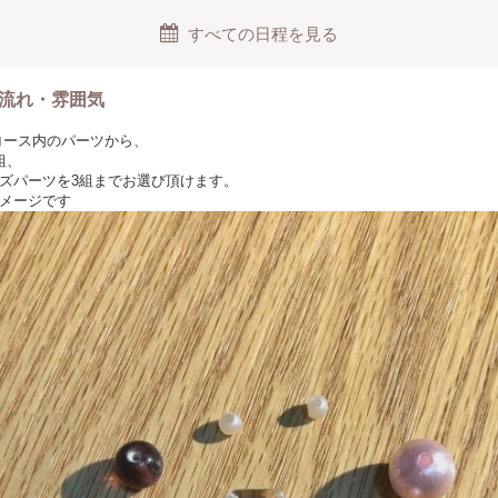
すべての日程を見る
流れ・雰囲気
0円コース内のパーツから、
組、
ズパーツを3組までお選び頂けます。
メージです