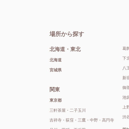
場所から探す
葛
北海道・東北
下
北海道
八
宮城県
新
御
関東
池
東京都
上
三軒茶屋・二子玉川
渋
吉祥寺・荻窪・三鷹・中野・高円寺