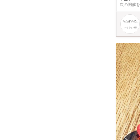
ルギャラリ
次の開催を
なものまで幅
予算によってお選びください。 カップルや
作り経験の