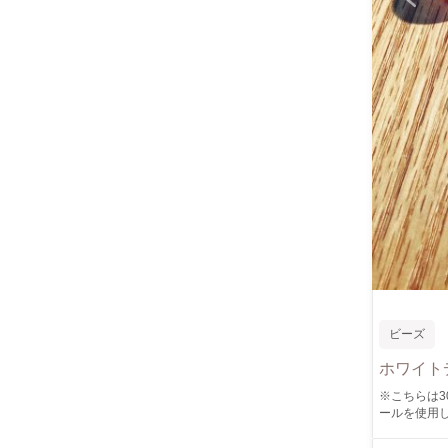
ビーズ
ホワイト
※こちらは3000円コースのページです
ールを使用し
えよう"をテ
友人、普段お