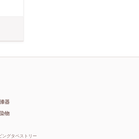
のから個性的
。 ご自身のご
さい。
漆器
染物
ビングタペストリー