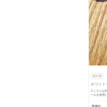
ビーズ
ホワイト
※こちらは5000円コースのページです
ールを使用し
えよう"をテ
友人、普段お
準備中