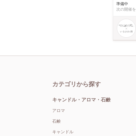
準備中
ルギャラリ
次の開催を
なものまで幅
予算によってお選びください。 カップルや
作り経験の
カテゴリから探す
キャンドル・アロマ・石鹸
アロマ
石鹸
キャンドル