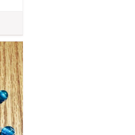
のから個性的
。 ご自身のご
さい。