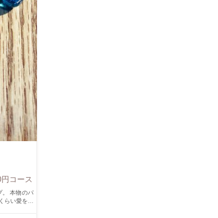
0円コース
いくらい愛を伝
 恋人、家族、
ー