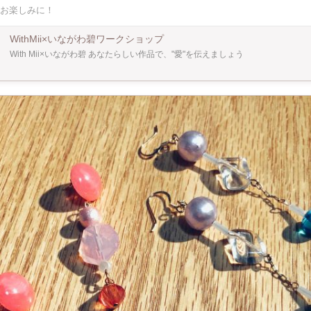
ー様のご協力の元、本物のパールをご用意いたしました。 その他パーツも定番のも
お楽しみに！
広くお選び頂けます。 ※使える材料は3000コースと5000円コースで異なります
ご友人同士、ファミリーでのご参加も大歓迎です！ アクセサリー
ない方でも丁寧にスタッフがレクチャーいたしますので どうぞお気軽にご参加くだ
WithMii×いながわ碧ワークショップ
With Mii×いながわ碧 あなたらしい作品で、"愛"を伝えましょう