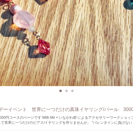
デーイベント 世界に一つだけの真珠イヤリング/パール 300
 With Mii × いながわ碧 によるアクセサリーワークショップ。 本物のパ
て世界に一つだけのピアス/イヤリングを作りませんか。 "バレンタインに負けな
ーマに、 ホワイトデーに向けたアクセサリーワークショップイベントを行います。
世話になっている方への感謝の気持ちとして。 もちろん自分へのご褒美としても。 イソワパ