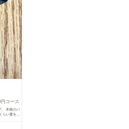
0円コース
いくらい愛を伝
 恋人、家族、
ー