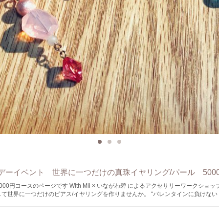
デーイベント 世界に一つだけの真珠イヤリング/パール 500
 With Mii × いながわ碧 によるアクセサリーワークショップ。 本物のパ
て世界に一つだけのピアス/イヤリングを作りませんか。 "バレンタインに負けな
ーマに、 ホワイトデーに向けたアクセサリーワークショップイベントを行います。
世話になっている方への感謝の気持ちとして。 もちろん自分へのご褒美としても。 イソワパ