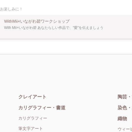
ー様のご協力の元、本物のパールをご用意いたしました。 その他パーツも定番のも
お楽しみに！
広くお選び頂けます。 ※使える材料は3000コースと5000円コースで異なります
ご友人同士、ファミリーでのご参加も大歓迎です！ アクセサリー
ない方でも丁寧にスタッフがレクチャーいたしますので どうぞお気軽にご参加くだ
WithMii×いながわ碧ワークショップ
With Mii×いながわ碧 あなたらしい作品で、"愛"を伝えましょう
クレイアート
陶芸・
カリグラフィー・書道
染色・
カリグラフィー
織物
筆文字アート
ウィー