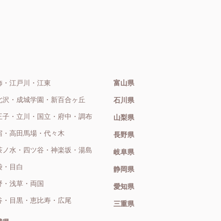
飾・江戸川・江東
富山県
北沢・成城学園・新百合ヶ丘
石川県
王子・立川・国立・府中・調布
山梨県
宿・高田馬場・代々木
長野県
茶ノ水・四ツ谷・神楽坂・湯島
岐阜県
袋・目白
静岡県
野・浅草・両国
愛知県
谷・目黒・恵比寿・広尾
三重県