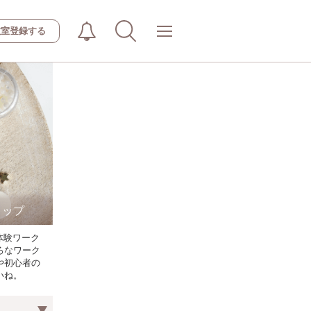
教室登録する
ョップ
体験ワーク
ろなワーク
や初心者の
いね。