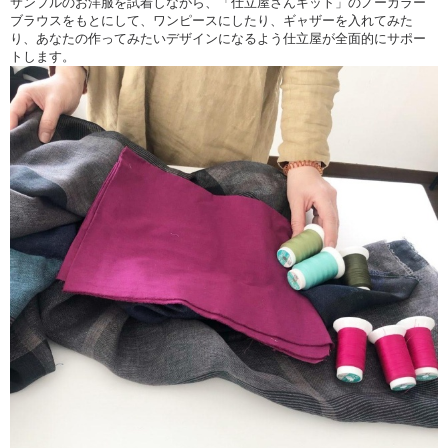
サンプルのお洋服を試着しながら、「仕立屋さんキット」のノーカラー
いい刺激になりますし
ブラウスをもとにして、ワンピースにしたり、ギャザーを入れてみた
楽しい特別な時間を過ごせると思います。
り、あなたの作ってみたいデザインになるよう仕立屋が全面的にサポー
トします。
仕立屋さんキットの型紙をアレンジして
ワンピースにしてみたい、
もうちょっと自分の体と好みに合わせて
型紙を補正してみたい、
思い切ったデザインアレンジの
相談に乗って欲しい！
仕立屋さんキットをもとにして
よりあなたさしさを引き出すような服作りを
仕立屋が丁寧に
ワークショップでサポートします。
特に初心者の方は
まずワークショップという安心な場で
服作りを手取り足取り教わりながら
体験するのがおすすめです。
服を一着完成させたことがあると
次への自信にもなりますし