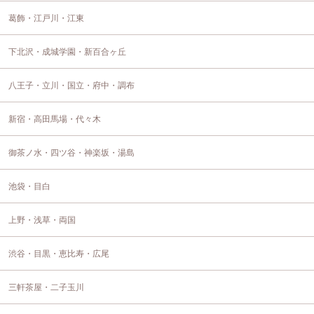
葛飾・江戸川・江東
下北沢・成城学園・新百合ヶ丘
八王子・立川・国立・府中・調布
新宿・高田馬場・代々木
御茶ノ水・四ツ谷・神楽坂・湯島
池袋・目白
上野・浅草・両国
渋谷・目黒・恵比寿・広尾
三軒茶屋・二子玉川