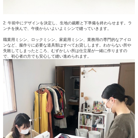
ワークショップで
仕立屋さんから学んだことや
体験したことを思い出しながら
ご自宅での服作りができると
2: 午前中にデザインを決定し、生地の裁断と下準備を終わらせます。ラ
ンチを挟んで、午後からいよいよミシンで縫っていきます。
初めからひとりで服作りに取り組むのとは
意識もモチベーションも
職業用ミシン、ロックミシン、家庭用ミシン、業務用の専門的なアイロ
変わってくると思います。
ンなど、服作りに必要な道具類はすべてお貸しします。わからない所や
失敗してしまったところ、むずかしい所は仕立屋が一緒に作りますの
また、ワークショップにご参加頂いた方には
で、初心者の方でも安心して縫い進められます。
完成保証がついています。
もし、ワークショップの時間内で
仕上げられるか心配な方でも
仕立屋が完成まで
しっかりサポートしますので
安心してチャレンジしてくださいね。