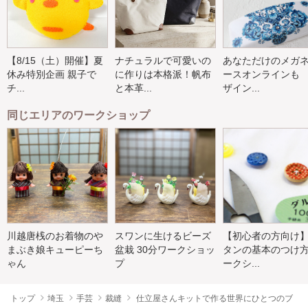
【8/15（土）開催】夏
ナチュラルで可愛いの
あなただけのメガ
休み特別企画 親子で
に作りは本格派！帆布
ースオンラインも
チ...
と本革...
ザイン...
同じエリアのワークショップ
川越唐桟のお着物のや
スワンに生けるビーズ
【初心者の方向け
まぶき娘キューピーち
盆栽 30分ワークショッ
タンの基本のつけ
ゃん
プ
ークシ...
トップ
埼玉
手芸
裁縫
仕立屋さんキットで作る世界にひとつのブ