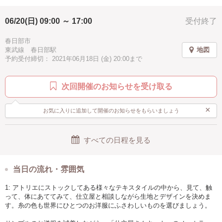
十色社でストックしている
06/20(日) 09:00 ～ 17:00
受付終了
様々な色と素材の生地の中から
ご自身が使ってみたいものを
春日部市
仕立屋さんと相談しながら
東武線 春日部駅
地図
自由に選べる、という特典もあります。
予約受付締切： 2021年06月18日 (金) 20:00まで
ご自身が用意した生地の
持ち込みも大歓迎です。
次回開催のお知らせを受け取る
十色社にあるたくさんの
手作り服のサンプルを見て
×
お気に入りに追加して開催のお知らせをもらいましょう
インスピレーションを得たり
アレンジの仕方やデザインを
すべての日程を見る
仕立屋さんと相談しながら
手取り足取り進めることができます。
初心者の方でも上級者の方でも
当日の流れ・雰囲気
それぞれのレベルに合った
ワークショップ内容と
1: アトリエにストックしてある様々なテキスタイルの中から、見て、触
アドバイスを提供します。
って、体にあててみて、仕立屋と相談しながら生地とデザインを決めま
す。糸の色も世界にひとつのお洋服にふさわしいものを選びましょう。
他の参加者の方と一緒に
服を仕立てる時間を共有するのも