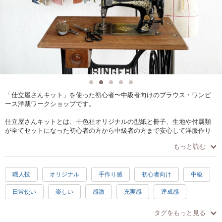
「仕立屋さんキット」を使った初心者〜中級者向けのブラウス・ワンピ
ース洋裁ワークショップです。
仕立屋さんキットとは、十色社オリジナルの型紙と冊子、生地や付属類
が全てセットになった初心者の方から中級者の方まで安心して洋服作り
に取り組める、あなたもお家で仕立屋さんになれる洋裁キットです。
もっと読む
ワークショップに参加して頂くと、
プロの仕事を直接見ることができたり、
職人技
オリジナル
手作り感
初心者向け
中級
専門の道具や技術に間近で触れて
特別な服作り体験をすることができます。
日常使い
楽しい
感激
充実感
達成感
アトリエに来て頂けると
手ぶらOK
仕立屋さんキットで
タグをもっと見る
お選び頂ける生地以外に