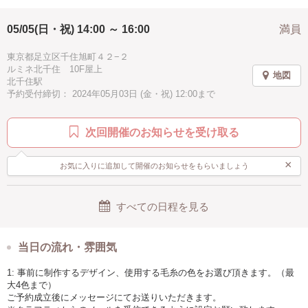
＜ワークショップでやること＞
タフティングガンの使用方法のレクチャーを受けた後に、ガンの練習→
05/05(日・祝) 14:00 ～ 16:00
満員
制作して頂きます。作成後、後処理をこちらで行い、後日郵送（送料無
料）にてお届け致します。
東京都足立区千住旭町４２−２
ルミネ北千住 10F屋上
＜こだわりやポイント＞
地図
北千住駅
おしゃれで使いやすいデザインの中からお好きなものを選んでいただけ
予約受付締切： 2024年05月03日 (金・祝) 12:00まで
ます。カラーも自分好みにアレンジ可能◎
＜参加者に向けてのメッセージ＞
次回開催のお知らせを受け取る
初心者の方でもわかりやすいように、少人数で開催致します。
制作途中、難しい箇所は講師がお手伝いしますのでご安心ください。
×
お気に入りに追加して開催のお知らせをもらいましょう
徐々に形になっていく度に、楽しさと感動を味わえるタフティング。
ぜひお友達、ご家族をお誘いの上、お気軽にご参加ください♪
すべての日程を見る
＜場所＞
北千住ルミネ 10F屋上（パンマルシェも同時開催！）
＜備考＞
当日の流れ・雰囲気
・1.4kgほどのタフティングガンを使用するため、制作する際にある程度
の力が必要になります。
1: 事前に制作するデザイン、使用する毛糸の色をお選び頂きます。（最
（中学生〜保護者同伴で参加可能）
大4色まで）
・当教室ではアクリル100％の毛糸を使用します。
ご予約成立後にメッセージにてお送りいただきます。
・画像の毛糸カラーは実際の見え方と異なる場合がございます。予めご