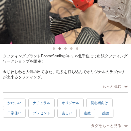
タフティングブランドPontreStudioがルミネ北千住にて出張タフティング
ワークショップを開催！
今じわじわと人気の出てきた、毛糸を打ち込んでオリジナルのラグ作り
が出来るタフティング。
気軽に体験してみたいという方向けに、直径30cmのラグ（チェアパッ
もっと読む
ド）を作成します。
8種類のデザイン・12色のカラーの中から、お好きな組み合わせで世界に
ひとつだけのオリジナルラグを完成させましょう◎
かわいい
ナチュラル
オリジナル
初心者向け
＜タフティングとは＞
日常使い
プレゼント
楽しい
素敵
感激
布の上に数本の毛糸を束ねた状態で縫い込み、模様を作る織物技法で
す。ラグやカーペットにオリジナルのデザインやイラストを表現できま
充実感
達成感
2時間
駅近
手ぶらOK
す。
タグをもっと見る