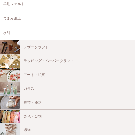
羊毛フェルト
つまみ細工
水引
レザークラフト
ラッピング・ペーパークラフト
アート・絵画
ガラス
陶芸・漆器
染色・染物
織物