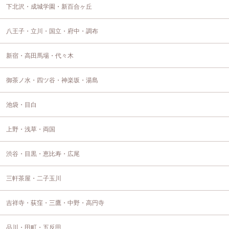
下北沢・成城学園・新百合ヶ丘
八王子・立川・国立・府中・調布
新宿・高田馬場・代々木
御茶ノ水・四ツ谷・神楽坂・湯島
池袋・目白
上野・浅草・両国
渋谷・目黒・恵比寿・広尾
三軒茶屋・二子玉川
吉祥寺・荻窪・三鷹・中野・高円寺
品川・田町・五反田