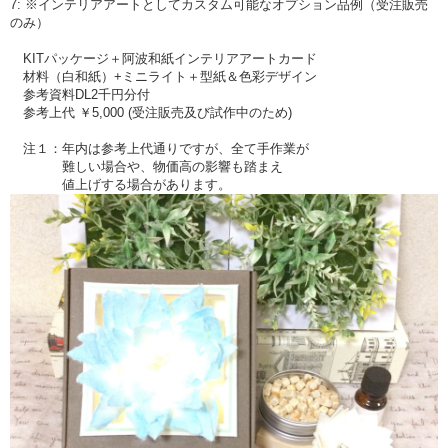
7: ※インテリアアートとしてカスタム可能なオプション品例（受注販売
のみ）
KITパッケージ＋阿波和紙インテリアアートカード
材料（白和紙）+ミニライト＋型紙＆色彩デザイン
参考資料DL2千円分付
参考上代 ￥5,000 (受注販売及び試作中のため)
注１：年内は参考上代通りですが、全て手作業が
難しい場合や、物価高の影響も踏まえ
値上げする場合があります。