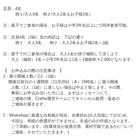
定員：4名
例１/大人4名 例２/大人2名＆お子様2名）
注：親子でご参加の場合、お子様は小学2年生以上にて同伴参加可能。
注：定員4名（2組）迄の内訳は、下記の通り
例１：大人4名、 例２：大人2名＆お子様2名＝2組
注：親子でのご参加の場合は、大人1名が傍で補助して頂く上で、
大人（補助）1名＋小学2年生以上1名＝1個創作￥2,000となります。
【 お申込みの際の注意事項 】
1：最小開催人数／2人（1組）
開催日前日の１週間前（11月20日（木）15時迄）に最小開催
人数／2人（1組）に達しない場合は中止と致します。その際、
事前にお申込み頂いた方には、まずはメッセージにて、
ご連絡の後、Craftie運営チームにてキャンセル処理・返金の
ご連絡が届きます。
2：Workshopに最適な白和紙が現在、在庫切れ(仕入先様にて)のため、
今回は、和紙の色選択ができません。生成のみの作成となります。
ご了承願います。(在庫状況が改善次第、選択可能であるかについて
ご連絡、させていただきます。)