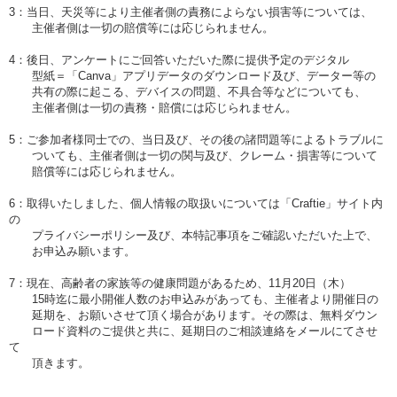
3：当日、天災等により主催者側の責務によらない損害等については、
主催者側は一切の賠償等には応じられません。
4：後日、アンケートにご回答いただいた際に提供予定のデジタル
型紙＝「Canva」アプリデータのダウンロード及び、データー等の
共有の際に起こる、デバイスの問題、不具合等などについても、
主催者側は一切の責務・賠償には応じられません。
5：ご参加者様同士での、当日及び、その後の諸問題等によるトラブルに
ついても、主催者側は一切の関与及び、クレーム・損害等について
賠償等には応じられません。
6：取得いたしました、個人情報の取扱いについては「Craftie」サイト内
の
プライバシーポリシー及び、本特記事項をご確認いただいた上で、
お申込み願います。
7：現在、高齢者の家族等の健康問題があるため、11月20日（木）
15時迄に最小開催人数のお申込みがあっても、主催者より開催日の
延期を、お願いさせて頂く場合があります。その際は、無料ダウン
ロード資料のご提供と共に、延期日のご相談連絡をメールにてさせ
て
頂きます。