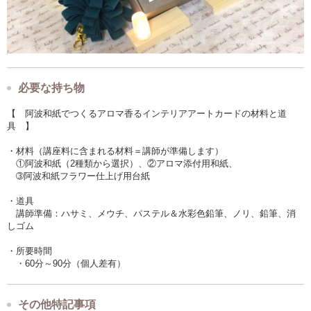
必要な持ち物
【 阿波和紙でつくるアロマ香るインテリアアートカードの材料と道
具 】
・材料（講座料に含まれる材料＝講師が準備します）
①阿波和紙（2種類から選択）、②アロマ添付用和紙、
➂阿波和紙フラワー仕上げ用台紙
・道具
講師準備：ハサミ、メウチ、パステル＆水彩色鉛筆、ノリ、鉛筆、消
しゴム
・所要時間
・60分～90分（個人差有）
その他特記事項