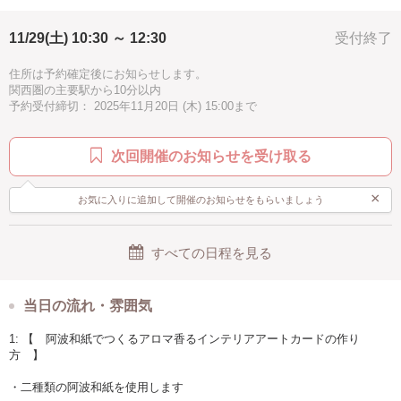
手作り感
キッズ
夏
手ぶらOK
◇Canvaで色替え・配置替えも楽しめます
◇Workshop参加後に、アンケートにお答え
11/29(土) 10:30 ～ 12:30
受付終了
いただくと、Canvaを使って親子で楽しむ
デジタル型紙を無料で提供します。
住所は予約確定後にお知らせします。
関西圏の主要駅から10分以内
注１：無料デジタル型紙のご提供は、Canva内のみでの
予約受付締切： 2025年11月20日 (木) 15:00まで
テータ共有となりますので、メールアドレスのご登録
及び、Canva内のコミュニティ参加をご理解頂ける方
のみのご提供となります。ご了承願います。
次回開催のお知らせを受け取る
【 目次 】
×
お気に入りに追加して開催のお知らせをもらいましょう
・阿波和紙でつくるアロマ香るインテリアアートカードの材料と道具
・阿波和紙でつくるアロマ香るインテリアアートカードの作り方
・インテリアアートとしてカスタム可能なオプション品例（受注販売の
すべての日程を見る
み）
当日の流れ・雰囲気
1: 【 阿波和紙でつくるアロマ香るインテリアアートカードの作り
方 】
・二種類の阿波和紙を使用します