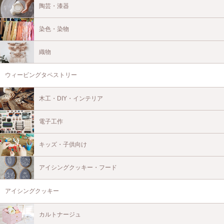
陶芸・漆器
染色・染物
織物
ウィービングタペストリー
木工・DIY・インテリア
電子工作
キッズ・子供向け
アイシングクッキー・フード
アイシングクッキー
カルトナージュ