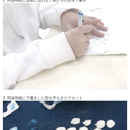
2: 阿波和紙に型紙に合わせて花びらの型を下書き
3: 阿波和紙に下書きした型を手ちぎりでカット