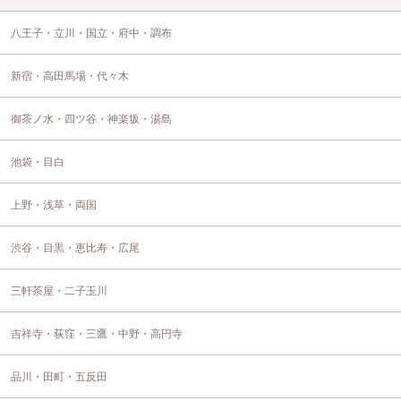
八王子・立川・国立・府中・調布
新宿・高田馬場・代々木
御茶ノ水・四ツ谷・神楽坂・湯島
池袋・目白
上野・浅草・両国
渋谷・目黒・恵比寿・広尾
三軒茶屋・二子玉川
吉祥寺・荻窪・三鷹・中野・高円寺
品川・田町・五反田