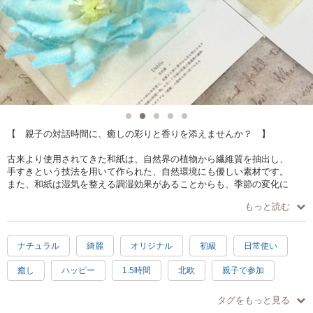
【 親子の対話時間に、癒しの彩りと香りを添えませんか？ 】
古来より使用されてきた和紙は、自然界の植物から繊維質を抽出し、
手すきという技法を用いて作られた、自然環境にも優しい素材です。
また、和紙は湿気を整える調湿効果があることからも、季節の変化に
合わせて張り替える壁紙としても使用されてきました。
もっと読む
そんな天然素材の和紙を使ったインテリア・アートカードを
お子様と一緒に創作しながら、癒されてみませんか？
ナチュラル
綺麗
オリジナル
初級
日常使い
【 おすすめポイント！ 】
癒し
ハッピー
1.5時間
北欧
親子で参加
◇フラワー形状の和紙アートカードを創作
◇アートカードは壁や机の上に飾れます
お手頃
ホワイト
水色
徒歩5分以内
汚れない
◇フラワーの中心部にお好みのアロマを添付
タグをもっと見る
◇親子で色彩・デザインについて学べます