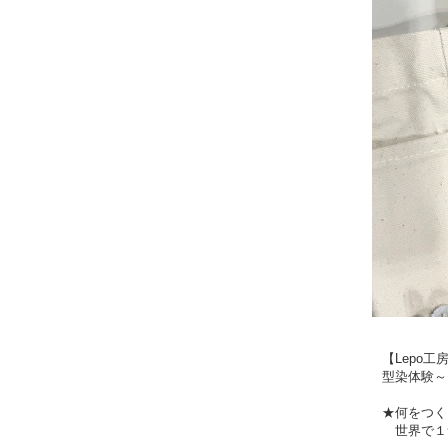
【Lepo
型染体験～
★何をつく
世界で１