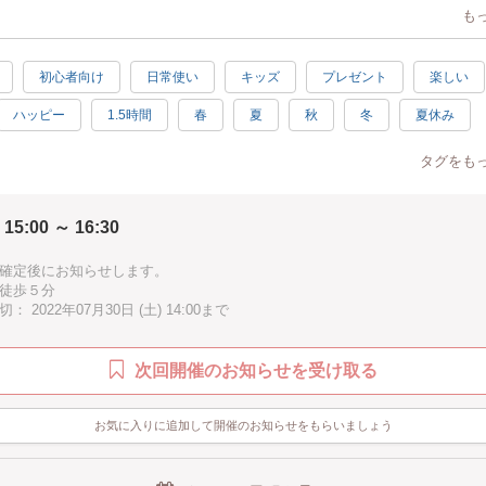
も
て作るの？
房オリジナルの型紙を使って染料で絵を描いていきます。
初心者向け
日常使い
キッズ
プレゼント
楽しい
用
・お買い物バックなど
ハッピー
1.5時間
春
夏
秋
冬
夏休み
すすめ
伝統工芸
子供向け
子供歓迎
親子で参加
男性歓迎
の草木や土を染料に使います。
タグをも
うので絵が苦手な方でも楽しく作品作りができます。
迎
お手頃
ブラウン
徒歩10分以内
手ぶらOK
 15:00 ～ 16:30
】
象年齢になります。
確定後にお知らせします。
様から大人の方まで楽しめる人気の体験です。
徒歩５分
 2022年07月30日 (土) 14:00まで
品は当日お持ち帰り頂けます。
友達と複数名での参加も大丈夫です。
次回開催のお知らせを受け取る
ムな工房です。
しを心よりお待ち致しております！
お気に入りに追加して開催のお知らせをもらいましょう