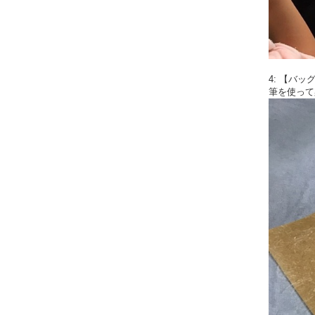
4: 【バッ
筆を使って