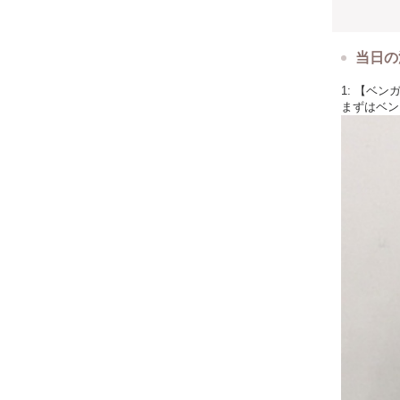
当日の
1: 【ベ
まずはベン