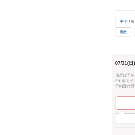
★どうやっ
Lepo工
手作り感
★作品の使
小物入れ
素敵
★ここがお
アジアン
自然素材
型紙を使
シニア歓
07/31(日)
【対象年齢
3歳〜が対
住所は予約
小さなお子
中山駅から
予約受付締切：
完成した作
ご家族やお
アットホー
皆様のお越